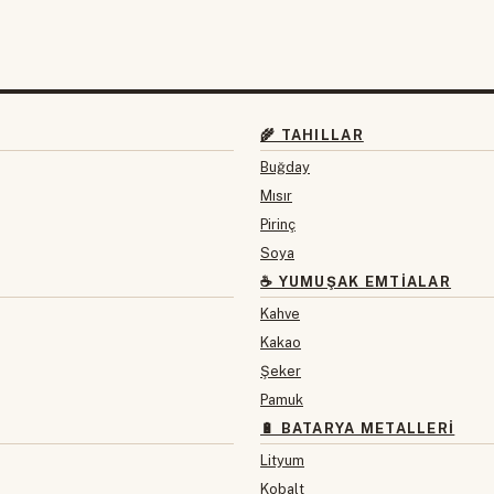
🌾 TAHILLAR
Buğday
Mısır
Pirinç
Soya
☕ YUMUŞAK EMTIALAR
Kahve
Kakao
Şeker
Pamuk
🔋 BATARYA METALLERI
Lityum
Kobalt