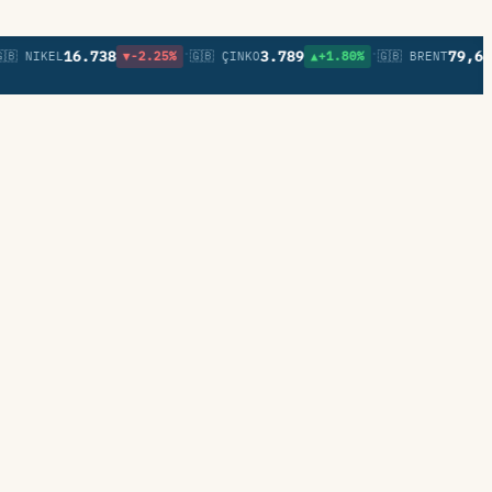
•
•
16.738
3.789
79,64
L
▼-2.25%
🇬🇧 ÇINKO
▲+1.80%
🇬🇧 BRENT
▲+0.24