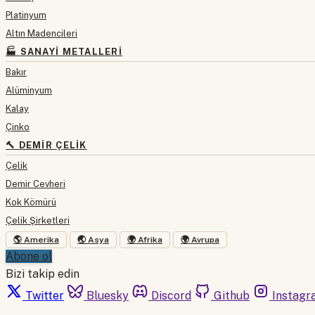
Platinyum
Altın Madencileri
🏭 SANAYI METALLERI
Bakır
Alüminyum
Kalay
Çinko
🔨 DEMIR ÇELIK
Çelik
Demir Cevheri
Kok Kömürü
Çelik Şirketleri
🌎 Amerika
🌏 Asya
🌍 Afrika
🌍 Avrupa
Abone ol
Bizi takip edin
Twitter
Bluesky
Discord
Github
Instagr