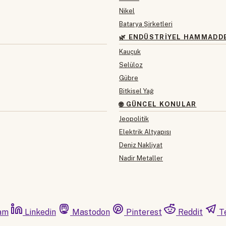
Nikel
Batarya Şirketleri
🌿 ENDÜSTRIYEL HAMMADD
Kauçuk
Selüloz
Gübre
Bitkisel Yağ
🌐 GÜNCEL KONULAR
Jeopolitik
Elektrik Altyapısı
Deniz Nakliyat
Nadir Metaller
am
Linkedin
Mastodon
Pinterest
Reddit
T