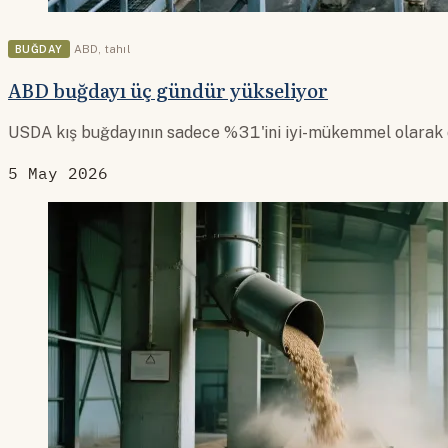
BUĞDAY
ABD
,
tahıl
ABD buğdayı üç gündür yükseliyor
USDA kış buğdayının sadece %31'ini iyi-mükemmel olarak de
5 May 2026