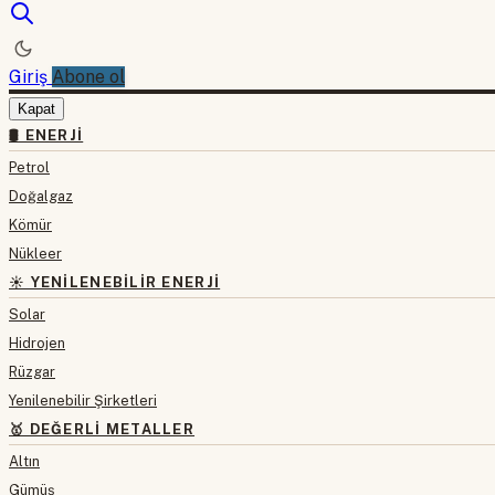
Giriş
Abone ol
Kapat
🛢 ENERJI
Petrol
Doğalgaz
Kömür
Nükleer
☀️ YENILENEBILIR ENERJI
Solar
Hidrojen
Rüzgar
Yenilenebilir Şirketleri
🥇 DEĞERLI METALLER
Altın
Gümüş