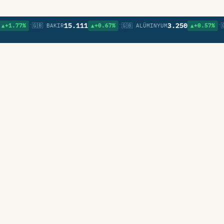
•
•
•
15.111
3.250
🇬🇧 BAKIR
▲+0.67%
🇬🇧 ALÜMINYUM
▲+0.57%
🇬🇧 NIKE