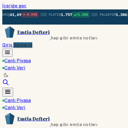
İçeriğe geç
•
•
,69
1.757
1.386
▼-0.59%
🇬🇧 PLATIN
▲+1.36%
🇬🇧 PALADYUM
▲+1.77%
Emtia Defteri
hap gibi emtia notları
Giriş
Abone ol
Canlı Piyasa
Canlı Veri
Canlı Piyasa
Canlı Veri
Emtia Defteri
hap gibi emtia notları