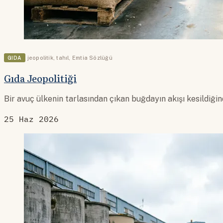
GIDA
jeopolitik
,
tahıl
,
Emtia Sözlüğü
Gıda Jeopolitiği
Bir avuç ülkenin tarlasından çıkan buğdayın akışı kesildiğin
25 Haz 2026