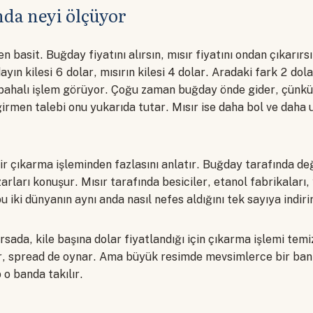
nda neyi ölçüyor
 basit. Buğday fiyatını alırsın, mısır fiyatını ondan çıkarır
ayın kilesi 6 dolar, mısırın kilesi 4 dolar. Aradaki fark 2 dol
 pahalı işlem görüyor. Çoğu zaman buğday önde gider, çünkü 
irmen talebi onu yukarıda tutar. Mısır ise daha bol ve daha uc
ir çıkarma işleminden fazlasını anlatır. Buğday tarafında d
zarları konuşur. Mısır tarafında besiciler, etanol fabrikaları
 iki dünyanın aynı anda nasıl nefes aldığını tek sayıya indirir
orsada, kile başına dolar fiyatlandığı için çıkarma işlemi temi
ar, spread de oynar. Ama büyük resimde mevsimlerce bir bant
o banda takılır.