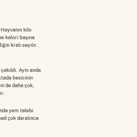
 Hayvanın kilo
ne kalori başına
in kralı sayılır.
 çakıldı. Aynı anda
oktada besicinin
ni de daha çok,
er.
ında yem talebi
read çok daralınca