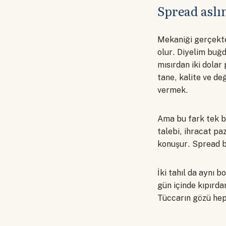
Spread aslı
Mekaniği gerçekten
olur. Diyelim buğd
mısırdan iki dolar
tane, kalite ve değ
vermek.
Ama bu fark tek b
talebi, ihracat pa
konuşur. Spread bu
İki tahıl da aynı b
gün içinde kıpırd
Tüccarın gözü hep 