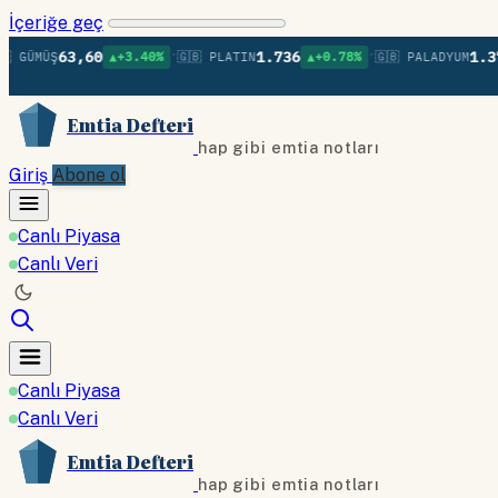
İçeriğe geç
•
•
63,60
1.736
1.379
ÜŞ
▲+3.40%
🇬🇧 PLATIN
▲+0.78%
🇬🇧 PALADYUM
▲+
Emtia Defteri
hap gibi emtia notları
Giriş
Abone ol
Canlı Piyasa
Canlı Veri
Canlı Piyasa
Canlı Veri
Emtia Defteri
hap gibi emtia notları