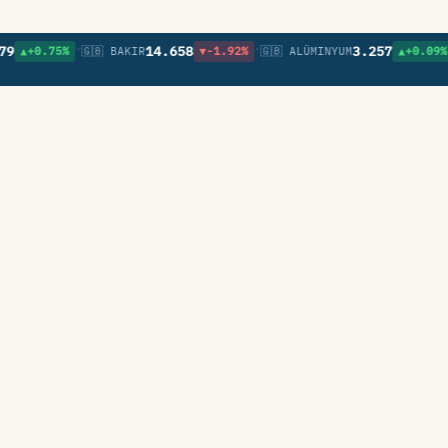
•
•
•
14.658
3.257
0.75%
🇬🇧 BAKIR
▼-1.92%
🇬🇧 ALÜMINYUM
▲+0.09%
🇬🇧