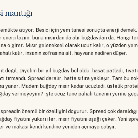
i mantığı
yemlikte atıyor. Besici için yem tanesi sonuçta enerji demek.
bir enerji lazım, bunu mısırdan da alır buğdaydan da. Hangi ta
a o girer. Mısır geleneksel olarak ucuz kalır, o yüzden yemliğ
alı kalır, insanın sofrasına ait, hayvana nadiren düşer.
 değil. Diyelim bir yıl buğday bol oldu, hasat patladı, fiyatı
yatı tırmandı. Spread daralır, hatta sıfıra yaklaşır. Tam bu n
ba yanar. Madem buğday mısır kadar ucuzladı, üstelik protei
day vermeyeyim? İşte ucuz tane pahalı tanenin yerine geç
spreadin önemli bir özelliğini doğurur. Spread çok daraldığ
day fiyatını yukarı iter, mısır fiyatını aşağı çeker. Yani sp
er ve makası kendi kendine yeniden açmaya çalışır.