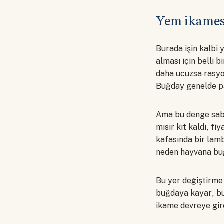
Yem ikames
Burada işin kalbi 
alması için belli 
daha ucuzsa rasyon
Buğday genelde pah
Ama bu denge sabit
mısır kıt kaldı, fi
kafasında bir lam
neden hayvana buğ
Bu yer değiştirme 
buğdaya kayar, buğ
ikame devreye gir