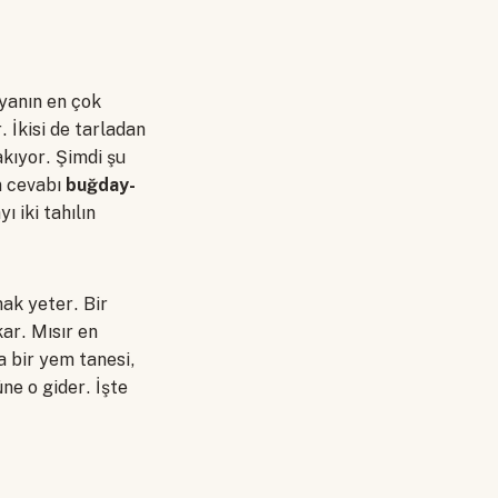
nyanın en çok
 İkisi de tarladan
akıyor. Şimdi şu
n cevabı
buğday-
ı iki tahılın
ak yeter. Bir
ar. Mısır en
a bir yem tanesi,
ne o gider. İşte