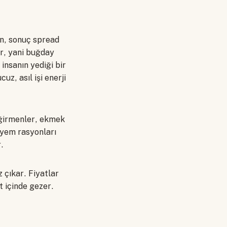
sın, sonuç spread
ar, yani buğday
insanın yediği bir
uz, asıl işi enerji
eğirmenler, ekmek
, yem rasyonları
.
z çıkar. Fiyatlar
 içinde gezer.