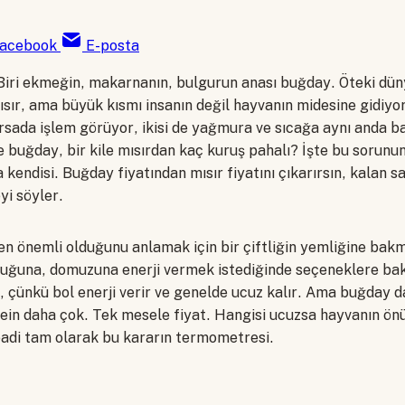
acebook
E-posta
. Biri ekmeğin, makarnanın, bulgurun anası buğday. Öteki dü
ısır, ama büyük kısmı insanın değil hayvanın midesine gidiyor.
borsada işlem görüyor, ikisi de yağmura ve sıcağa aynı anda b
le buğday, bir kile mısırdan kaç kuruş pahalı? İşte bu sorunu
 kendisi. Buğday fiyatından mısır fiyatını çıkarırsın, kalan say
yi söyler.
n önemli olduğunu anlamak için bir çiftliğin yemliğine bakm
avuğuna, domuzuna enerji vermek istediğinde seçeneklere bak
 çünkü bol enerji verir ve genelde ucuz kalır. Ama buğday d
tein daha çok. Tek mesele fiyat. Hangisi ucuzsa hayvanın önü
adi tam olarak bu kararın termometresi.