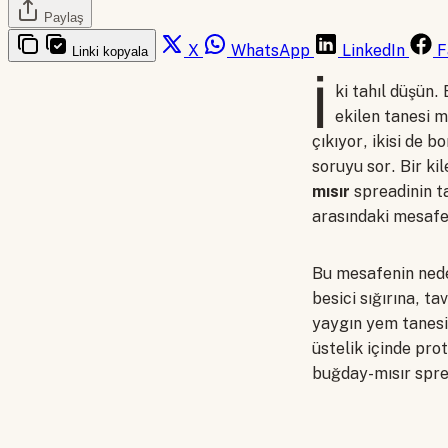
Paylaş
X
WhatsApp
LinkedIn
F
Linki kopyala
İ
ki tahıl düşün
ekilen tanesi m
çıkıyor, ikisi de 
soruyu sor. Bir ki
mısır
spreadinin ta
arasındaki mesafe
Bu mesafenin nede
besici sığırına, t
yaygın yem tanesi,
üstelik içinde pro
buğday-mısır spre