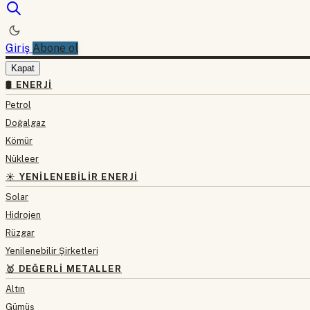
Giriş
Abone ol
Kapat
🛢 ENERJI
Petrol
Doğalgaz
Kömür
Nükleer
☀️ YENILENEBILIR ENERJI
Solar
Hidrojen
Rüzgar
Yenilenebilir Şirketleri
🥇 DEĞERLI METALLER
Altın
Gümüş