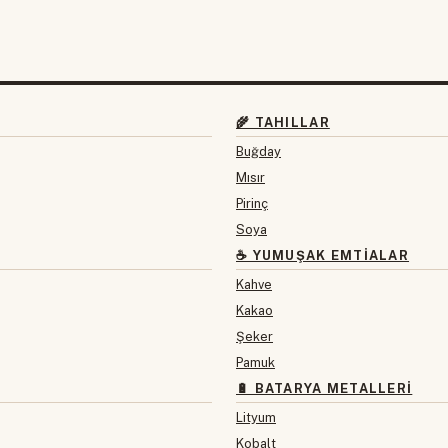
🌾 TAHILLAR
Buğday
Mısır
Pirinç
Soya
☕ YUMUŞAK EMTIALAR
Kahve
Kakao
Şeker
Pamuk
🔋 BATARYA METALLERI
Lityum
Kobalt