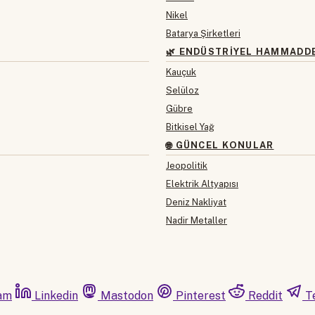
Nikel
Batarya Şirketleri
🌿 ENDÜSTRIYEL HAMMADD
Kauçuk
Selüloz
Gübre
Bitkisel Yağ
🌐 GÜNCEL KONULAR
Jeopolitik
Elektrik Altyapısı
Deniz Nakliyat
Nadir Metaller
am
Linkedin
Mastodon
Pinterest
Reddit
T