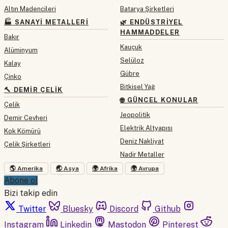
Altın Madencileri
Batarya Şirketleri
🏭 SANAYI METALLERI
🌿 ENDÜSTRIYEL
HAMMADDELER
Bakır
Kauçuk
Alüminyum
Selüloz
Kalay
Gübre
Çinko
Bitkisel Yağ
🔨 DEMIR ÇELIK
🌐 GÜNCEL KONULAR
Çelik
Jeopolitik
Demir Cevheri
Elektrik Altyapısı
Kok Kömürü
Deniz Nakliyat
Çelik Şirketleri
Nadir Metaller
🌎 Amerika
🌏 Asya
🌍 Afrika
🌍 Avrupa
Abone ol
Bizi takip edin
Twitter
Bluesky
Discord
Github
Instagram
Linkedin
Mastodon
Pinterest