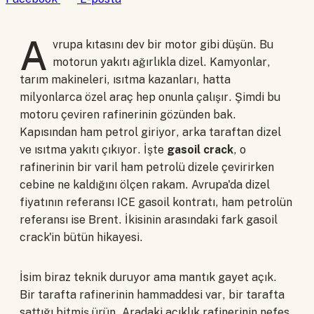
A
vrupa kıtasını dev bir motor gibi düşün. Bu
motorun yakıtı ağırlıkla dizel. Kamyonlar,
tarım makineleri, ısıtma kazanları, hatta
milyonlarca özel araç hep onunla çalışır. Şimdi bu
motoru çeviren rafinerinin gözünden bak.
Kapısından ham petrol giriyor, arka taraftan dizel
ve ısıtma yakıtı çıkıyor. İşte
gasoil crack
, o
rafinerinin bir varil ham petrolü dizele çevirirken
cebine ne kaldığını ölçen rakam. Avrupa'da dizel
fiyatının referansı ICE gasoil kontratı, ham petrolün
referansı ise Brent. İkisinin arasındaki fark gasoil
crack'in bütün hikayesi.
İsim biraz teknik duruyor ama mantık gayet açık.
Bir tarafta rafinerinin hammaddesi var, bir tarafta
sattığı bitmiş ürün. Aradaki açıklık rafinerinin nefes