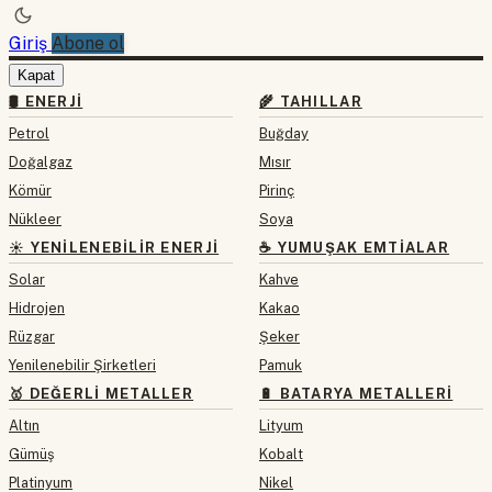
Giriş
Abone ol
Kapat
🛢 ENERJI
🌾 TAHILLAR
Petrol
Buğday
Doğalgaz
Mısır
Kömür
Pirinç
Nükleer
Soya
☀️ YENILENEBILIR ENERJI
☕ YUMUŞAK EMTIALAR
Solar
Kahve
Hidrojen
Kakao
Rüzgar
Şeker
Yenilenebilir Şirketleri
Pamuk
🥇 DEĞERLI METALLER
🔋 BATARYA METALLERI
Altın
Lityum
Gümüş
Kobalt
Platinyum
Nikel