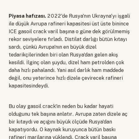
Piyasa hafızası.
2022'de Rusya'nın Ukrayna'yı işgali
ile düşük Avrupa rafineri kapasitesi üst üste binince
ICE gasoil crack varil başına o güne dek görülmemiş
rekor seviyelere fırladı. Distilat darlığı bütün kıtayı
sardı, çünkü Avrupa'nın en büyük dizel
tedarikçilerinden biri olan Rusya'dan gelen akış
kesildi. İlginç olan şuydu, dizel ham petrolden çok
daha hızlı pahalandı. Yani asıl darlık ham maddede
değil, onu yeterince hızlı dizele çevirecek rafineri
kapasitesindeydi.
Bu olay gasoil crack'in neden bu kadar hayati
olduğunu tek başına anlatır. Avrupa zaten dizele aç
bir kıtaydı ve açığını büyük ölçüde Rusya'dan
kapatıyordu. O kaynak kuruyunca bütün baskı
rafineri marjlarına yüklendi. Crack varil başına