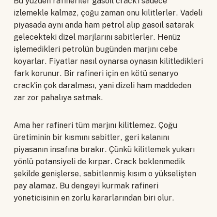
Bu yüzden rafineriler gasoil crack'i sadece
izlemekle kalmaz, çoğu zaman onu kilitlerler. Vadeli
piyasada aynı anda ham petrol alıp gasoil satarak
gelecekteki dizel marjlarını sabitlerler. Henüz
işlemedikleri petrolün bugünden marjını cebe
koyarlar. Fiyatlar nasıl oynarsa oynasın kilitledikleri
fark korunur. Bir rafineri için en kötü senaryo
crack'in çok daralması, yani dizeli ham maddeden
zar zor pahalıya satmak.
Ama her rafineri tüm marjını kilitlemez. Çoğu
üretiminin bir kısmını sabitler, geri kalanını
piyasanın insafına bırakır. Çünkü kilitlemek yukarı
yönlü potansiyeli de kırpar. Crack beklenmedik
şekilde genişlerse, sabitlenmiş kısım o yükselişten
pay alamaz. Bu dengeyi kurmak rafineri
yöneticisinin en zorlu kararlarından biri olur.