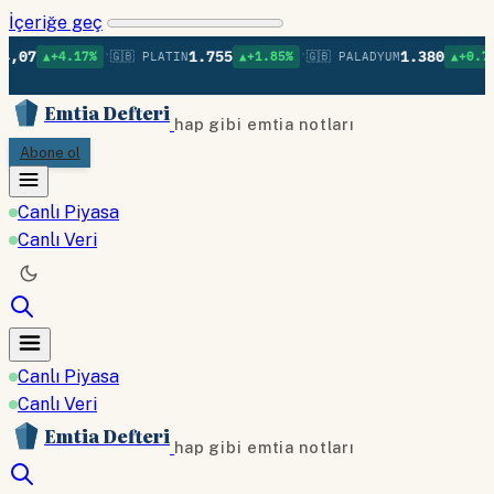
İçeriğe geç
•
•
•
1.755
1.380
.17%
🇬🇧 PLATIN
▲+1.85%
🇬🇧 PALADYUM
▲+0.76%
🇬🇧 B
Emtia Defteri
hap gibi emtia notları
Abone ol
Canlı Piyasa
Canlı Veri
Canlı Piyasa
Canlı Veri
Emtia Defteri
hap gibi emtia notları