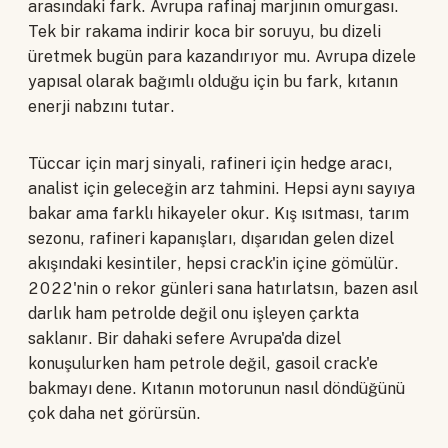
arasındaki fark. Avrupa rafinaj marjının omurgası.
Tek bir rakama indirir koca bir soruyu, bu dizeli
üretmek bugün para kazandırıyor mu. Avrupa dizele
yapısal olarak bağımlı olduğu için bu fark, kıtanın
enerji nabzını tutar.
Tüccar için marj sinyali, rafineri için hedge aracı,
analist için geleceğin arz tahmini. Hepsi aynı sayıya
bakar ama farklı hikayeler okur. Kış ısıtması, tarım
sezonu, rafineri kapanışları, dışarıdan gelen dizel
akışındaki kesintiler, hepsi crack'in içine gömülür.
2022'nin o rekor günleri sana hatırlatsın, bazen asıl
darlık ham petrolde değil onu işleyen çarkta
saklanır. Bir dahaki sefere Avrupa'da dizel
konuşulurken ham petrole değil, gasoil crack'e
bakmayı dene. Kıtanın motorunun nasıl döndüğünü
çok daha net görürsün.