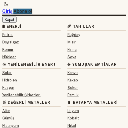
Giriş
Abone ol
Kapat
🛢 ENERJI
🌾 TAHILLAR
Petrol
Buğday
Doğalgaz
Mısır
Kömür
Pirinç
Nükleer
Soya
☀️ YENILENEBILIR ENERJI
☕ YUMUŞAK EMTIALAR
Solar
Kahve
Hidrojen
Kakao
Rüzgar
Şeker
Yenilenebilir Şirketleri
Pamuk
🥇 DEĞERLI METALLER
🔋 BATARYA METALLERI
Altın
Lityum
Gümüş
Kobalt
Platinyum
Nikel