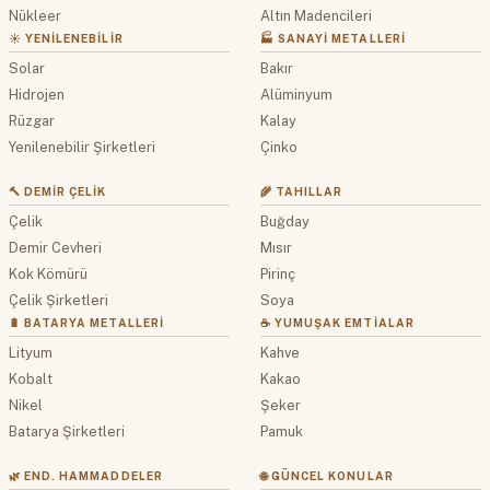
Nükleer
Altın Madencileri
☀️ YENILENEBILIR
🏭 SANAYI METALLERI
Solar
Bakır
Hidrojen
Alüminyum
Rüzgar
Kalay
Yenilenebilir Şirketleri
Çinko
🔨 DEMIR ÇELIK
🌾 TAHILLAR
Çelik
Buğday
Demir Cevheri
Mısır
Kok Kömürü
Pirinç
Çelik Şirketleri
Soya
🔋 BATARYA METALLERI
☕ YUMUŞAK EMTIALAR
Lityum
Kahve
Kobalt
Kakao
Nikel
Şeker
Batarya Şirketleri
Pamuk
🌿 END. HAMMADDELER
🌐 GÜNCEL KONULAR