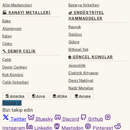
Altın Madencileri
Batarya Şirketleri
🏭 SANAYI METALLERI
🌿 ENDÜSTRIYEL
HAMMADDELER
Bakır
Kauçuk
Alüminyum
Selüloz
Kalay
Gübre
Çinko
Bitkisel Yağ
🔨 DEMIR ÇELIK
🌐 GÜNCEL KONULAR
Çelik
Jeopolitik
Demir Cevheri
Elektrik Altyapısı
Kok Kömürü
Deniz Nakliyat
Çelik Şirketleri
Nadir Metaller
🌎 Amerika
🌏 Asya
🌍 Afrika
🌍 Avrupa
Abone ol
Bizi takip edin
Twitter
Bluesky
Discord
Github
Instagram
Linkedin
Mastodon
Pinterest