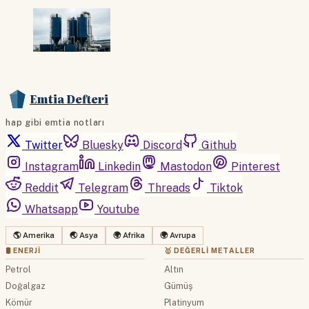
Emtia Defteri
hap gibi emtia notları
Twitter
Bluesky
Discord
Github
Instagram
Linkedin
Mastodon
Pinterest
Reddit
Telegram
Threads
Tiktok
Whatsapp
Youtube
🌎 Amerika
🌏 Asya
🌍 Afrika
🌍 Avrupa
🛢 ENERJI
🥇 DEĞERLI METALLER
Petrol
Altın
Doğalgaz
Gümüş
Kömür
Platinyum