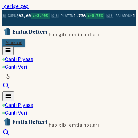
İçeriğe geç
•
•
63,60
1.736
1.3
🇧 GÜMÜŞ
▲+3.40%
🇬🇧 PLATIN
▲+0.78%
🇬🇧 PALADYUM
Emtia Defteri
hap gibi emtia notları
Abone ol
Canlı Piyasa
Canlı Veri
Canlı Piyasa
Canlı Veri
Emtia Defteri
hap gibi emtia notları