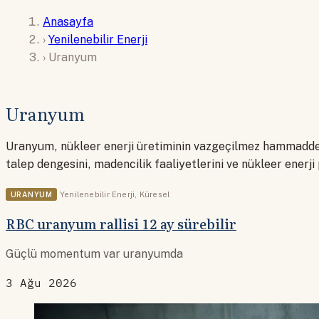
Anasayfa
›
Yenilenebilir Enerji
›
Uranyum
Uranyum
Uranyum, nükleer enerji üretiminin vazgeçilmez hammaddesi
talep dengesini, madencilik faaliyetlerini ve nükleer enerji p
URANYUM
Yenilenebilir Enerji
,
Küresel
RBC uranyum rallisi 12 ay sürebilir
Güçlü momentum var uranyumda
3 Ağu 2026