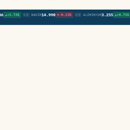
•
•
•
14.990
3.255
73%
🇬🇧 BAKIR
▼-0.13%
🇬🇧 ALÜMINYUM
▲+0.71%
🇬🇧 N