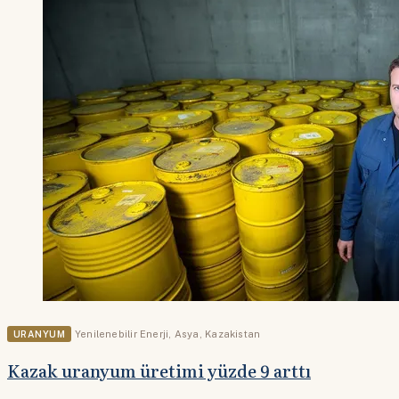
URANYUM
Yenilenebilir Enerji
,
Asya
,
Kazakistan
Kazak uranyum üretimi yüzde 9 arttı