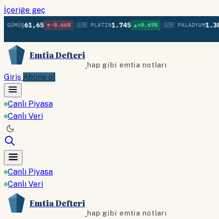
İçeriğe geç
•
•
61,65
1.745
1.386
▼-0.66%
🇬🇧 PLATIN
▲+0.69%
🇬🇧 PALADYUM
▲+1.
Emtia Defteri
hap gibi emtia notları
Giriş
Abone ol
Canlı Piyasa
Canlı Veri
Canlı Piyasa
Canlı Veri
Emtia Defteri
hap gibi emtia notları