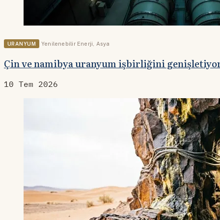
URANYUM
Yenilenebilir Enerji
,
Asya
Çin ve namibya uranyum işbirliğini genişletiyo
10 Tem 2026