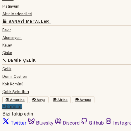
Platinyum
Altın Madencileri
🏭 SANAYI METALLERI
Bakır
Alüminyum
Kalay
Çinko
🔨 DEMIR ÇELIK
Çelik
Demir Cevheri
Kok Kömürü
Çelik Şirketleri
🌎 Amerika
🌏 Asya
🌍 Afrika
🌍 Avrupa
Abone ol
Bizi takip edin
Twitter
Bluesky
Discord
Github
Instagr