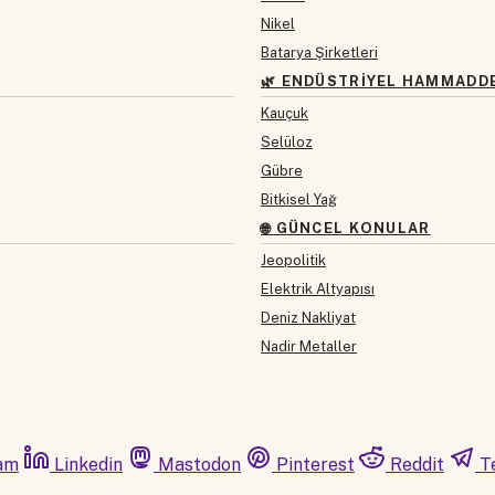
Nikel
Batarya Şirketleri
🌿 ENDÜSTRIYEL HAMMADD
Kauçuk
Selüloz
Gübre
Bitkisel Yağ
🌐 GÜNCEL KONULAR
Jeopolitik
Elektrik Altyapısı
Deniz Nakliyat
Nadir Metaller
am
Linkedin
Mastodon
Pinterest
Reddit
T