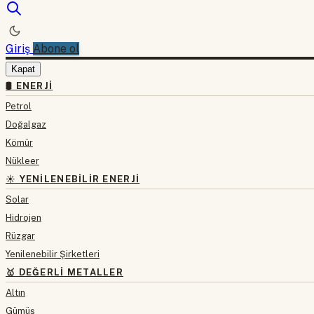
Giriş
Abone ol
Kapat
🛢 ENERJI
Petrol
Doğalgaz
Kömür
Nükleer
☀️ YENILENEBILIR ENERJI
Solar
Hidrojen
Rüzgar
Yenilenebilir Şirketleri
🥇 DEĞERLI METALLER
Altın
Gümüş