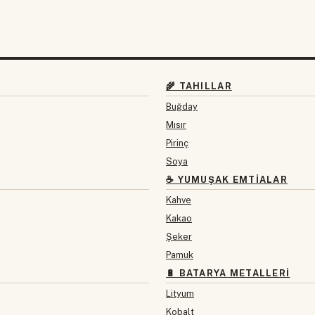
🌾 TAHILLAR
Buğday
Mısır
Pirinç
Soya
☕ YUMUŞAK EMTIALAR
Kahve
Kakao
Şeker
Pamuk
🔋 BATARYA METALLERI
Lityum
Kobalt