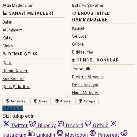
Altın Madencileri
Batarya Şirketleri
🏭 SANAYI METALLERI
🌿 ENDÜSTRIYEL
HAMMADDELER
Bakır
Kauçuk
Alüminyum
Selüloz
Kalay
Gübre
Çinko
Bitkisel Yağ
🔨 DEMIR ÇELIK
🌐 GÜNCEL KONULAR
Çelik
Jeopolitik
Demir Cevheri
Elektrik Altyapısı
Kok Kömürü
Deniz Nakliyat
Çelik Şirketleri
Nadir Metaller
🌎 Amerika
🌏 Asya
🌍 Afrika
🌍 Avrupa
Abone ol
Bizi takip edin
Twitter
Bluesky
Discord
Github
Instagram
Linkedin
Mastodon
Pinterest