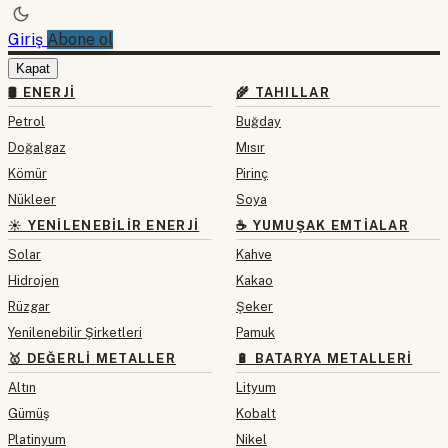
Giriş
Abone ol
Kapat
🛢 ENERJI
🌾 TAHILLAR
Petrol
Buğday
Doğalgaz
Mısır
Kömür
Pirinç
Nükleer
Soya
☀️ YENILENEBILIR ENERJI
☕ YUMUŞAK EMTIALAR
Solar
Kahve
Hidrojen
Kakao
Rüzgar
Şeker
Yenilenebilir Şirketleri
Pamuk
🥇 DEĞERLI METALLER
🔋 BATARYA METALLERI
Altın
Lityum
Gümüş
Kobalt
Platinyum
Nikel