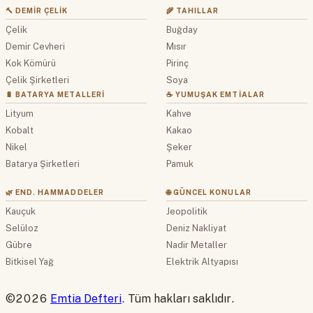
🔨 DEMIR ÇELIK
🌾 TAHILLAR
Çelik
Buğday
Demir Cevheri
Mısır
Kok Kömürü
Pirinç
Çelik Şirketleri
Soya
🔋 BATARYA METALLERI
☕ YUMUŞAK EMTIALAR
Lityum
Kahve
Kobalt
Kakao
Nikel
Şeker
Batarya Şirketleri
Pamuk
🌿 END. HAMMADDELER
🌐 GÜNCEL KONULAR
Kauçuk
Jeopolitik
Selüloz
Deniz Nakliyat
Gübre
Nadir Metaller
Bitkisel Yağ
Elektrik Altyapısı
©2026
Emtia Defteri
. Tüm hakları saklıdır.