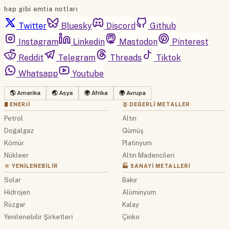
hap gibi emtia notları
Twitter
Bluesky
Discord
Github
Instagram
Linkedin
Mastodon
Pinterest
Reddit
Telegram
Threads
Tiktok
Whatsapp
Youtube
🌎 Amerika
🌏 Asya
🌍 Afrika
🌍 Avrupa
🛢 ENERJI
🥇 DEĞERLI METALLER
Petrol
Altın
Doğalgaz
Gümüş
Kömür
Platinyum
Nükleer
Altın Madencileri
☀️ YENILENEBILIR
🏭 SANAYI METALLERI
Solar
Bakır
Hidrojen
Alüminyum
Rüzgar
Kalay
Yenilenebilir Şirketleri
Çinko