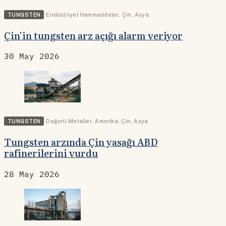
TUNGSTEN
Endüstriyel Hammaddeler
,
Çin
,
Asya
Çin'in tungsten arz açığı alarm veriyor
30 May 2026
TUNGSTEN
Değerli Metaller
,
Amerika
,
Çin
,
Asya
Tungsten arzında Çin yasağı ABD
rafinerilerini vurdu
28 May 2026