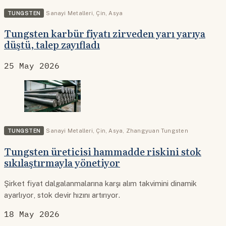
TUNGSTEN
Sanayi Metalleri
,
Çin
,
Asya
Tungsten karbür fiyatı zirveden yarı yarıya
düştü, talep zayıfladı
25 May 2026
TUNGSTEN
Sanayi Metalleri
,
Çin
,
Asya
,
Zhangyuan Tungsten
Tungsten üreticisi hammadde riskini stok
sıkılaştırmayla yönetiyor
Şirket fiyat dalgalanmalarına karşı alım takvimini dinamik
ayarlıyor, stok devir hızını artırıyor.
18 May 2026