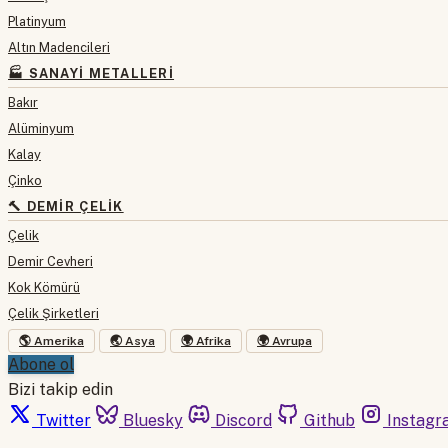
Platinyum
Altın Madencileri
🏭 SANAYI METALLERI
Bakır
Alüminyum
Kalay
Çinko
🔨 DEMIR ÇELIK
Çelik
Demir Cevheri
Kok Kömürü
Çelik Şirketleri
🌎 Amerika
🌏 Asya
🌍 Afrika
🌍 Avrupa
Abone ol
Bizi takip edin
Twitter
Bluesky
Discord
Github
Instagr