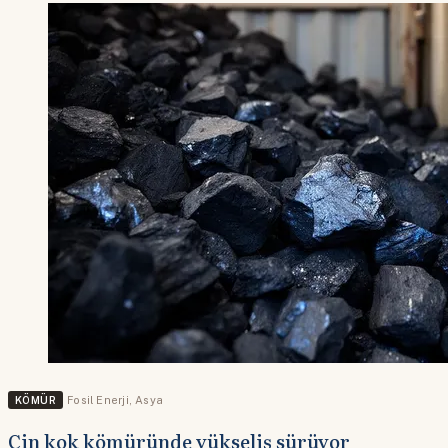
KÖMÜR
Fosil Enerji
,
Asya
Çin kok kömüründe yükseliş sürüyor