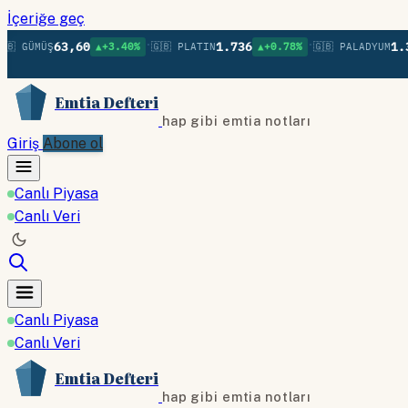
İçeriğe geç
•
•
63,60
1.736
1.379
Ş
▲+3.40%
🇬🇧 PLATIN
▲+0.78%
🇬🇧 PALADYUM
▲+0
Emtia Defteri
hap gibi emtia notları
Giriş
Abone ol
Canlı Piyasa
Canlı Veri
Canlı Piyasa
Canlı Veri
Emtia Defteri
hap gibi emtia notları