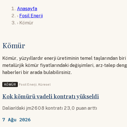
Anasayfa
›
Fosil Enerji
›
Kömür
Kömür
Kömür, yüzyıllardır enerji üretiminin temel taşlarından bir
metalürjik kömür fiyatlarındaki değişimleri, arz-talep denge
haberleri bir arada bulabilirsiniz.
KÖMÜR
Fosil Enerji
,
Küresel
Kok kömürü vadeli kontratı yükseldi
Dalian'daki jm2608 kontratı 23,0 puan arttı
7 Ağu 2026