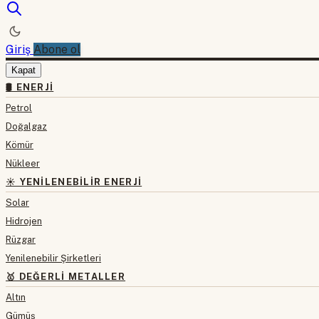
Giriş
Abone ol
Kapat
🛢 ENERJI
Petrol
Doğalgaz
Kömür
Nükleer
☀️ YENILENEBILIR ENERJI
Solar
Hidrojen
Rüzgar
Yenilenebilir Şirketleri
🥇 DEĞERLI METALLER
Altın
Gümüş