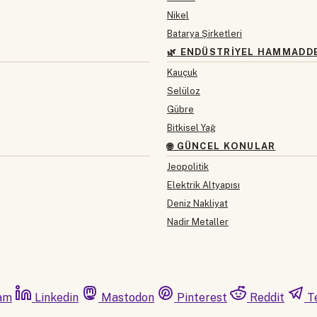
Nikel
Batarya Şirketleri
🌿 ENDÜSTRIYEL HAMMADD
Kauçuk
Selüloz
Gübre
Bitkisel Yağ
🌐 GÜNCEL KONULAR
Jeopolitik
Elektrik Altyapısı
Deniz Nakliyat
Nadir Metaller
am
Linkedin
Mastodon
Pinterest
Reddit
T