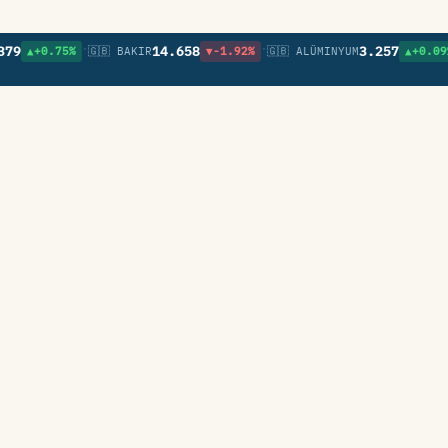
•
•
•
14.658
3.257
.75%
🇬🇧 BAKIR
▼-1.92%
🇬🇧 ALÜMINYUM
▲+0.09%
🇬🇧 