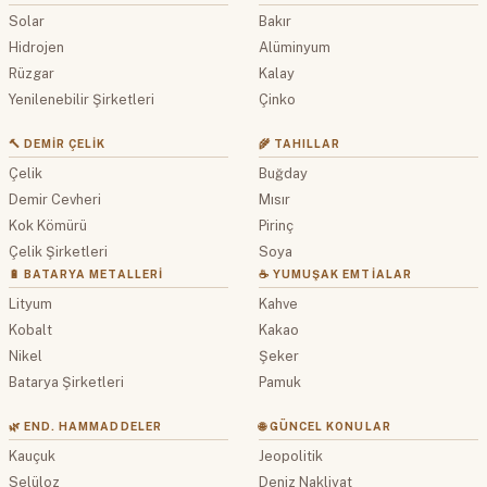
Solar
Bakır
Hidrojen
Alüminyum
Rüzgar
Kalay
Yenilenebilir Şirketleri
Çinko
🔨 DEMIR ÇELIK
🌾 TAHILLAR
Çelik
Buğday
Demir Cevheri
Mısır
Kok Kömürü
Pirinç
Çelik Şirketleri
Soya
🔋 BATARYA METALLERI
☕ YUMUŞAK EMTIALAR
Lityum
Kahve
Kobalt
Kakao
Nikel
Şeker
Batarya Şirketleri
Pamuk
🌿 END. HAMMADDELER
🌐 GÜNCEL KONULAR
Kauçuk
Jeopolitik
Selüloz
Deniz Nakliyat