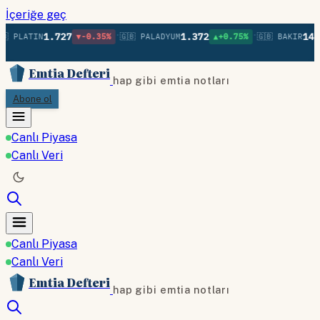
İçeriğe geç
•
•
1.727
1.372
14.9
 PLATIN
▼-0.35%
🇬🇧 PALADYUM
▲+0.75%
🇬🇧 BAKIR
Emtia Defteri
hap gibi emtia notları
Abone ol
Canlı Piyasa
Canlı Veri
Canlı Piyasa
Canlı Veri
Emtia Defteri
hap gibi emtia notları