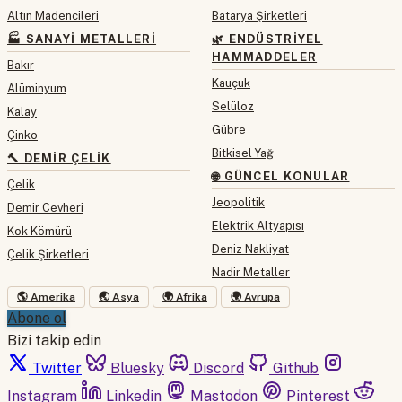
Altın Madencileri
Batarya Şirketleri
🏭 SANAYI METALLERI
🌿 ENDÜSTRIYEL
HAMMADDELER
Bakır
Kauçuk
Alüminyum
Selüloz
Kalay
Gübre
Çinko
Bitkisel Yağ
🔨 DEMIR ÇELIK
🌐 GÜNCEL KONULAR
Çelik
Jeopolitik
Demir Cevheri
Elektrik Altyapısı
Kok Kömürü
Deniz Nakliyat
Çelik Şirketleri
Nadir Metaller
🌎 Amerika
🌏 Asya
🌍 Afrika
🌍 Avrupa
Abone ol
Bizi takip edin
Twitter
Bluesky
Discord
Github
Instagram
Linkedin
Mastodon
Pinterest