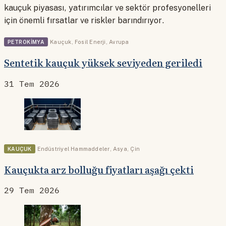
kauçuk piyasası, yatırımcılar ve sektör profesyonelleri
için önemli fırsatlar ve riskler barındırıyor.
PETROKIMYA
Kauçuk
,
Fosil Enerji
,
Avrupa
Sentetik kauçuk yüksek seviyeden geriledi
31 Tem 2026
KAUÇUK
Endüstriyel Hammaddeler
,
Asya
,
Çin
Kauçukta arz bolluğu fiyatları aşağı çekti
29 Tem 2026