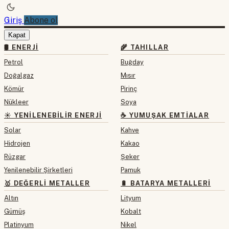
Giriş
Abone ol
Kapat
🛢 ENERJI
🌾 TAHILLAR
Petrol
Buğday
Doğalgaz
Mısır
Kömür
Pirinç
Nükleer
Soya
☀️ YENILENEBILIR ENERJI
☕ YUMUŞAK EMTIALAR
Solar
Kahve
Hidrojen
Kakao
Rüzgar
Şeker
Yenilenebilir Şirketleri
Pamuk
🥇 DEĞERLI METALLER
🔋 BATARYA METALLERI
Altın
Lityum
Gümüş
Kobalt
Platinyum
Nikel