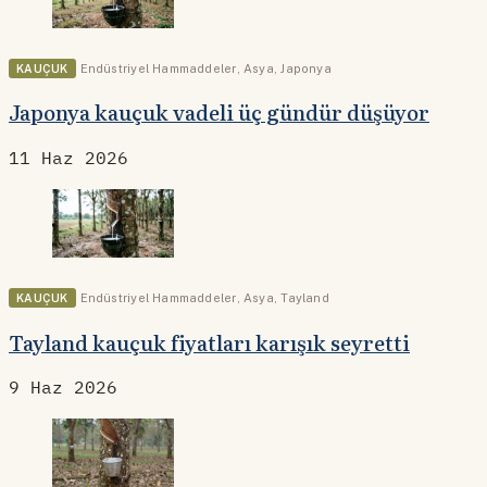
KAUÇUK
Endüstriyel Hammaddeler
,
Asya
,
Japonya
Japonya kauçuk vadeli üç gündür düşüyor
11 Haz 2026
KAUÇUK
Endüstriyel Hammaddeler
,
Asya
,
Tayland
Tayland kauçuk fiyatları karışık seyretti
9 Haz 2026