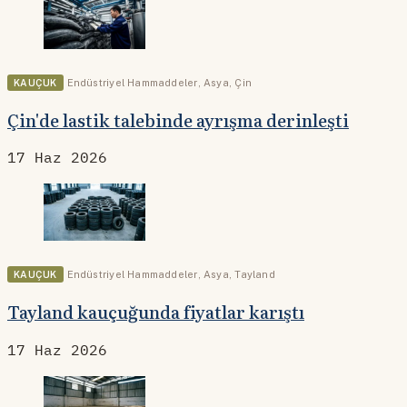
KAUÇUK
Endüstriyel Hammaddeler
,
Asya
,
Çin
Çin'de lastik talebinde ayrışma derinleşti
17 Haz 2026
KAUÇUK
Endüstriyel Hammaddeler
,
Asya
,
Tayland
Tayland kauçuğunda fiyatlar karıştı
17 Haz 2026