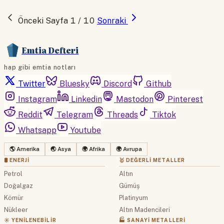
Önceki
Sayfa 1 / 10
Sonraki
Emtia Defteri
hap gibi emtia notları
Twitter
Bluesky
Discord
Github
Instagram
Linkedin
Mastodon
Pinterest
Reddit
Telegram
Threads
Tiktok
Whatsapp
Youtube
🌎 Amerika
🌏 Asya
🌍 Afrika
🌍 Avrupa
🛢 ENERJI
🥇 DEĞERLI METALLER
Petrol
Altın
Doğalgaz
Gümüş
Kömür
Platinyum
Nükleer
Altın Madencileri
☀️ YENILENEBILIR
🏭 SANAYI METALLERI