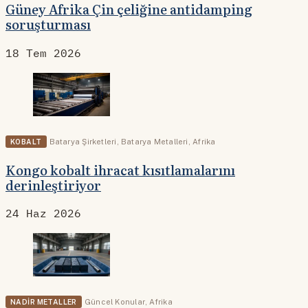
Güney Afrika Çin çeliğine antidamping
soruşturması
18 Tem 2026
KOBALT
Batarya Şirketleri
,
Batarya Metalleri
,
Afrika
Kongo kobalt ihracat kısıtlamalarını
derinleştiriyor
24 Haz 2026
NADIR METALLER
Güncel Konular
,
Afrika