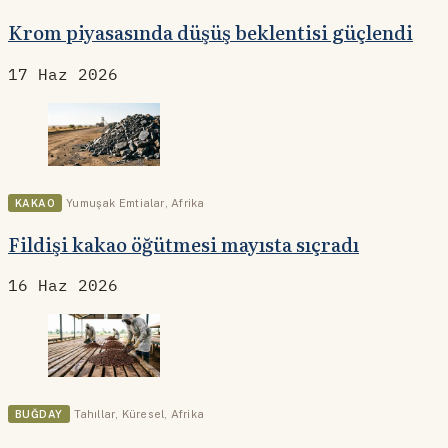
Krom piyasasında düşüş beklentisi güçlendi
17 Haz 2026
KAKAO
Yumuşak Emtialar
,
Afrika
Fildişi kakao öğütmesi mayısta sıçradı
16 Haz 2026
BUĞDAY
Tahıllar
,
Küresel
,
Afrika