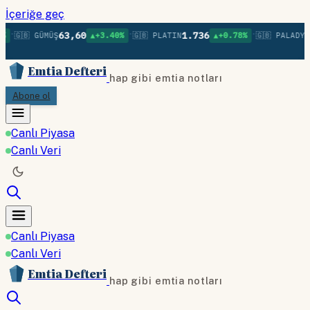
İçeriğe geç
•
•
•
63,60
1.736
1
🇬🇧 GÜMÜŞ
▲+3.40%
🇬🇧 PLATIN
▲+0.78%
🇬🇧 PALADYUM
Emtia Defteri
hap gibi emtia notları
Abone ol
Canlı Piyasa
Canlı Veri
Canlı Piyasa
Canlı Veri
Emtia Defteri
hap gibi emtia notları