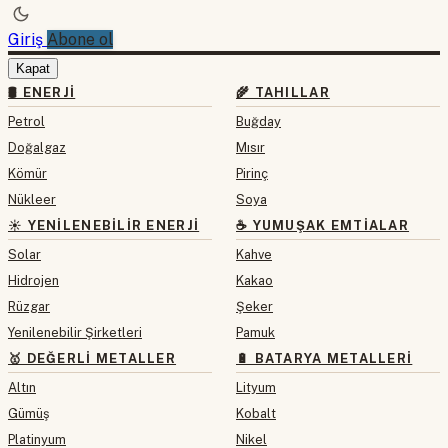
Giriş
Abone ol
Kapat
🛢 ENERJI
🌾 TAHILLAR
Petrol
Buğday
Doğalgaz
Mısır
Kömür
Pirinç
Nükleer
Soya
☀️ YENILENEBILIR ENERJI
☕ YUMUŞAK EMTIALAR
Solar
Kahve
Hidrojen
Kakao
Rüzgar
Şeker
Yenilenebilir Şirketleri
Pamuk
🥇 DEĞERLI METALLER
🔋 BATARYA METALLERI
Altın
Lityum
Gümüş
Kobalt
Platinyum
Nikel