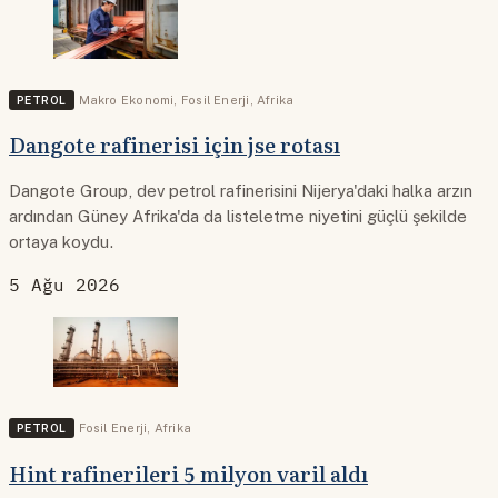
PETROL
Makro Ekonomi
,
Fosil Enerji
,
Afrika
Dangote rafinerisi için jse rotası
Dangote Group, dev petrol rafinerisini Nijerya'daki halka arzın
ardından Güney Afrika'da da listeletme niyetini güçlü şekilde
ortaya koydu.
5 Ağu 2026
PETROL
Fosil Enerji
,
Afrika
Hint rafinerileri 5 milyon varil aldı