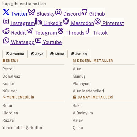
hap gibi emtia notları
Twitter
Bluesky
Discord
Github
Instagram
Linkedin
Mastodon
Pinterest
Reddit
Telegram
Threads
Tiktok
Whatsapp
Youtube
🌎 Amerika
🌏 Asya
🌍 Afrika
🌍 Avrupa
🛢 ENERJI
🥇 DEĞERLI METALLER
Petrol
Altın
Doğalgaz
Gümüş
Kömür
Platinyum
Nükleer
Altın Madencileri
☀️ YENILENEBILIR
🏭 SANAYI METALLERI
Solar
Bakır
Hidrojen
Alüminyum
Rüzgar
Kalay
Yenilenebilir Şirketleri
Çinko