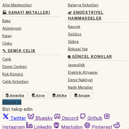
Altın Madencileri
Batarya Şirketleri
🏭 SANAYI METALLERI
🌿 ENDÜSTRIYEL
HAMMADDELER
Bakır
Kauçuk
Alüminyum
Selüloz
Kalay
Gübre
Çinko
Bitkisel Yağ
🔨 DEMIR ÇELIK
🌐 GÜNCEL KONULAR
Çelik
Jeopolitik
Demir Cevheri
Elektrik Altyapısı
Kok Kömürü
Deniz Nakliyat
Çelik Şirketleri
Nadir Metaller
🌎 Amerika
🌏 Asya
🌍 Afrika
🌍 Avrupa
Abone ol
Bizi takip edin
Twitter
Bluesky
Discord
Github
Instagram
Linkedin
Mastodon
Pinterest