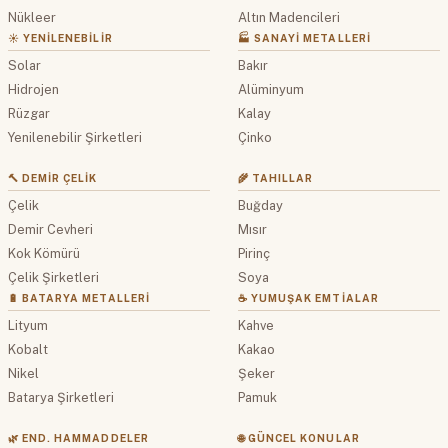
Nükleer
Altın Madencileri
☀️ YENILENEBILIR
🏭 SANAYI METALLERI
Solar
Bakır
Hidrojen
Alüminyum
Rüzgar
Kalay
Yenilenebilir Şirketleri
Çinko
🔨 DEMIR ÇELIK
🌾 TAHILLAR
Çelik
Buğday
Demir Cevheri
Mısır
Kok Kömürü
Pirinç
Çelik Şirketleri
Soya
🔋 BATARYA METALLERI
☕ YUMUŞAK EMTIALAR
Lityum
Kahve
Kobalt
Kakao
Nikel
Şeker
Batarya Şirketleri
Pamuk
🌿 END. HAMMADDELER
🌐 GÜNCEL KONULAR