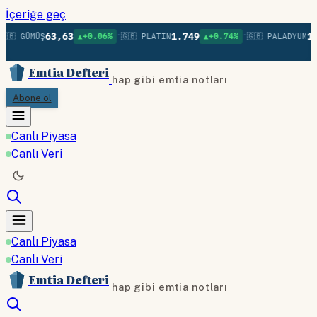
İçeriğe geç
•
•
63,63
1.749
1.
🇧 GÜMÜŞ
▲+0.06%
🇬🇧 PLATIN
▲+0.74%
🇬🇧 PALADYUM
Emtia Defteri
hap gibi emtia notları
Abone ol
Canlı Piyasa
Canlı Veri
Canlı Piyasa
Canlı Veri
Emtia Defteri
hap gibi emtia notları