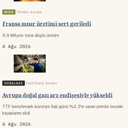
MISIR
Tahıllar
,
Avrupa
Fransa mısır üretimi sert geriledi
6,9 Milyon tona düştü üretim
4 Ağu 2026
DOĞALGAZ
Fosil Enerji
,
Avrupa
Avrupa doğal gazı arz endişesiyle yükseldi
TTF benchmark kontratı Salı günü %2,3'e varan primle önceki
kayıplarını sildi
4 Ağu 2026