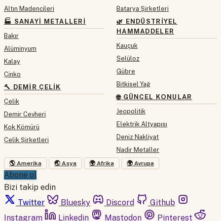
Altın Madencileri
Batarya Şirketleri
🏭 SANAYI METALLERI
🌿 ENDÜSTRIYEL
HAMMADDELER
Bakır
Kauçuk
Alüminyum
Selüloz
Kalay
Gübre
Çinko
Bitkisel Yağ
🔨 DEMIR ÇELIK
🌐 GÜNCEL KONULAR
Çelik
Jeopolitik
Demir Cevheri
Elektrik Altyapısı
Kok Kömürü
Deniz Nakliyat
Çelik Şirketleri
Nadir Metaller
🌎 Amerika
🌏 Asya
🌍 Afrika
🌍 Avrupa
Abone ol
Bizi takip edin
Twitter
Bluesky
Discord
Github
Instagram
Linkedin
Mastodon
Pinterest