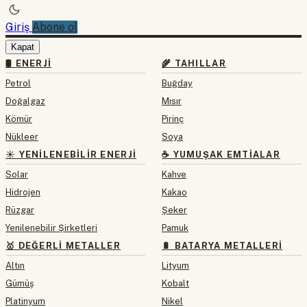
Giriş
Abone ol
Kapat
🛢 ENERJI
🌾 TAHILLAR
Petrol
Buğday
Doğalgaz
Mısır
Kömür
Pirinç
Nükleer
Soya
☀️ YENILENEBILIR ENERJI
☕ YUMUŞAK EMTIALAR
Solar
Kahve
Hidrojen
Kakao
Rüzgar
Şeker
Yenilenebilir Şirketleri
Pamuk
🥇 DEĞERLI METALLER
🔋 BATARYA METALLERI
Altın
Lityum
Gümüş
Kobalt
Platinyum
Nikel