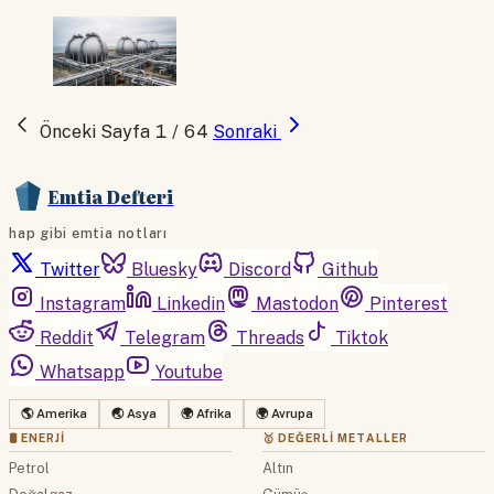
Önceki
Sayfa 1 / 64
Sonraki
Emtia Defteri
hap gibi emtia notları
Twitter
Bluesky
Discord
Github
Instagram
Linkedin
Mastodon
Pinterest
Reddit
Telegram
Threads
Tiktok
Whatsapp
Youtube
🌎 Amerika
🌏 Asya
🌍 Afrika
🌍 Avrupa
🛢 ENERJI
🥇 DEĞERLI METALLER
Petrol
Altın