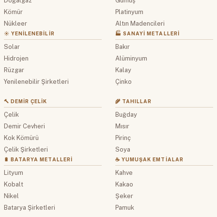
Doğalgaz
Gümüş
Kömür
Platinyum
Nükleer
Altın Madencileri
☀️ YENILENEBILIR
🏭 SANAYI METALLERI
Solar
Bakır
Hidrojen
Alüminyum
Rüzgar
Kalay
Yenilenebilir Şirketleri
Çinko
🔨 DEMIR ÇELIK
🌾 TAHILLAR
Çelik
Buğday
Demir Cevheri
Mısır
Kok Kömürü
Pirinç
Çelik Şirketleri
Soya
🔋 BATARYA METALLERI
☕ YUMUŞAK EMTIALAR
Lityum
Kahve
Kobalt
Kakao
Nikel
Şeker
Batarya Şirketleri
Pamuk