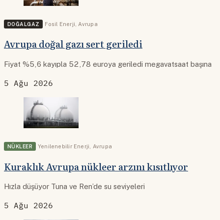
DOĞALGAZ
Fosil Enerji
,
Avrupa
Avrupa doğal gazı sert geriledi
Fiyat %5,6 kayıpla 52,78 euroya geriledi megavatsaat başına
5 Ağu 2026
NÜKLEER
Yenilenebilir Enerji
,
Avrupa
Kuraklık Avrupa nükleer arzını kısıtlıyor
Hızla düşüyor Tuna ve Ren’de su seviyeleri
5 Ağu 2026