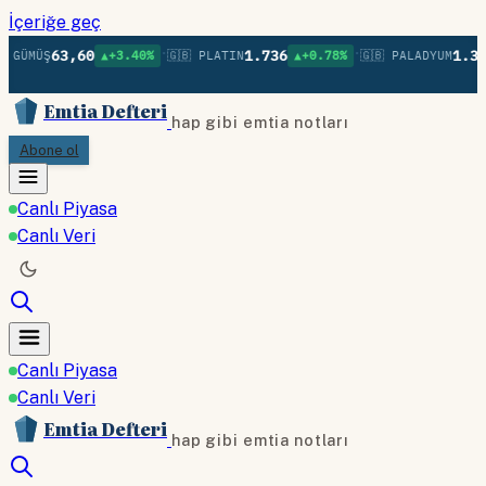
İçeriğe geç
•
•
63,60
1.736
1.379
GÜMÜŞ
▲+3.40%
🇬🇧 PLATIN
▲+0.78%
🇬🇧 PALADYUM
Emtia Defteri
hap gibi emtia notları
Abone ol
Canlı Piyasa
Canlı Veri
Canlı Piyasa
Canlı Veri
Emtia Defteri
hap gibi emtia notları