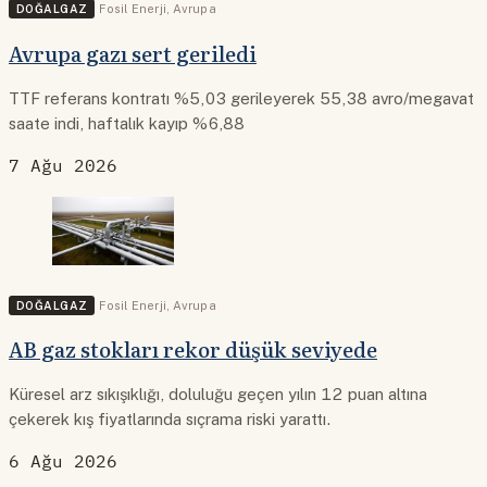
DOĞALGAZ
Fosil Enerji
,
Avrupa
Avrupa gazı sert geriledi
TTF referans kontratı %5,03 gerileyerek 55,38 avro/megavat
saate indi, haftalık kayıp %6,88
7 Ağu 2026
DOĞALGAZ
Fosil Enerji
,
Avrupa
AB gaz stokları rekor düşük seviyede
Küresel arz sıkışıklığı, doluluğu geçen yılın 12 puan altına
çekerek kış fiyatlarında sıçrama riski yarattı.
6 Ağu 2026