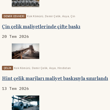
DEMIR CEVHERI
Kok Kömürü
,
Demir Çelik
,
Asya
,
Çin
Çin çelik maliyetlerinde çifte baskı
20 Tem 2026
ÇELIK
Kok Kömürü
,
Demir Çelik
,
Asya
,
Hindistan
Hint çelik marjları maliyet baskısıyla sınırlandı
13 Tem 2026