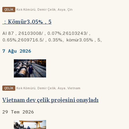
ÇELIK
Kok Kömürü
,
Demir Çelik
,
Asya
,
Çin
：Kömür3.05%，5
AI 87，26103008/，0.07%,26103243/，
0.65%,2609716.5/，0.35%。kömür3.05%，5。
7 Ağu 2026
ÇELIK
Kok Kömürü
,
Demir Çelik
,
Asya
,
Vietnam
Vietnam dev çelik projesini onayladı
29 Tem 2026