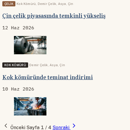
ÇELIK
Kok Kömürü
,
Demir Çelik
,
Asya
,
Çin
Çin çelik piyasasında temkinli yükseliş
12 Haz 2026
KOK KÖMÜRÜ
Demir Çelik
,
Asya
,
Çin
Kok kömüründe teminat indirimi
10 Haz 2026
Önceki
Sayfa 1 / 4
Sonraki