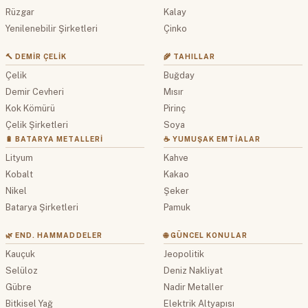
Rüzgar
Kalay
Yenilenebilir Şirketleri
Çinko
🔨 DEMIR ÇELIK
🌾 TAHILLAR
Çelik
Buğday
Demir Cevheri
Mısır
Kok Kömürü
Pirinç
Çelik Şirketleri
Soya
🔋 BATARYA METALLERI
☕ YUMUŞAK EMTIALAR
Lityum
Kahve
Kobalt
Kakao
Nikel
Şeker
Batarya Şirketleri
Pamuk
🌿 END. HAMMADDELER
🌐 GÜNCEL KONULAR
Kauçuk
Jeopolitik
Selüloz
Deniz Nakliyat
Gübre
Nadir Metaller
Bitkisel Yağ
Elektrik Altyapısı