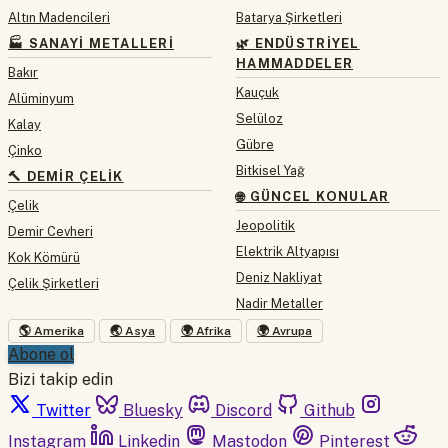
Altın Madencileri
Batarya Şirketleri
🏭 SANAYI METALLERI
🌿 ENDÜSTRIYEL
HAMMADDELER
Bakır
Kauçuk
Alüminyum
Selüloz
Kalay
Gübre
Çinko
Bitkisel Yağ
🔨 DEMIR ÇELIK
🌐 GÜNCEL KONULAR
Çelik
Jeopolitik
Demir Cevheri
Elektrik Altyapısı
Kok Kömürü
Deniz Nakliyat
Çelik Şirketleri
Nadir Metaller
🌎 Amerika
🌏 Asya
🌍 Afrika
🌍 Avrupa
Abone ol
Bizi takip edin
Twitter
Bluesky
Discord
Github
Instagram
Linkedin
Mastodon
Pinterest