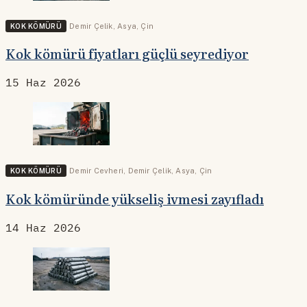
KOK KÖMÜRÜ
Demir Çelik
,
Asya
,
Çin
Kok kömürü fiyatları güçlü seyrediyor
15 Haz 2026
KOK KÖMÜRÜ
Demir Cevheri
,
Demir Çelik
,
Asya
,
Çin
Kok kömüründe yükseliş ivmesi zayıfladı
14 Haz 2026