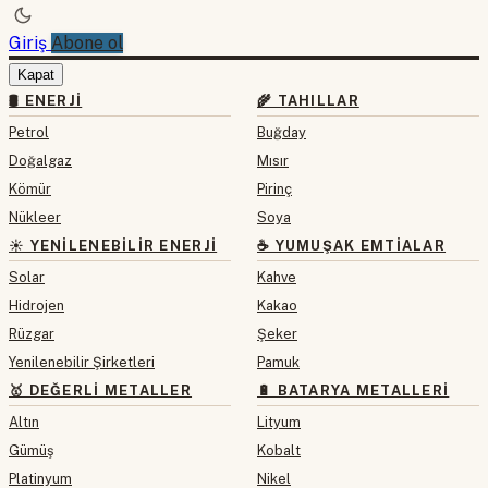
Giriş
Abone ol
Kapat
🛢 ENERJI
🌾 TAHILLAR
Petrol
Buğday
Doğalgaz
Mısır
Kömür
Pirinç
Nükleer
Soya
☀️ YENILENEBILIR ENERJI
☕ YUMUŞAK EMTIALAR
Solar
Kahve
Hidrojen
Kakao
Rüzgar
Şeker
Yenilenebilir Şirketleri
Pamuk
🥇 DEĞERLI METALLER
🔋 BATARYA METALLERI
Altın
Lityum
Gümüş
Kobalt
Platinyum
Nikel