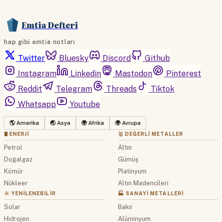
Emtia Defteri
hap gibi emtia notları
Twitter
Bluesky
Discord
Github
Instagram
Linkedin
Mastodon
Pinterest
Reddit
Telegram
Threads
Tiktok
Whatsapp
Youtube
🌎 Amerika
🌏 Asya
🌍 Afrika
🌍 Avrupa
🛢 ENERJI
🥇 DEĞERLI METALLER
Petrol
Altın
Doğalgaz
Gümüş
Kömür
Platinyum
Nükleer
Altın Madencileri
☀️ YENILENEBILIR
🏭 SANAYI METALLERI
Solar
Bakır
Hidrojen
Alüminyum