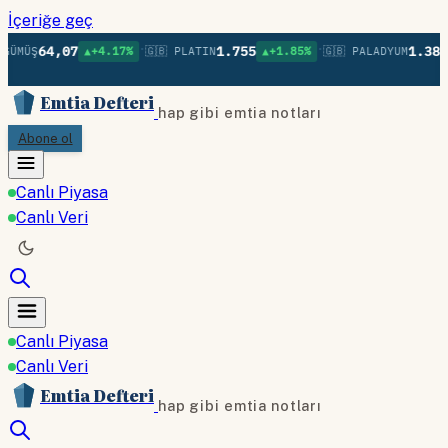
İçeriğe geç
•
•
64,07
1.755
1.380
ÜMÜŞ
▲+4.17%
🇬🇧 PLATIN
▲+1.85%
🇬🇧 PALADYUM
▲
Emtia Defteri
hap gibi emtia notları
Abone ol
Canlı Piyasa
Canlı Veri
Canlı Piyasa
Canlı Veri
Emtia Defteri
hap gibi emtia notları