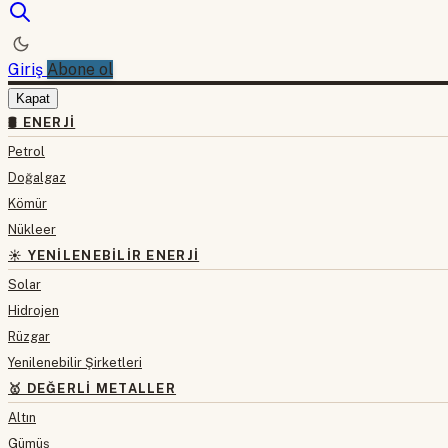
Giriş
Abone ol
Kapat
🛢 ENERJI
Petrol
Doğalgaz
Kömür
Nükleer
☀️ YENILENEBILIR ENERJI
Solar
Hidrojen
Rüzgar
Yenilenebilir Şirketleri
🥇 DEĞERLI METALLER
Altın
Gümüş