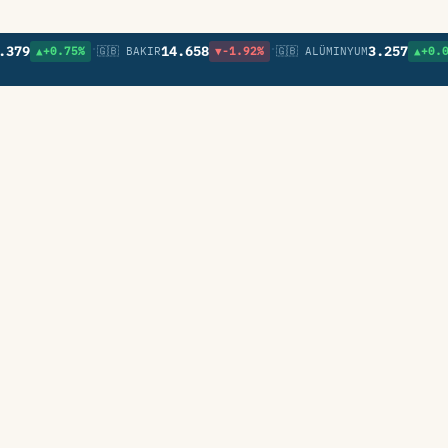
•
•
•
9
14.658
3.257
▲+0.75%
🇬🇧 BAKIR
▼-1.92%
🇬🇧 ALÜMINYUM
▲+0.09%