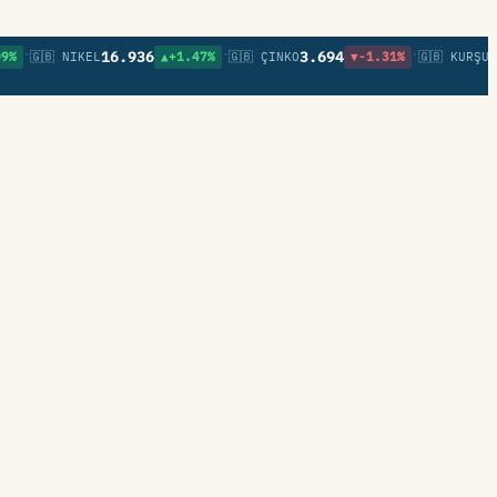
•
•
16.936
3.694
0,8
🇬🇧 NIKEL
▲+1.47%
🇬🇧 ÇINKO
▼-1.31%
🇬🇧 KURŞUN