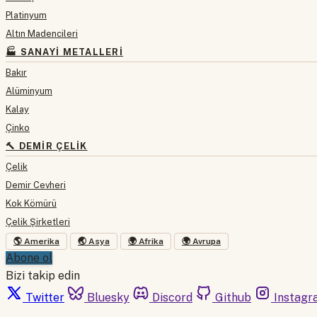
Platinyum
Altın Madencileri
🏭 SANAYI METALLERI
Bakır
Alüminyum
Kalay
Çinko
🔨 DEMIR ÇELIK
Çelik
Demir Cevheri
Kok Kömürü
Çelik Şirketleri
🌎 Amerika
🌏 Asya
🌍 Afrika
🌍 Avrupa
Abone ol
Bizi takip edin
Twitter
Bluesky
Discord
Github
Instagr