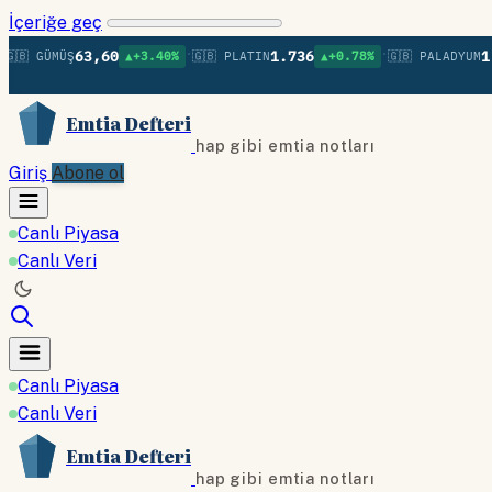
İçeriğe geç
•
•
63,60
1.736
1.37
 GÜMÜŞ
▲+3.40%
🇬🇧 PLATIN
▲+0.78%
🇬🇧 PALADYUM
Emtia Defteri
hap gibi emtia notları
Giriş
Abone ol
Canlı Piyasa
Canlı Veri
Canlı Piyasa
Canlı Veri
Emtia Defteri
hap gibi emtia notları