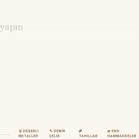
 yapın
🥇 DEĞERLI
🔨 DEMIR
🌾
🌿 END.
METALLER
ÇELIK
TAHILLAR
HAMMADDELER