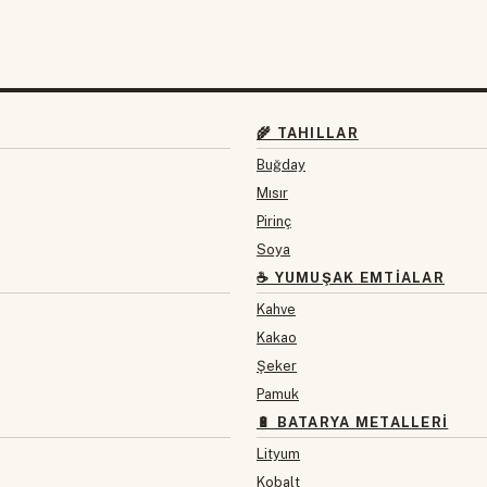
🌾 TAHILLAR
Buğday
Mısır
Pirinç
Soya
☕ YUMUŞAK EMTIALAR
Kahve
Kakao
Şeker
Pamuk
🔋 BATARYA METALLERI
Lityum
Kobalt