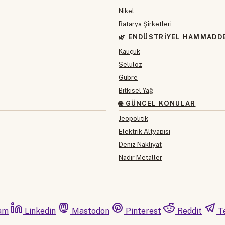
Nikel
Batarya Şirketleri
🌿 ENDÜSTRIYEL HAMMADD
Kauçuk
Selüloz
Gübre
Bitkisel Yağ
🌐 GÜNCEL KONULAR
Jeopolitik
Elektrik Altyapısı
Deniz Nakliyat
Nadir Metaller
am
Linkedin
Mastodon
Pinterest
Reddit
T