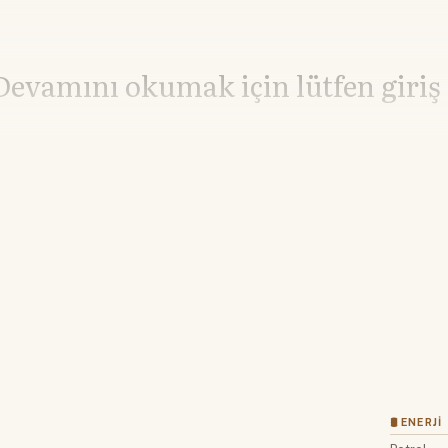
Devamını okumak için lütfen giriş
Hesabınız yoksa lütfen abone olun.
Hemen Abone Ol
Hesabınız var mı?
Giriş
🛢 ENERJI