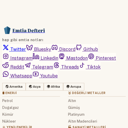
Emtia Defteri
hap gibi emtia notları
Twitter
Bluesky
Discord
Github
Instagram
Linkedin
Mastodon
Pinterest
Reddit
Telegram
Threads
Tiktok
Whatsapp
Youtube
🌎 Amerika
🌏 Asya
🌍 Afrika
🌍 Avrupa
🛢 ENERJI
🥇 DEĞERLI METALLER
Petrol
Altın
Doğalgaz
Gümüş
Kömür
Platinyum
Nükleer
Altın Madencileri
☀️ YENILENEBILIR
🏭 SANAYI METALLERI