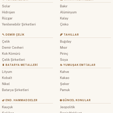
Solar
Bakır
Hidrojen
Alüminyum
Rüzgar
Kalay
Yenilenebilir Şirketleri
Çinko
🔨 DEMIR ÇELIK
🌾 TAHILLAR
Çelik
Buğday
Demir Cevheri
Mısır
Kok Kömürü
Pirinç
Çelik Şirketleri
Soya
🔋 BATARYA METALLERI
☕ YUMUŞAK EMTIALAR
Lityum
Kahve
Kobalt
Kakao
Nikel
Şeker
Batarya Şirketleri
Pamuk
🌿 END. HAMMADDELER
🌐 GÜNCEL KONULAR
Kauçuk
Jeopolitik