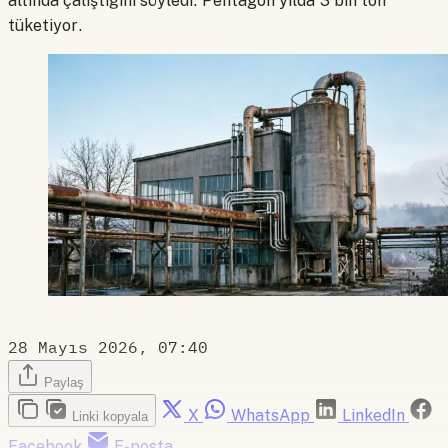
altında çalıştığını söyledi. Pentagon yılda 3 bin ton
tüketiyor.
28 Mayıs 2026, 07:40
Paylaş
X
WhatsApp
LinkedIn
Linki kopyala
Facebook
E-posta