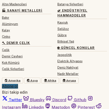
Altın Madencileri
Batarya Şirketleri
🏭 SANAYI METALLERI
🌿 ENDÜSTRIYEL
HAMMADDELER
Bakır
Kauçuk
Alüminyum
Selüloz
Kalay
Gübre
Çinko
Bitkisel Yağ
🔨 DEMIR ÇELIK
🌐 GÜNCEL KONULAR
Çelik
Jeopolitik
Demir Cevheri
Elektrik Altyapısı
Kok Kömürü
Deniz Nakliyat
Çelik Şirketleri
Nadir Metaller
🌎 Amerika
🌏 Asya
🌍 Afrika
🌍 Avrupa
Abone ol
Bizi takip edin
Twitter
Bluesky
Discord
Github
Instagram
Linkedin
Mastodon
Pinterest