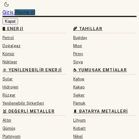
Giriş
Abone ol
Kapat
🛢 ENERJI
🌾 TAHILLAR
Petrol
Buğday
Doğalgaz
Mısır
Kömür
Pirinç
Nükleer
Soya
☀️ YENILENEBILIR ENERJI
☕ YUMUŞAK EMTIALAR
Solar
Kahve
Hidrojen
Kakao
Rüzgar
Şeker
Yenilenebilir Şirketleri
Pamuk
🥇 DEĞERLI METALLER
🔋 BATARYA METALLERI
Altın
Lityum
Gümüş
Kobalt
Platinyum
Nikel