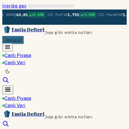
İçeriğe geç
•
•
63,01
1.755
1.3
🇧 GÜMÜŞ
▲+2.44%
🇬🇧 PLATIN
▲+1.83%
🇬🇧 PALADYUM
Emtia Defteri
hap gibi emtia notları
Abone ol
Canlı Piyasa
Canlı Veri
Canlı Piyasa
Canlı Veri
Emtia Defteri
hap gibi emtia notları