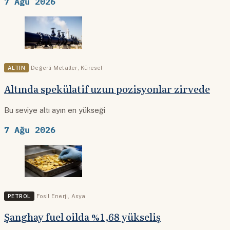
7 Ağu 2026
ALTIN
Değerli Metaller
,
Küresel
Altında spekülatif uzun pozisyonlar zirvede
Bu seviye altı ayın en yükseği
7 Ağu 2026
PETROL
Fosil Enerji
,
Asya
Şanghay fuel oilda %1,68 yükseliş