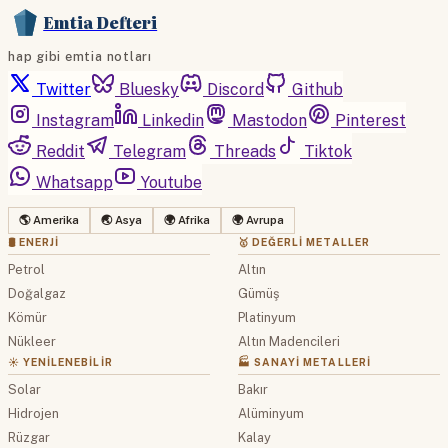
Emtia Defteri
hap gibi emtia notları
Twitter
Bluesky
Discord
Github
Instagram
Linkedin
Mastodon
Pinterest
Reddit
Telegram
Threads
Tiktok
Whatsapp
Youtube
🌎 Amerika
🌏 Asya
🌍 Afrika
🌍 Avrupa
🛢 ENERJI
🥇 DEĞERLI METALLER
Petrol
Altın
Doğalgaz
Gümüş
Kömür
Platinyum
Nükleer
Altın Madencileri
☀️ YENILENEBILIR
🏭 SANAYI METALLERI
Solar
Bakır
Hidrojen
Alüminyum
Rüzgar
Kalay