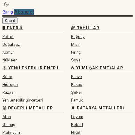
Giriş
Abone ol
Kapat
🛢 ENERJI
🌾 TAHILLAR
Petrol
Buğday
Doğalgaz
Mısır
Kömür
Pirinç
Nükleer
Soya
☀️ YENILENEBILIR ENERJI
☕ YUMUŞAK EMTIALAR
Solar
Kahve
Hidrojen
Kakao
Rüzgar
Şeker
Yenilenebilir Şirketleri
Pamuk
🥇 DEĞERLI METALLER
🔋 BATARYA METALLERI
Altın
Lityum
Gümüş
Kobalt
Platinyum
Nikel