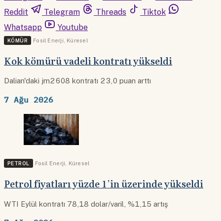
Reddit
Telegram
Threads
Tiktok
Whatsapp
Youtube
KÖMÜR
Fosil Enerji
,
Küresel
Kok kömürü vadeli kontratı yükseldi
Dalian'daki jm2608 kontratı 23,0 puan arttı
7 Ağu 2026
PETROL
Fosil Enerji
,
Küresel
Petrol fiyatları yüzde 1’in üzerinde yükseldi
WTI Eylül kontratı 78,18 dolar/varil, %1,15 artış