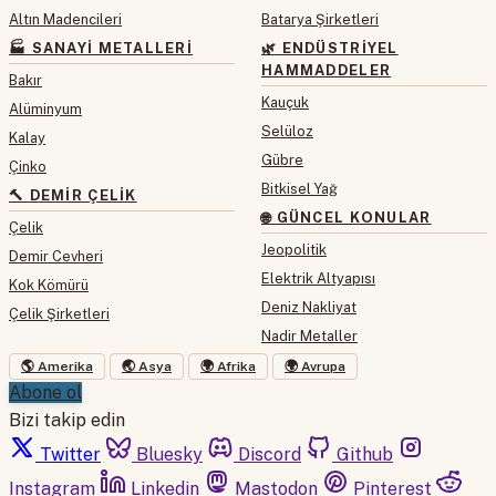
Altın Madencileri
Batarya Şirketleri
🏭 SANAYI METALLERI
🌿 ENDÜSTRIYEL
HAMMADDELER
Bakır
Kauçuk
Alüminyum
Selüloz
Kalay
Gübre
Çinko
Bitkisel Yağ
🔨 DEMIR ÇELIK
🌐 GÜNCEL KONULAR
Çelik
Jeopolitik
Demir Cevheri
Elektrik Altyapısı
Kok Kömürü
Deniz Nakliyat
Çelik Şirketleri
Nadir Metaller
🌎 Amerika
🌏 Asya
🌍 Afrika
🌍 Avrupa
Abone ol
Bizi takip edin
Twitter
Bluesky
Discord
Github
Instagram
Linkedin
Mastodon
Pinterest