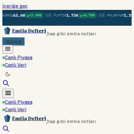
İçeriğe geç
•
•
63,60
1.736
1.379
GÜMÜŞ
▲+3.40%
🇬🇧 PLATIN
▲+0.78%
🇬🇧 PALADYUM
Emtia Defteri
hap gibi emtia notları
Abone ol
Canlı Piyasa
Canlı Veri
Canlı Piyasa
Canlı Veri
Emtia Defteri
hap gibi emtia notları