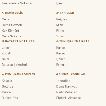
Yenilenebilir Şirketleri
Çinko
🔨 DEMIR ÇELIK
🌾 TAHILLAR
Çelik
Buğday
Demir Cevheri
Mısır
Kok Kömürü
Pirinç
Çelik Şirketleri
Soya
🔋 BATARYA METALLERI
☕ YUMUŞAK EMTIALAR
Lityum
Kahve
Kobalt
Kakao
Nikel
Şeker
Batarya Şirketleri
Pamuk
🌿 END. HAMMADDELER
🌐 GÜNCEL KONULAR
Kauçuk
Jeopolitik
Selüloz
Deniz Nakliyat
Gübre
Nadir Metaller
Bitkisel Yağ
Elektrik Altyapısı