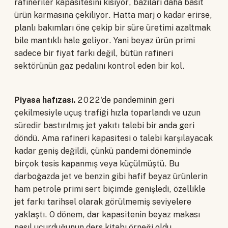
rafineriler kapasitesini kısıyor, bazıları daha basit
ürün karmasına çekiliyor. Hatta marj o kadar erirse,
planlı bakımları öne çekip bir süre üretimi azaltmak
bile mantıklı hale geliyor. Yani beyaz ürün primi
sadece bir fiyat farkı değil, bütün rafineri
sektörünün gaz pedalını kontrol eden bir kol.
Piyasa hafızası.
2022'de pandeminin geri
çekilmesiyle uçuş trafiği hızla toparlandı ve uzun
süredir bastırılmış jet yakıtı talebi bir anda geri
döndü. Ama rafineri kapasitesi o talebi karşılayacak
kadar geniş değildi, çünkü pandemi döneminde
birçok tesis kapanmış veya küçülmüştü. Bu
darboğazda jet ve benzin gibi hafif beyaz ürünlerin
ham petrole primi sert biçimde genişledi, özellikle
jet farkı tarihsel olarak görülmemiş seviyelere
yaklaştı. O dönem, dar kapasitenin beyaz makası
nasıl uçurduğunun ders kitabı örneği oldu.