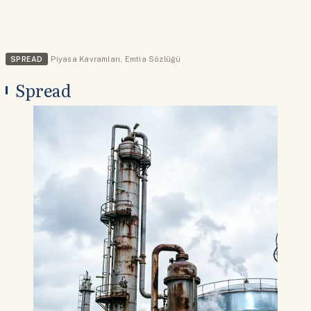
SPREAD
Piyasa Kavramları
,
Emtia Sözlüğü
Spread