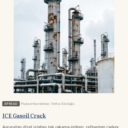
SPREAD
Piyasa Kavramları
,
Emtia Sözlüğü
ICE Gasoil Crack
Avrupa'nın dizel iştahını tek rakama indiren, rafinerinin çarkını