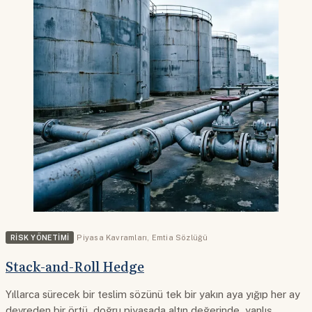
RISK YÖNETIMI
Piyasa Kavramları
,
Emtia Sözlüğü
Stack-and-Roll Hedge
Yıllarca sürecek bir teslim sözünü tek bir yakın aya yığıp her ay
devreden bir örtü, doğru piyasada altın değerinde, yanlış