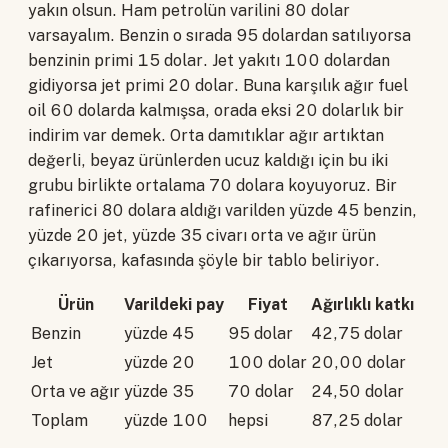
yakın olsun. Ham petrolün varilini 80 dolar
varsayalım. Benzin o sırada 95 dolardan satılıyorsa
benzinin primi 15 dolar. Jet yakıtı 100 dolardan
gidiyorsa jet primi 20 dolar. Buna karşılık ağır fuel
oil 60 dolarda kalmışsa, orada eksi 20 dolarlık bir
indirim var demek. Orta damıtıklar ağır artıktan
değerli, beyaz ürünlerden ucuz kaldığı için bu iki
grubu birlikte ortalama 70 dolara koyuyoruz. Bir
rafinerici 80 dolara aldığı varilden yüzde 45 benzin,
yüzde 20 jet, yüzde 35 civarı orta ve ağır ürün
çıkarıyorsa, kafasında şöyle bir tablo beliriyor.
Ürün
Varildeki pay
Fiyat
Ağırlıklı katkı
Benzin
yüzde 45
95 dolar
42,75 dolar
Jet
yüzde 20
100 dolar
20,00 dolar
Orta ve ağır
yüzde 35
70 dolar
24,50 dolar
Toplam
yüzde 100
hepsi
87,25 dolar