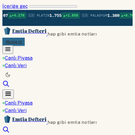
İçeriğe geç
•
•
•
1.755
1.380
7%
🇬🇧 PLATIN
▲+1.85%
🇬🇧 PALADYUM
▲+0.76%
🇬🇧 BAK
Emtia Defteri
hap gibi emtia notları
Abone ol
Canlı Piyasa
Canlı Veri
Canlı Piyasa
Canlı Veri
Emtia Defteri
hap gibi emtia notları