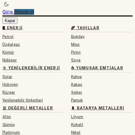
Giriş
Abone ol
Kapat
🛢 ENERJI
🌾 TAHILLAR
Petrol
Buğday
Doğalgaz
Mısır
Kömür
Pirinç
Nükleer
Soya
☀️ YENILENEBILIR ENERJI
☕ YUMUŞAK EMTIALAR
Solar
Kahve
Hidrojen
Kakao
Rüzgar
Şeker
Yenilenebilir Şirketleri
Pamuk
🥇 DEĞERLI METALLER
🔋 BATARYA METALLERI
Altın
Lityum
Gümüş
Kobalt
Platinyum
Nikel