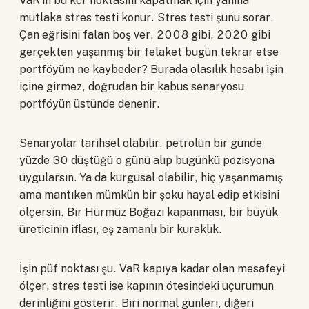
VaR'ın bu kör noktasını kapatmak için yanına
mutlaka stres testi konur. Stres testi şunu sorar.
Çan eğrisini falan boş ver, 2008 gibi, 2020 gibi
gerçekten yaşanmış bir felaket bugün tekrar etse
portföyüm ne kaybeder? Burada olasılık hesabı işin
içine girmez, doğrudan bir kabus senaryosu
portföyün üstünde denenir.
Senaryolar tarihsel olabilir, petrolün bir günde
yüzde 30 düştüğü o günü alıp bugünkü pozisyona
uygularsın. Ya da kurgusal olabilir, hiç yaşanmamış
ama mantıken mümkün bir şoku hayal edip etkisini
ölçersin. Bir Hürmüz Boğazı kapanması, bir büyük
üreticinin iflası, eş zamanlı bir kuraklık.
İşin püf noktası şu. VaR kapıya kadar olan mesafeyi
ölçer, stres testi ise kapının ötesindeki uçurumun
derinliğini gösterir. Biri normal günleri, diğeri