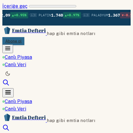
İçeriğe geç
•
•
•
1.740
1.367
.95%
🇬🇧 PLATIN
▲+0.97%
🇬🇧 PALADYUM
▼-0.12%
🇬🇧 B
Emtia Defteri
hap gibi emtia notları
Abone ol
Canlı Piyasa
Canlı Veri
Canlı Piyasa
Canlı Veri
Emtia Defteri
hap gibi emtia notları