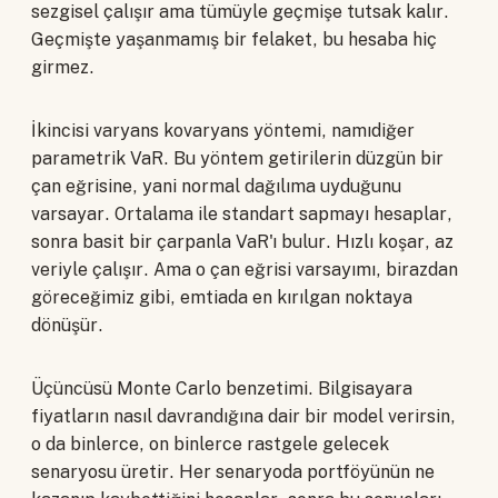
sezgisel çalışır ama tümüyle geçmişe tutsak kalır.
Geçmişte yaşanmamış bir felaket, bu hesaba hiç
girmez.
İkincisi varyans kovaryans yöntemi, namıdiğer
parametrik VaR. Bu yöntem getirilerin düzgün bir
çan eğrisine, yani normal dağılıma uyduğunu
varsayar. Ortalama ile standart sapmayı hesaplar,
sonra basit bir çarpanla VaR'ı bulur. Hızlı koşar, az
veriyle çalışır. Ama o çan eğrisi varsayımı, birazdan
göreceğimiz gibi, emtiada en kırılgan noktaya
dönüşür.
Üçüncüsü Monte Carlo benzetimi. Bilgisayara
fiyatların nasıl davrandığına dair bir model verirsin,
o da binlerce, on binlerce rastgele gelecek
senaryosu üretir. Her senaryoda portföyünün ne