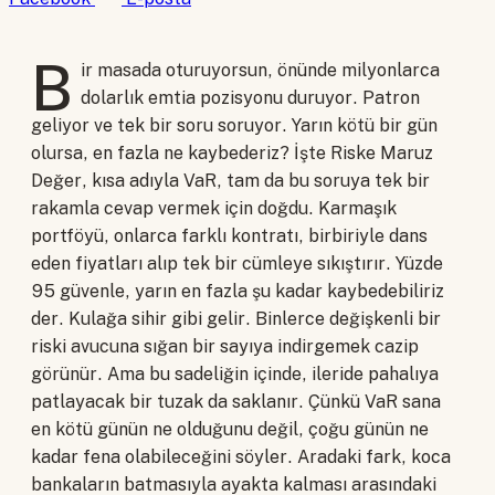
B
ir masada oturuyorsun, önünde milyonlarca
dolarlık emtia pozisyonu duruyor. Patron
geliyor ve tek bir soru soruyor. Yarın kötü bir gün
olursa, en fazla ne kaybederiz? İşte Riske Maruz
Değer, kısa adıyla VaR, tam da bu soruya tek bir
rakamla cevap vermek için doğdu. Karmaşık
portföyü, onlarca farklı kontratı, birbiriyle dans
eden fiyatları alıp tek bir cümleye sıkıştırır. Yüzde
95 güvenle, yarın en fazla şu kadar kaybedebiliriz
der. Kulağa sihir gibi gelir. Binlerce değişkenli bir
riski avucuna sığan bir sayıya indirgemek cazip
görünür. Ama bu sadeliğin içinde, ileride pahalıya
patlayacak bir tuzak da saklanır. Çünkü VaR sana
en kötü günün ne olduğunu değil, çoğu günün ne
kadar fena olabileceğini söyler. Aradaki fark, koca
bankaların batmasıyla ayakta kalması arasındaki