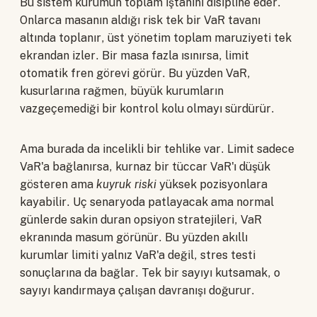
Bu sistem kurumun toplam iştahını disipline eder.
Onlarca masanın aldığı risk tek bir VaR tavanı
altında toplanır, üst yönetim toplam maruziyeti tek
ekrandan izler. Bir masa fazla ısınırsa, limit
otomatik fren görevi görür. Bu yüzden VaR,
kusurlarına rağmen, büyük kurumların
vazgeçemediği bir kontrol kolu olmayı sürdürür.
Ama burada da incelikli bir tehlike var. Limit sadece
VaR'a bağlanırsa, kurnaz bir tüccar VaR'ı düşük
gösteren ama
kuyruk riski
yüksek pozisyonlara
kayabilir. Uç senaryoda patlayacak ama normal
günlerde sakin duran opsiyon stratejileri, VaR
ekranında masum görünür. Bu yüzden akıllı
kurumlar limiti yalnız VaR'a değil, stres testi
sonuçlarına da bağlar. Tek bir sayıyı kutsamak, o
sayıyı kandırmaya çalışan davranışı doğurur.