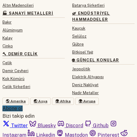
Altın Madencileri
Batarya Şirketleri
🏭 SANAYI METALLERI
🌿 ENDÜSTRIYEL
HAMMADDELER
Bakır
Kauçuk
Alüminyum
Selüloz
Kalay
Gübre
Çinko
Bitkisel Yağ
🔨 DEMIR ÇELIK
🌐 GÜNCEL KONULAR
Çelik
Jeopolitik
Demir Cevheri
Elektrik Altyapısı
Kok Kömürü
Deniz Nakliyat
Çelik Şirketleri
Nadir Metaller
🌎 Amerika
🌏 Asya
🌍 Afrika
🌍 Avrupa
Abone ol
Bizi takip edin
Twitter
Bluesky
Discord
Github
Instagram
Linkedin
Mastodon
Pinterest