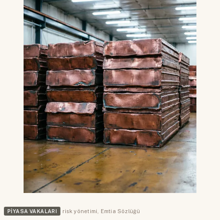
PIYASA VAKALARI
risk yönetimi
,
Emtia Sözlüğü