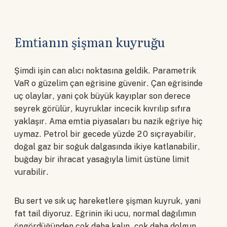
Emtianın şişman kuyruğu
Şimdi işin can alıcı noktasına geldik. Parametrik
VaR o güzelim çan eğrisine güvenir. Çan eğrisinde
uç olaylar, yani çok büyük kayıplar son derece
seyrek görülür, kuyruklar incecik kıvrılıp sıfıra
yaklaşır. Ama emtia piyasaları bu nazik eğriye hiç
uymaz. Petrol bir gecede yüzde 20 sıçrayabilir,
doğal gaz bir soğuk dalgasında ikiye katlanabilir,
buğday bir ihracat yasağıyla limit üstüne limit
vurabilir.
Bu sert ve sık uç hareketlere şişman kuyruk, yani
fat tail diyoruz. Eğrinin iki ucu, normal dağılımın
öngördüğünden çok daha kalın, çok daha dolgun