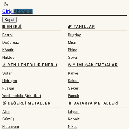
Giriş
Abone ol
Kapat
🛢 ENERJI
🌾 TAHILLAR
Petrol
Buğday
Doğalgaz
Mısır
Kömür
Pirinç
Nükleer
Soya
☀️ YENILENEBILIR ENERJI
☕ YUMUŞAK EMTIALAR
Solar
Kahve
Hidrojen
Kakao
Rüzgar
Şeker
Yenilenebilir Şirketleri
Pamuk
🥇 DEĞERLI METALLER
🔋 BATARYA METALLERI
Altın
Lityum
Gümüş
Kobalt
Platinyum
Nikel