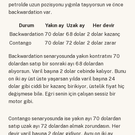
petrolde uzun pozisyonu yığınla taşıyorsun ve önce
backwardation var.
Durum
Yakın ay
Uzak ay
Her devir
Backwardation
70 dolar
68 dolar
2 dolar kazanç
Contango
70 dolar
72 dolar
2 dolar zarar
Backwardation senaryosunda yakın kontratını 70
dolardan satıp bir sonraki ayı 68 dolardan
alıyorsun. Varil başına 2 dolar cebinde kalıyor. Bunu
on iki ay üst üste yaşarsan yılda varil başına 24
dolar gibi ciddi bir kazanç birikiyor, üstelik fiyat hiç
değişmese bile. Eğri senin için çalışan sessiz bir
motor gibi.
Contango senaryosunda ise yakın ayı 70 dolardan
satıp uzak ayı 72 dolardan almak zorundasın. Her
devir varil başına 2 dolar gidiyor. Aynı on iki ay