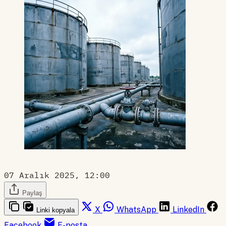
07 Aralık 2025, 12:00
Paylaş
X
WhatsApp
LinkedIn
Linki kopyala
Facebook
E-posta