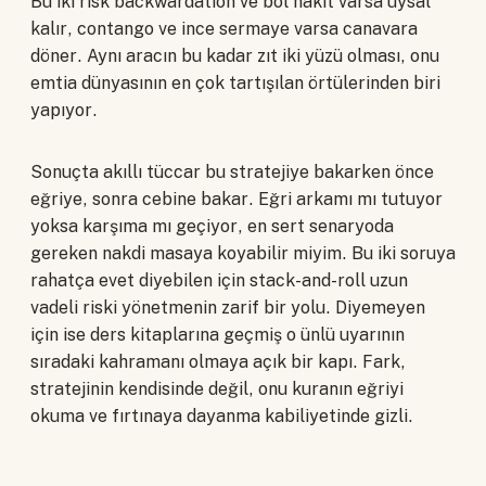
Bu iki risk backwardation ve bol nakit varsa uysal
kalır, contango ve ince sermaye varsa canavara
döner. Aynı aracın bu kadar zıt iki yüzü olması, onu
emtia dünyasının en çok tartışılan örtülerinden biri
yapıyor.
Sonuçta akıllı tüccar bu stratejiye bakarken önce
eğriye, sonra cebine bakar. Eğri arkamı mı tutuyor
yoksa karşıma mı geçiyor, en sert senaryoda
gereken nakdi masaya koyabilir miyim. Bu iki soruya
rahatça evet diyebilen için stack-and-roll uzun
vadeli riski yönetmenin zarif bir yolu. Diyemeyen
için ise ders kitaplarına geçmiş o ünlü uyarının
sıradaki kahramanı olmaya açık bir kapı. Fark,
stratejinin kendisinde değil, onu kuranın eğriyi
okuma ve fırtınaya dayanma kabiliyetinde gizli.