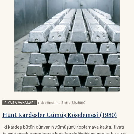
PIYASA VAKALARI
risk yönetimi
,
Emtia Sözlüğü
Hunt Kardeşler Gümüş Köşelemesi (1980)
İki kardeş bütün dünyanın gümüşünü toplamaya kalktı, fiyatı
tavana taşıdı, sonra borsa kuralları değiştirince servet bir avuç