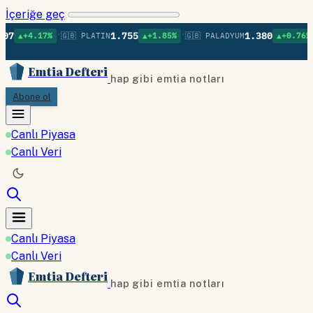
İçeriğe geç
•
•
•
1.755
1.380
7%
🇬🇧 PLATIN
▲+1.85%
🇬🇧 PALADYUM
▲+0.76%
🇬🇧 BAKI
Emtia Defteri
hap gibi emtia notları
Abone ol
Canlı Piyasa
Canlı Veri
Canlı Piyasa
Canlı Veri
Emtia Defteri
hap gibi emtia notları