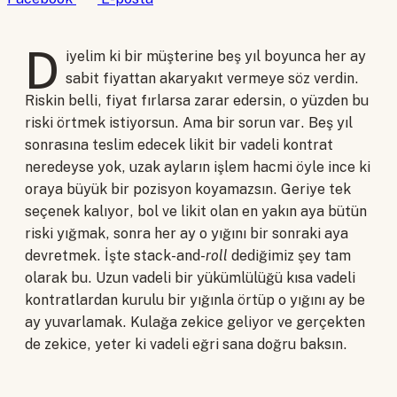
D
iyelim ki bir müşterine beş yıl boyunca her ay
sabit fiyattan akaryakıt vermeye söz verdin.
Riskin belli, fiyat fırlarsa zarar edersin, o yüzden bu
riski örtmek istiyorsun. Ama bir sorun var. Beş yıl
sonrasına teslim edecek likit bir vadeli kontrat
neredeyse yok, uzak ayların işlem hacmi öyle ince ki
oraya büyük bir pozisyon koyamazsın. Geriye tek
seçenek kalıyor, bol ve likit olan en yakın aya bütün
riski yığmak, sonra her ay o yığını bir sonraki aya
devretmek. İşte stack-and-
roll
dediğimiz şey tam
olarak bu. Uzun vadeli bir yükümlülüğü kısa vadeli
kontratlardan kurulu bir yığınla örtüp o yığını ay be
ay yuvarlamak. Kulağa zekice geliyor ve gerçekten
de zekice, yeter ki vadeli eğri sana doğru baksın.