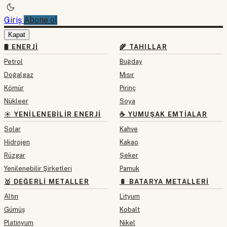
Giriş
Abone ol
Kapat
🛢 ENERJI
🌾 TAHILLAR
Petrol
Buğday
Doğalgaz
Mısır
Kömür
Pirinç
Nükleer
Soya
☀️ YENILENEBILIR ENERJI
☕ YUMUŞAK EMTIALAR
Solar
Kahve
Hidrojen
Kakao
Rüzgar
Şeker
Yenilenebilir Şirketleri
Pamuk
🥇 DEĞERLI METALLER
🔋 BATARYA METALLERI
Altın
Lityum
Gümüş
Kobalt
Platinyum
Nikel