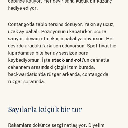
cebinde kalıyor. Her devir sana küçük bir kazanç
hediye ediyor.
Contango'da tablo tersine dönüyor. Yakın ay ucuz,
uzak ay pahalı. Pozisyonunu kapatırken ucuza
satıyor, devam etmek için pahalıya alıyorsun. Her
devirde aradaki farkı sen ödüyorsun. Spot fiyat hiç
kıpırdamasa bile her ay sessizce para
kaybediyorsun. İşte
stack-and-roll
'un cennetle
cehennem arasındaki çizgisi tam burada,
backwardation'da rüzgar arkanda, contango'da
rüzgar suratında.
Sayılarla küçük bir tur
Rakamlara dökünce sezgi netleşiyor. Diyelim