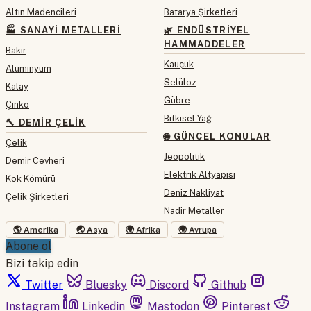
Altın Madencileri
Batarya Şirketleri
🏭 SANAYI METALLERI
🌿 ENDÜSTRIYEL
HAMMADDELER
Bakır
Kauçuk
Alüminyum
Selüloz
Kalay
Gübre
Çinko
Bitkisel Yağ
🔨 DEMIR ÇELIK
🌐 GÜNCEL KONULAR
Çelik
Jeopolitik
Demir Cevheri
Elektrik Altyapısı
Kok Kömürü
Deniz Nakliyat
Çelik Şirketleri
Nadir Metaller
🌎 Amerika
🌏 Asya
🌍 Afrika
🌍 Avrupa
Abone ol
Bizi takip edin
Twitter
Bluesky
Discord
Github
Instagram
Linkedin
Mastodon
Pinterest