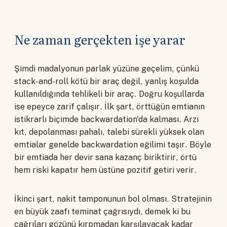
Ne zaman gerçekten işe yarar
Şimdi madalyonun parlak yüzüne geçelim, çünkü
stack-and-roll kötü bir araç değil, yanlış koşulda
kullanıldığında tehlikeli bir araç. Doğru koşullarda
ise epeyce zarif çalışır. İlk şart, örttüğün emtianın
istikrarlı biçimde backwardation'da kalması. Arzı
kıt, depolanması pahalı, talebi sürekli yüksek olan
emtialar genelde backwardation eğilimi taşır. Böyle
bir emtiada her devir sana kazanç biriktirir, örtü
hem riski kapatır hem üstüne pozitif getiri verir.
İkinci şart, nakit tamponunun bol olması. Stratejinin
en büyük zaafı teminat çağrısıydı, demek ki bu
çağrıları gözünü kırpmadan karşılayacak kadar