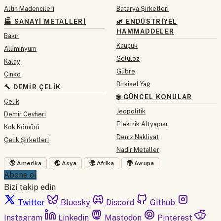
Altın Madencileri
Batarya Şirketleri
🏭 SANAYI METALLERI
🌿 ENDÜSTRIYEL
HAMMADDELER
Bakır
Kauçuk
Alüminyum
Selüloz
Kalay
Gübre
Çinko
Bitkisel Yağ
🔨 DEMIR ÇELIK
🌐 GÜNCEL KONULAR
Çelik
Jeopolitik
Demir Cevheri
Elektrik Altyapısı
Kok Kömürü
Deniz Nakliyat
Çelik Şirketleri
Nadir Metaller
🌎 Amerika
🌏 Asya
🌍 Afrika
🌍 Avrupa
Abone ol
Bizi takip edin
Twitter
Bluesky
Discord
Github
Instagram
Linkedin
Mastodon
Pinterest