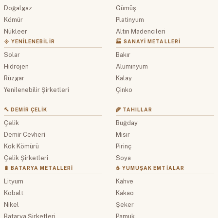
Doğalgaz
Gümüş
Kömür
Platinyum
Nükleer
Altın Madencileri
☀️ YENILENEBILIR
🏭 SANAYI METALLERI
Solar
Bakır
Hidrojen
Alüminyum
Rüzgar
Kalay
Yenilenebilir Şirketleri
Çinko
🔨 DEMIR ÇELIK
🌾 TAHILLAR
Çelik
Buğday
Demir Cevheri
Mısır
Kok Kömürü
Pirinç
Çelik Şirketleri
Soya
🔋 BATARYA METALLERI
☕ YUMUŞAK EMTIALAR
Lityum
Kahve
Kobalt
Kakao
Nikel
Şeker
Batarya Şirketleri
Pamuk