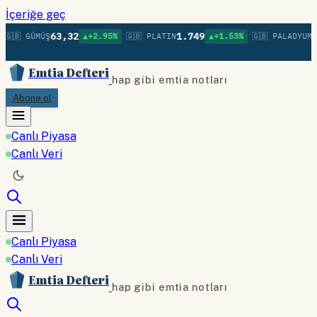
İçeriğe geç
•
•
63,32
1.749
1
🇬🇧 GÜMÜŞ
▲+2.95%
🇬🇧 PLATIN
▲+1.53%
🇬🇧 PALADYUM
Emtia Defteri
hap gibi emtia notları
Abone ol
Canlı Piyasa
Canlı Veri
Canlı Piyasa
Canlı Veri
Emtia Defteri
hap gibi emtia notları