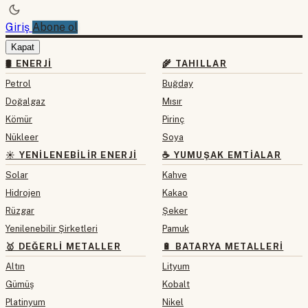
Giriş
Abone ol
Kapat
🛢 ENERJI
🌾 TAHILLAR
Petrol
Buğday
Doğalgaz
Mısır
Kömür
Pirinç
Nükleer
Soya
☀️ YENILENEBILIR ENERJI
☕ YUMUŞAK EMTIALAR
Solar
Kahve
Hidrojen
Kakao
Rüzgar
Şeker
Yenilenebilir Şirketleri
Pamuk
🥇 DEĞERLI METALLER
🔋 BATARYA METALLERI
Altın
Lityum
Gümüş
Kobalt
Platinyum
Nikel