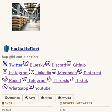
Emtia Defteri
hap gibi emtia notları
Twitter
Bluesky
Discord
Github
Instagram
Linkedin
Mastodon
Pinterest
Reddit
Telegram
Threads
Tiktok
Whatsapp
Youtube
🌎 Amerika
🌏 Asya
🌍 Afrika
🌍 Avrupa
🛢 ENERJI
🥇 DEĞERLI METALLER
Petrol
Altın