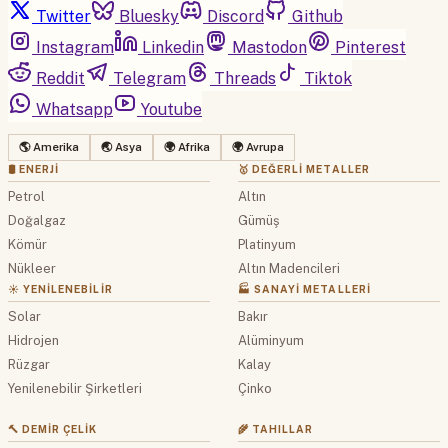
Twitter
Bluesky
Discord
Github
Instagram
Linkedin
Mastodon
Pinterest
Reddit
Telegram
Threads
Tiktok
Whatsapp
Youtube
🌎 Amerika
🌏 Asya
🌍 Afrika
🌍 Avrupa
🛢 ENERJI
🥇 DEĞERLI METALLER
Petrol
Altın
Doğalgaz
Gümüş
Kömür
Platinyum
Nükleer
Altın Madencileri
☀️ YENILENEBILIR
🏭 SANAYI METALLERI
Solar
Bakır
Hidrojen
Alüminyum
Rüzgar
Kalay
Yenilenebilir Şirketleri
Çinko
🔨 DEMIR ÇELIK
🌾 TAHILLAR