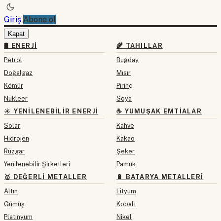
Giriş
Abone ol
Kapat
🛢 ENERJI
🌾 TAHILLAR
Petrol
Buğday
Doğalgaz
Mısır
Kömür
Pirinç
Nükleer
Soya
☀️ YENILENEBILIR ENERJI
☕ YUMUŞAK EMTIALAR
Solar
Kahve
Hidrojen
Kakao
Rüzgar
Şeker
Yenilenebilir Şirketleri
Pamuk
🥇 DEĞERLI METALLER
🔋 BATARYA METALLERI
Altın
Lityum
Gümüş
Kobalt
Platinyum
Nikel