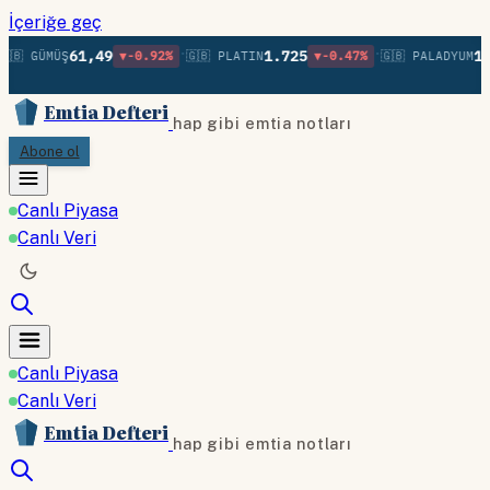
İçeriğe geç
•
•
61,49
1.725
1.3
🇧 GÜMÜŞ
▼-0.92%
🇬🇧 PLATIN
▼-0.47%
🇬🇧 PALADYUM
Emtia Defteri
hap gibi emtia notları
Abone ol
Canlı Piyasa
Canlı Veri
Canlı Piyasa
Canlı Veri
Emtia Defteri
hap gibi emtia notları