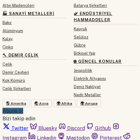
Altın Madencileri
Batarya Şirketleri
🏭 SANAYI METALLERI
🌿 ENDÜSTRIYEL
HAMMADDELER
Bakır
Kauçuk
Alüminyum
Selüloz
Kalay
Gübre
Çinko
Bitkisel Yağ
🔨 DEMIR ÇELIK
🌐 GÜNCEL KONULAR
Çelik
Jeopolitik
Demir Cevheri
Elektrik Altyapısı
Kok Kömürü
Deniz Nakliyat
Çelik Şirketleri
Nadir Metaller
🌎 Amerika
🌏 Asya
🌍 Afrika
🌍 Avrupa
Abone ol
Bizi takip edin
Twitter
Bluesky
Discord
Github
Instagram
Linkedin
Mastodon
Pinterest