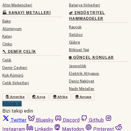
Altın Madencileri
Batarya Şirketleri
🏭 SANAYI METALLERI
🌿 ENDÜSTRIYEL
HAMMADDELER
Bakır
Kauçuk
Alüminyum
Selüloz
Kalay
Gübre
Çinko
Bitkisel Yağ
🔨 DEMIR ÇELIK
🌐 GÜNCEL KONULAR
Çelik
Jeopolitik
Demir Cevheri
Elektrik Altyapısı
Kok Kömürü
Deniz Nakliyat
Çelik Şirketleri
Nadir Metaller
🌎 Amerika
🌏 Asya
🌍 Afrika
🌍 Avrupa
Abone ol
Bizi takip edin
Twitter
Bluesky
Discord
Github
Instagram
Linkedin
Mastodon
Pinterest