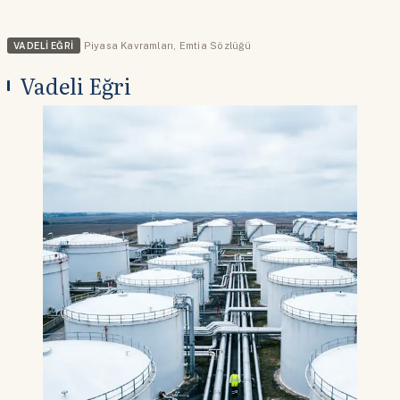
VADELI EĞRI
Piyasa Kavramları
,
Emtia Sözlüğü
Vadeli Eğri