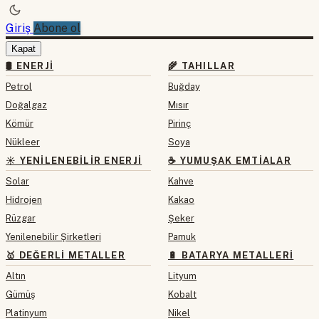
Giriş
Abone ol
Kapat
🛢 ENERJI
🌾 TAHILLAR
Petrol
Buğday
Doğalgaz
Mısır
Kömür
Pirinç
Nükleer
Soya
☀️ YENILENEBILIR ENERJI
☕ YUMUŞAK EMTIALAR
Solar
Kahve
Hidrojen
Kakao
Rüzgar
Şeker
Yenilenebilir Şirketleri
Pamuk
🥇 DEĞERLI METALLER
🔋 BATARYA METALLERI
Altın
Lityum
Gümüş
Kobalt
Platinyum
Nikel