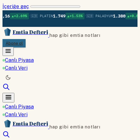
İçeriğe geç
•
•
•
1.749
1.380
69%
🇬🇧 PLATIN
▲+1.53%
🇬🇧 PALADYUM
▲+0.80%
🇬🇧 BA
Emtia Defteri
hap gibi emtia notları
Abone ol
Canlı Piyasa
Canlı Veri
Canlı Piyasa
Canlı Veri
Emtia Defteri
hap gibi emtia notları