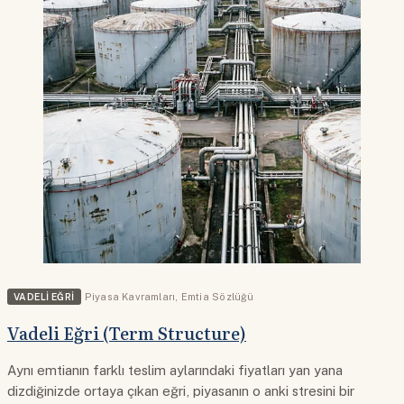
VADELI EĞRI
Piyasa Kavramları
,
Emtia Sözlüğü
Vadeli Eğri (Term Structure)
Aynı emtianın farklı teslim aylarındaki fiyatları yan yana
dizdiğinizde ortaya çıkan eğri, piyasanın o anki stresini bir