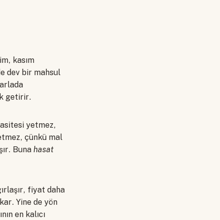
kim, kasım
de dev bir mahsul
tarlada
 getirir.
apasitesi yetmez,
e etmez, çünkü mal
aşır. Buna
hasat
ırlaşır, fiyat daha
kar. Yine de yön
nın en kalıcı