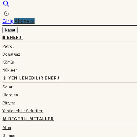
Giriş
Abone ol
Kapat
🛢 ENERJI
Petrol
Doğalgaz
Kömür
Nükleer
☀️ YENILENEBILIR ENERJI
Solar
Hidrojen
Rüzgar
Yenilenebilir Şirketleri
🥇 DEĞERLI METALLER
Altın
Gümüş