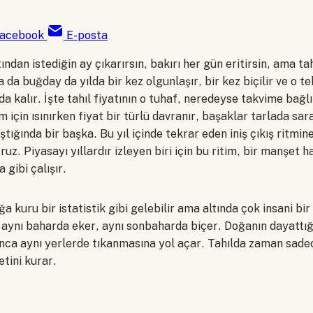
acebook
E-posta
ından istediğin ay çıkarırsın, bakırı her gün eritirsin, ama tah
a da buğday da yılda bir kez olgunlaşır, bir kez biçilir ve o t
a kalır. İşte tahıl fiyatının o tuhaf, neredeyse takvime bağl
 için ısınırken fiyat bir türlü davranır, başaklar tarlada s
tığında bir başka. Bu yıl içinde tekrar eden iniş çıkış ritmine
ruz. Piyasayı yıllardır izleyen biri için bu ritim, bir manşet
 gibi çalışır.
a kuru bir istatistik gibi gelebilir ama altında çok insani bi
 aynı baharda eker, aynı sonbaharda biçer. Doğanın dayattığı
unca aynı yerlerde tıkanmasına yol açar. Tahılda zaman sade
etini kurar.