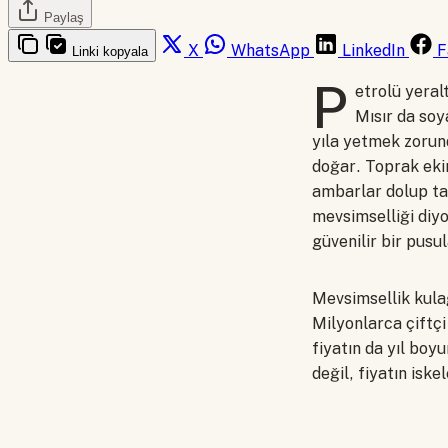
Paylaş
X
WhatsApp
LinkedIn
F
Linki kopyala
P
etrolü yeralt
Mısır da soy
yıla yetmek zorund
doğar. Toprak ekim
ambarlar dolup taş
mevsimselliği diyo
güvenilir bir pusula
Mevsimsellik kulağ
Milyonlarca çiftçi
fiyatın da yıl boy
değil, fiyatın iskel