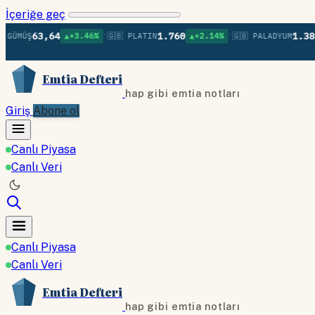
İçeriğe geç
•
•
63,64
1.760
1.381
ÜŞ
▲+3.46%
🇬🇧 PLATIN
▲+2.14%
🇬🇧 PALADYUM
▲+0
Emtia Defteri
hap gibi emtia notları
Giriş
Abone ol
Canlı Piyasa
Canlı Veri
Canlı Piyasa
Canlı Veri
Emtia Defteri
hap gibi emtia notları