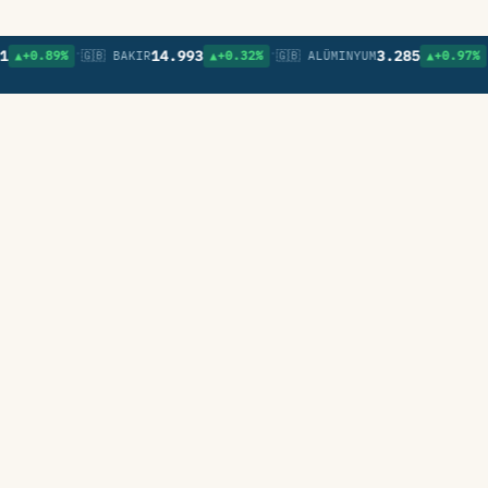
•
•
•
14.993
3.285
.89%
🇬🇧 BAKIR
▲+0.32%
🇬🇧 ALÜMINYUM
▲+0.97%
🇬🇧 