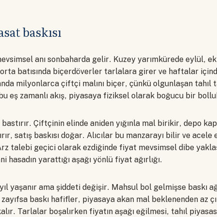
sat baskısı
 mevsimsel anı sonbaharda gelir. Kuzey yarımkürede eylül, e
orta batısında biçerdöverler tarlalara girer ve haftalar için
 anda milyonlarca çiftçi malını biçer, çünkü olgunlaşan tahıl 
u eş zamanlı akış, piyasaya fiziksel olarak boğucu bir bolluk
 bastırır. Çiftçinin elinde aniden yığınla mal birikir, depo k
tırır, satış baskısı doğar. Alıcılar bu manzarayı bilir ve acel
rz talebi geçici olarak ezdiğinde fiyat mevsimsel dibe yakl
ni hasadın yarattığı aşağı yönlü fiyat ağırlığı.
yıl yaşanır ama şiddeti değişir. Mahsul bol gelmişse baskı ağ
 zayıfsa baskı hafifler, piyasaya akan mal beklenenden az çı
lır. Tarlalar boşalırken fiyatın aşağı eğilmesi, tahıl piyasası