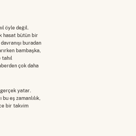
ıl öyle değil.
ek hasat bütün bir
ı davranışı buradan
ararırken bambaşka,
 tahıl
 haberden çok daha
r gerçek yatar.
 bu eş zamanlılık,
ce bir takvim