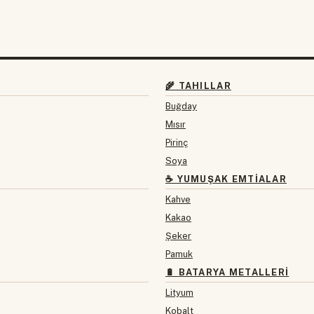
🌾 TAHILLAR
Buğday
Mısır
Pirinç
Soya
☕ YUMUŞAK EMTIALAR
Kahve
Kakao
Şeker
Pamuk
🔋 BATARYA METALLERI
Lityum
Kobalt