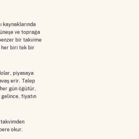
tı kaynaklarında
 güneşe ve toprağa
 benzer bir takvime
her biri tek bir
dolar, piyasaya
avaş erir. Talep
 her gün öğütür,
 gelince, fiyatın
p takvimden
zbere okur.