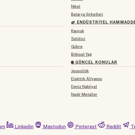
Nikel
Batarya Şirketleri
🌿 ENDÜSTRIYEL HAMMADD
Kauçuk
Selüloz
Gübre
Bitkisel Yağ
🌐 GÜNCEL KONULAR
Jeopolitik
Elektrik Altyapısı
Deniz Nakliyat
Nadir Metaller
am
Linkedin
Mastodon
Pinterest
Reddit
T