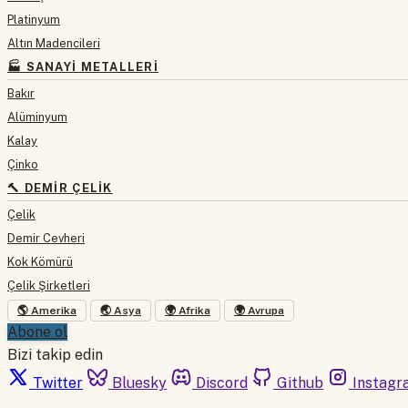
Platinyum
Altın Madencileri
🏭 SANAYI METALLERI
Bakır
Alüminyum
Kalay
Çinko
🔨 DEMIR ÇELIK
Çelik
Demir Cevheri
Kok Kömürü
Çelik Şirketleri
🌎 Amerika
🌏 Asya
🌍 Afrika
🌍 Avrupa
Abone ol
Bizi takip edin
Twitter
Bluesky
Discord
Github
Instagr