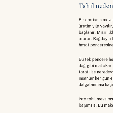
Tahıl neden
Bir emtianın mevs
üretim yıla yayılı
bağlanır. Mısır il
oturur. Buğdayın kı
hasat penceresine 
Bu tek pencere her
dağ gibi mal akar.
tarafı ise neredey
insanlar her gün e
dalgalanması kaçı
İşte tahıl mevsims
bağımsız. Bu makas