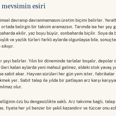
 mevsimin esiri
imsel davranıp davranmamasını üretim biçimi belirler. Yeral
r, ortada belirgin bir takvim aramazsın. Tarımda ise her şey
kbaharda ekilir, yaz boyu büyür, sonbaharda biçilir. Soya da
şlık ve yazlık türleri farklı aylarda olgunlaşsa bile, sonuçta 
sıkışır.
 şeyi belirler. Yılın bir döneminde tarlalar boşalır, depolar 
 Geri kalan aylarda yeni mahsul gelmez, eldeki stok yavaş y
se sabit akar. Hayvan sürüleri her gün yem ister, fabrikalar
kmek yer. Sabit talep ile yılda bir patlayan arz karşı karşıya
nılmaz olur.
elliğinin özü bu dengesizlikte saklı. Arz takvime bağlı, tale
, fiyata her yıl benzer bir şekil kazandırır ve tüccar onu e