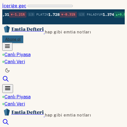
İçeriğe geç
•
•
•
1.728
1.374
21%
🇬🇧 PLATIN
▼-0.31%
🇬🇧 PALADYUM
▲+0.86%
🇬🇧 BA
Emtia Defteri
hap gibi emtia notları
Abone ol
Canlı Piyasa
Canlı Veri
Canlı Piyasa
Canlı Veri
Emtia Defteri
hap gibi emtia notları