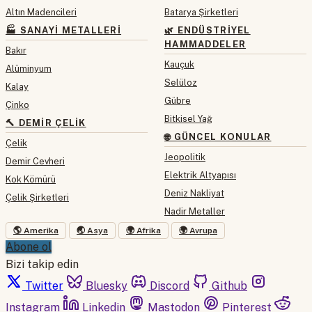
Altın Madencileri
Batarya Şirketleri
🏭 SANAYI METALLERI
🌿 ENDÜSTRIYEL
HAMMADDELER
Bakır
Kauçuk
Alüminyum
Selüloz
Kalay
Gübre
Çinko
Bitkisel Yağ
🔨 DEMIR ÇELIK
🌐 GÜNCEL KONULAR
Çelik
Jeopolitik
Demir Cevheri
Elektrik Altyapısı
Kok Kömürü
Deniz Nakliyat
Çelik Şirketleri
Nadir Metaller
🌎 Amerika
🌏 Asya
🌍 Afrika
🌍 Avrupa
Abone ol
Bizi takip edin
Twitter
Bluesky
Discord
Github
Instagram
Linkedin
Mastodon
Pinterest