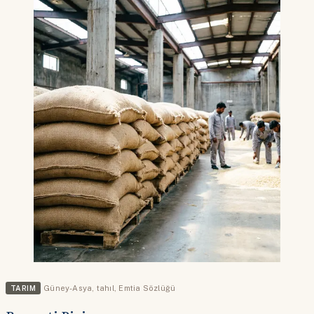
TARIM
Güney-Asya
,
tahıl
,
Emtia Sözlüğü