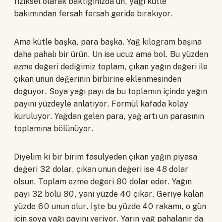
fiziksel olarak baktığınızda un, yağı kütle
bakımından fersah fersah geride bırakıyor.
Ama kütle başka, para başka. Yağ kilogram başına
daha pahalı bir ürün. Un ise ucuz ama bol. Bu yüzden
ezme
değeri dediğimiz toplam, çıkan yağın değeri ile
çıkan unun değerinin birbirine eklenmesinden
doğuyor. Soya yağı payı da bu toplamın içinde yağın
payını yüzdeyle anlatıyor. Formül kafada kolay
kuruluyor. Yağdan gelen para, yağ artı un parasının
toplamına bölünüyor.
Diyelim ki bir birim fasulyeden çıkan yağın piyasa
değeri 32 dolar, çıkan unun değeri ise 48 dolar
olsun. Toplam ezme değeri 80 dolar eder. Yağın
payı 32 bölü 80, yani yüzde 40 çıkar. Geriye kalan
yüzde 60 unun olur. İşte bu yüzde 40 rakamı, o gün
için soya yağı payını veriyor. Yarın yağ pahalanır da