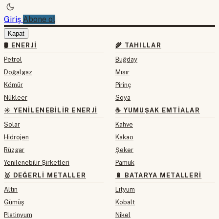
Giriş
Abone ol
Kapat
🛢 ENERJI
🌾 TAHILLAR
Petrol
Buğday
Doğalgaz
Mısır
Kömür
Pirinç
Nükleer
Soya
☀️ YENILENEBILIR ENERJI
☕ YUMUŞAK EMTIALAR
Solar
Kahve
Hidrojen
Kakao
Rüzgar
Şeker
Yenilenebilir Şirketleri
Pamuk
🥇 DEĞERLI METALLER
🔋 BATARYA METALLERI
Altın
Lityum
Gümüş
Kobalt
Platinyum
Nikel