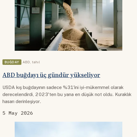
BUĞDAY
ABD
,
tahıl
ABD buğdayı üç gündür yükseliyor
USDA kış buğdayının sadece %31'ini iyi-mükemmel olarak
derecelendirdi, 2023'ten bu yana en düşük not oldu. Kuraklık
hasarı derinleşiyor.
5 May 2026