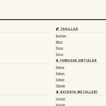
🌾 TAHILLAR
Buğday
Mısır
Pirinç
Soya
☕ YUMUŞAK EMTIALAR
Kahve
Kakao
Şeker
Pamuk
🔋 BATARYA METALLERI
Lityum
Kobalt