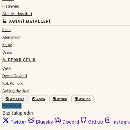
Platinyum
Altın Madencileri
🏭 SANAYI METALLERI
Bakır
Alüminyum
Kalay
Çinko
🔨 DEMIR ÇELIK
Çelik
Demir Cevheri
Kok Kömürü
Çelik Şirketleri
🌎 Amerika
🌏 Asya
🌍 Afrika
🌍 Avrupa
Abone ol
Bizi takip edin
Twitter
Bluesky
Discord
Github
Instagr