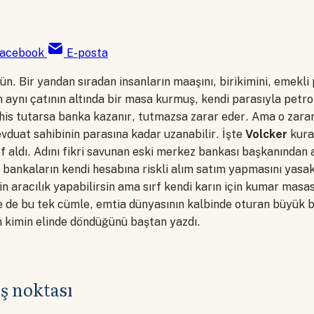
acebook
E-posta
ün. Bir yandan sıradan insanların maaşını, birikimini, emekli 
aynı çatının altında bir masa kurmuş, kendi parasıyla petro
his tutarsa banka kazanır, tutmazsa zarar eder. Ama o zarar
vduat sahibinin parasına kadar uzanabilir. İşte
Volcker
kura
f aldı. Adını fikri savunan eski merkez bankası başkanından 
bankaların kendi hesabına riskli alım satım yapmasını yasak
çin aracılık yapabilirsin ama sırf kendi karın için kumar mas
e de bu tek cümle, emtia dünyasının kalbinde oturan büyük 
n kimin elinde döndüğünü baştan yazdı.
ış noktası