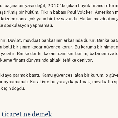
ndi başına bir yasa değil, 2010'da çıkan büyük finans refor
leştirilmiş bir hüküm. Fikrin babası Paul Volcker, Amerikan
 krizden sonra çok yalın bir tez savundu. Halkın mevduatını
yla spekülasyon yapmamalı.
nır. Devlet, mevduat bankasının arkasında durur. Banka bat
nı belli bir sınıra kadar güvence korur. Bu koruma bir nime
ik yaratır. Banka der ki, kazanırsam kar benim, batarsam za
kleme finans dünyasında ahlaki tehlike deniyor.
ktaya parmak bastı. Kamu güvencesi alan bir kurum, o güve
r oynamamalı. Kural işte bu yarayı kapatmak, mevduatla s
k için doğdu.
 ticaret ne demek