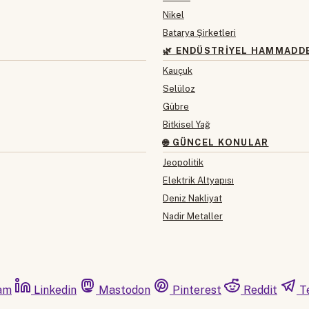
Nikel
Batarya Şirketleri
🌿 ENDÜSTRIYEL HAMMADD
Kauçuk
Selüloz
Gübre
Bitkisel Yağ
🌐 GÜNCEL KONULAR
Jeopolitik
Elektrik Altyapısı
Deniz Nakliyat
Nadir Metaller
am
Linkedin
Mastodon
Pinterest
Reddit
T