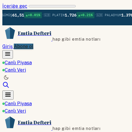
İçeriğe geç
•
•
61,51
1.726
1.370
Ş
▲+0.01%
🇬🇧 PLATIN
▲+0.21%
🇬🇧 PALADYUM
▲+0.
Emtia Defteri
hap gibi emtia notları
Giriş
Abone ol
Canlı Piyasa
Canlı Veri
Canlı Piyasa
Canlı Veri
Emtia Defteri
hap gibi emtia notları