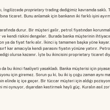
ı, İngilizcede
proprietary
trading dediğimiz kavramda saklı. 
abına ticaret. Bunu anlamak için bankanın iki farklı işini ayır
k tarafında durur. Bir müşteri gelir, petrol fiyatından korunm
 ve kendi riskini dengeler. Burada banka müşterinin ihtiyacı
n ya da fiyat farkı alır. İkinci iş tamamen başka yöne kayar
ırf kar amacıyla kendi parasını fiyatın yönüne yatırır. Petro
ediği olursa kazanır. İşte bu ikincisini proprietary ticaret di
 da bu ikinci faaliyeti yasakladı. Banka müşterisi için piyasa
syonu için giremez. Sorun şu ki, bu iki iş çoğu zaman aynı m
nin elinde iç içe geçer. Bir tüccar müşteri için aldığı pozisyo
i mi oynuyor, dışarıdan kestirmek hayli güç. Kuralın asıl zo