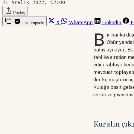
21 Aralık 2022, 12:00
Paylaş
X
WhatsApp
LinkedIn
F
Linki kopyala
B
ir banka düş
Öbür yandan 
bahis oynuyor. Ba
tehlike sıradan me
edici tabloyu hede
mevduat toplayan 
der ki, müşterin i
Kulağa basit gels
sarstı ve piyasanı
Kuralın çık