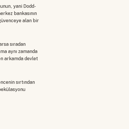
munun, yani Dodd-
 merkez bankasının
 güvenceye alan bir
arsa sıradan
t ama aynı zamanda
ten arkamda devlet
ncenin sırtından
pekülasyonu