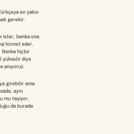
Türkçeye en yakın
mak gerekir.
ak ister, banka ona
na hizmet eder,
. Banka hiçbir
l yükselir diye
ye anıyoruz.
ya girebilir ama
asada, aynı
nu mu taşıyor,
rluğu da burada