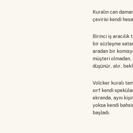
Kuralın can damar
çevirisi kendi hes
Birinci iş aracılı
bir sözleşme satar
aradan bir komisyo
müşteri olmadan, s
düşünür, alır, bekl
Volcker kuralı tam
sırf kendi speküla
ekranda, aynı kişi
yoksa kendi bahsin
başladı.