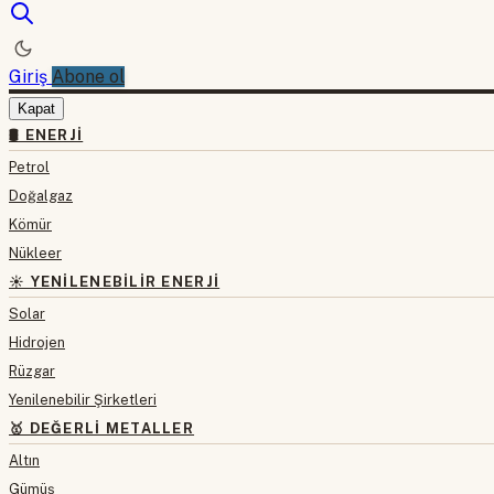
Giriş
Abone ol
Kapat
🛢 ENERJI
Petrol
Doğalgaz
Kömür
Nükleer
☀️ YENILENEBILIR ENERJI
Solar
Hidrojen
Rüzgar
Yenilenebilir Şirketleri
🥇 DEĞERLI METALLER
Altın
Gümüş