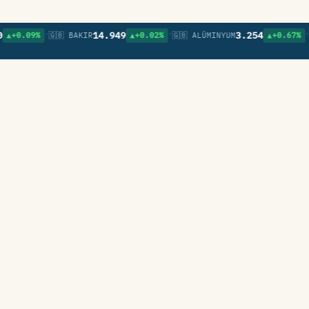
•
•
•
14.949
3.254
09%
🇬🇧 BAKIR
▲+0.02%
🇬🇧 ALÜMINYUM
▲+0.67%
🇬🇧 N