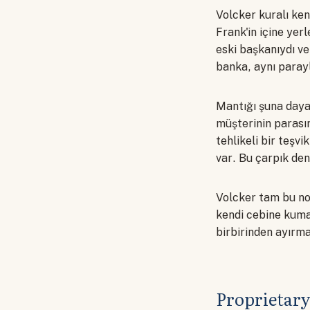
Volcker kuralı ke
Frank'in içine yer
eski başkanıydı ve
banka, aynı para
Mantığı şuna daya
müşterinin parası
tehlikeli bir teşv
var. Bu çarpık den
Volcker tam bu no
kendi cebine kuma
birbirinden ayırma
Proprietary