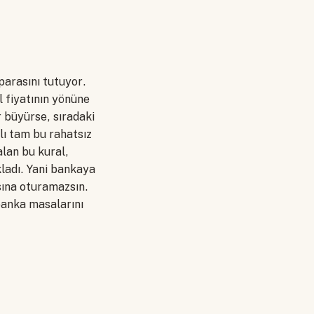
parasını tutuyor.
l fiyatının yönüne
 büyürse, sıradaki
lı tam bu rahatsız
alan bu kural,
ladı. Yani bankaya
asına oturamazsın.
banka masalarını