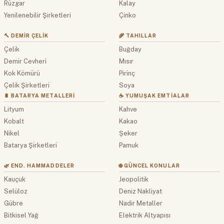
Rüzgar
Kalay
Yenilenebilir Şirketleri
Çinko
🔨 DEMIR ÇELIK
🌾 TAHILLAR
Çelik
Buğday
Demir Cevheri
Mısır
Kok Kömürü
Pirinç
Çelik Şirketleri
Soya
🔋 BATARYA METALLERI
☕ YUMUŞAK EMTIALAR
Lityum
Kahve
Kobalt
Kakao
Nikel
Şeker
Batarya Şirketleri
Pamuk
🌿 END. HAMMADDELER
🌐 GÜNCEL KONULAR
Kauçuk
Jeopolitik
Selüloz
Deniz Nakliyat
Gübre
Nadir Metaller
Bitkisel Yağ
Elektrik Altyapısı