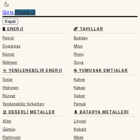
Giriş
Abone ol
Kapat
🛢 ENERJI
🌾 TAHILLAR
Petrol
Buğday
Doğalgaz
Mısır
Kömür
Pirinç
Nükleer
Soya
☀️ YENILENEBILIR ENERJI
☕ YUMUŞAK EMTIALAR
Solar
Kahve
Hidrojen
Kakao
Rüzgar
Şeker
Yenilenebilir Şirketleri
Pamuk
🥇 DEĞERLI METALLER
🔋 BATARYA METALLERI
Altın
Lityum
Gümüş
Kobalt
Platinyum
Nikel