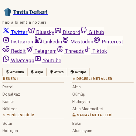
Emtia Defteri
hap gibi emtia notları
Twitter
Bluesky
Discord
Github
Instagram
Linkedin
Mastodon
Pinterest
Reddit
Telegram
Threads
Tiktok
Whatsapp
Youtube
🌎 Amerika
🌏 Asya
🌍 Afrika
🌍 Avrupa
🛢 ENERJI
🥇 DEĞERLI METALLER
Petrol
Altın
Doğalgaz
Gümüş
Kömür
Platinyum
Nükleer
Altın Madencileri
☀️ YENILENEBILIR
🏭 SANAYI METALLERI
Solar
Bakır
Hidrojen
Alüminyum