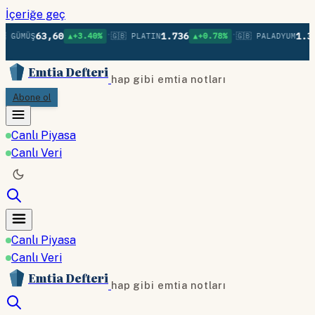
İçeriğe geç
•
•
63,60
1.736
1.37
 GÜMÜŞ
▲+3.40%
🇬🇧 PLATIN
▲+0.78%
🇬🇧 PALADYUM
Emtia Defteri
hap gibi emtia notları
Abone ol
Canlı Piyasa
Canlı Veri
Canlı Piyasa
Canlı Veri
Emtia Defteri
hap gibi emtia notları