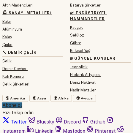
Altın Madencileri
Batarya Şirketleri
🏭 SANAYI METALLERI
🌿 ENDÜSTRIYEL
HAMMADDELER
Bakır
Kauçuk
Alüminyum
Selüloz
Kalay
Gübre
Çinko
Bitkisel Yağ
🔨 DEMIR ÇELIK
🌐 GÜNCEL KONULAR
Çelik
Jeopolitik
Demir Cevheri
Elektrik Altyapısı
Kok Kömürü
Deniz Nakliyat
Çelik Şirketleri
Nadir Metaller
🌎 Amerika
🌏 Asya
🌍 Afrika
🌍 Avrupa
Abone ol
Bizi takip edin
Twitter
Bluesky
Discord
Github
Instagram
Linkedin
Mastodon
Pinterest