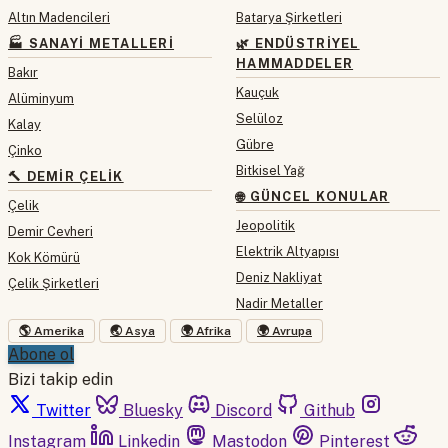
Altın Madencileri
Batarya Şirketleri
🏭 SANAYI METALLERI
🌿 ENDÜSTRIYEL
HAMMADDELER
Bakır
Kauçuk
Alüminyum
Selüloz
Kalay
Gübre
Çinko
Bitkisel Yağ
🔨 DEMIR ÇELIK
🌐 GÜNCEL KONULAR
Çelik
Jeopolitik
Demir Cevheri
Elektrik Altyapısı
Kok Kömürü
Deniz Nakliyat
Çelik Şirketleri
Nadir Metaller
🌎 Amerika
🌏 Asya
🌍 Afrika
🌍 Avrupa
Abone ol
Bizi takip edin
Twitter
Bluesky
Discord
Github
Instagram
Linkedin
Mastodon
Pinterest