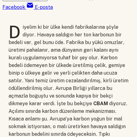
Facebook
E-posta
D
iyelim ki bir ülke kendi fabrikalarına şöyle
diyor. Havaya saldığın her ton karbonun bir
bedeli var, gel bunu öde. Fabrika bu yükü omuzlar,
üretimi pahalanır, ama dünyanın geri kalanı aynı
kuralı uygulamıyorsa tuhaf bir şey olur. Karbon
bedeli ödemeyen bir ülkede üretilmiş çelik, gemiye
binip o ülkeye gelir ve yerli çelikten daha ucuza
satılır. Yani temiz üretim cezalandırılmış, kirli üretim
ödüllendirilmiş olur. Avrupa Birliği yıllarca bu
açmazla boğuştu ve sonunda kapıya bir bekçi
dikmeye karar verdi. İşte bu bekçiye
CBAM
diyoruz.
Açılımı sınırda karbon düzenleme mekanizması.
Kısaca anlamı şu. Avrupa'ya karbon yoğun bir mal
sokmak istiyorsan, o malı üretirken havaya saldığın
karbonun bedelini sınırda ödeyeceksin. Tıpkı