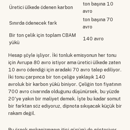
ton başına 10
Üretici ülkede ödenen karbon
avro
ton başına 70
Sınırda ödenecek fark
avro
Bir ton çelik için toplam CBAM
140 avro
yükü
Hesap şöyle işliyor. İki tonluk emisyonun her tonu
için Avrupa 80 avro istiyor ama üretici ülkede zaten
10 avro ödendiği için aradaki 70 avro talep ediliyor.
İki tonu çarpınca bir ton çeliğe yaklaşık 140
avroluk bir karbon yükü biniyor. Çeliğin ton fiyatının
700 avro civarında olduğunu düşünürsek, bu yüzde
20'ye yakın bir maliyet demek. İşte bu kadar somut
bir farktan söz ediyoruz, dipnota sıkışacak küçük bir
rakam değil.
Bu örnek mekanizmanın itici gücünü de gösteriyor.