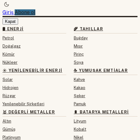
Giriş
Abone ol
Kapat
🛢 ENERJI
🌾 TAHILLAR
Petrol
Buğday
Doğalgaz
Mısır
Kömür
Pirinç
Nükleer
Soya
☀️ YENILENEBILIR ENERJI
☕ YUMUŞAK EMTIALAR
Solar
Kahve
Hidrojen
Kakao
Rüzgar
Şeker
Yenilenebilir Şirketleri
Pamuk
🥇 DEĞERLI METALLER
🔋 BATARYA METALLERI
Altın
Lityum
Gümüş
Kobalt
Platinyum
Nikel