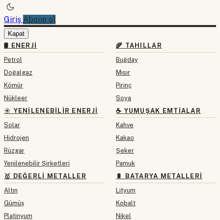
Giriş
Abone ol
Kapat
🛢 ENERJI
🌾 TAHILLAR
Petrol
Buğday
Doğalgaz
Mısır
Kömür
Pirinç
Nükleer
Soya
☀️ YENILENEBILIR ENERJI
☕ YUMUŞAK EMTIALAR
Solar
Kahve
Hidrojen
Kakao
Rüzgar
Şeker
Yenilenebilir Şirketleri
Pamuk
🥇 DEĞERLI METALLER
🔋 BATARYA METALLERI
Altın
Lityum
Gümüş
Kobalt
Platinyum
Nikel