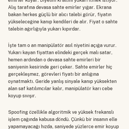
emirler koyar. Diyelim ki altını yukarı itmek istiyor.
Alış tarafına devasa sahte emirler yığar. Ekrana
bakan herkes güçlü bir alıcı talebi görür, fiyatın
yükseleceğine kanıp kendileri de alır. Fiyat o sahte
talebin ağırlığıyla yukarı kıpırdar.
İşte tam o an manipülatör asıl niyetini açığa vurur.
Yukarı kayan fiyattan elindeki gerçek malı satar,
hemen ardından o devasa sahte emirleri bir
saniyenin kesirinde geri çeker. Sahte emirler hiç
gerçekleşmez, görevleri fiyatı bir anlığına
oynatmaktı. Geride yanlış sinyale kanıp yüksekten
alan saf katılımcılar kalır, manipülatör karı cebe
koyup sıvışır.
Spoofing özellikle algoritmik ve yüksek frekanslı
işlem çağında kabusa döndü. Çünkü bir insanın elle
yapamayacağı hızda, saniyede yüzlerce emir koyup