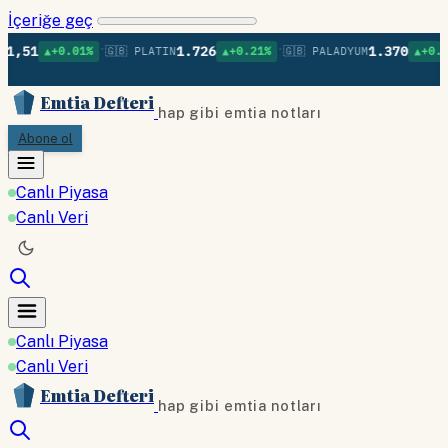
İçeriğe geç
•
•
•
1.726
1.370
0.01%
🇬🇧 PLATIN
▲+0.21%
🇬🇧 PALADYUM
▲+0.09%
🇬🇧 
Emtia Defteri
hap gibi emtia notları
Abone ol
Canlı Piyasa
Canlı Veri
Canlı Piyasa
Canlı Veri
Emtia Defteri
hap gibi emtia notları