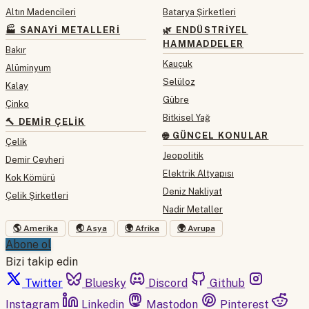
Altın Madencileri
Batarya Şirketleri
🏭 SANAYI METALLERI
🌿 ENDÜSTRIYEL
HAMMADDELER
Bakır
Kauçuk
Alüminyum
Selüloz
Kalay
Gübre
Çinko
Bitkisel Yağ
🔨 DEMIR ÇELIK
🌐 GÜNCEL KONULAR
Çelik
Jeopolitik
Demir Cevheri
Elektrik Altyapısı
Kok Kömürü
Deniz Nakliyat
Çelik Şirketleri
Nadir Metaller
🌎 Amerika
🌏 Asya
🌍 Afrika
🌍 Avrupa
Abone ol
Bizi takip edin
Twitter
Bluesky
Discord
Github
Instagram
Linkedin
Mastodon
Pinterest