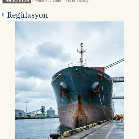
REGÜLASYON
Piyasa Kavramları
,
Emtia Sözlüğü
Regülasyon