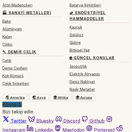
Altın Madencileri
Batarya Şirketleri
🏭 SANAYI METALLERI
🌿 ENDÜSTRIYEL
HAMMADDELER
Bakır
Kauçuk
Alüminyum
Selüloz
Kalay
Gübre
Çinko
Bitkisel Yağ
🔨 DEMIR ÇELIK
🌐 GÜNCEL KONULAR
Çelik
Jeopolitik
Demir Cevheri
Elektrik Altyapısı
Kok Kömürü
Deniz Nakliyat
Çelik Şirketleri
Nadir Metaller
🌎 Amerika
🌏 Asya
🌍 Afrika
🌍 Avrupa
Abone ol
Bizi takip edin
Twitter
Bluesky
Discord
Github
Instagram
Linkedin
Mastodon
Pinterest