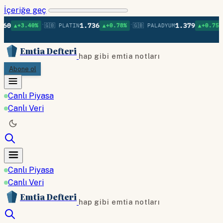
İçeriğe geç
•
•
•
1.736
1.379
40%
🇬🇧 PLATIN
▲+0.78%
🇬🇧 PALADYUM
▲+0.75%
🇬🇧 BA
Emtia Defteri
hap gibi emtia notları
Abone ol
Canlı Piyasa
Canlı Veri
Canlı Piyasa
Canlı Veri
Emtia Defteri
hap gibi emtia notları