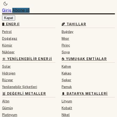
Giriş
Abone ol
Kapat
🛢 ENERJI
🌾 TAHILLAR
Petrol
Buğday
Doğalgaz
Mısır
Kömür
Pirinç
Nükleer
Soya
☀️ YENILENEBILIR ENERJI
☕ YUMUŞAK EMTIALAR
Solar
Kahve
Hidrojen
Kakao
Rüzgar
Şeker
Yenilenebilir Şirketleri
Pamuk
🥇 DEĞERLI METALLER
🔋 BATARYA METALLERI
Altın
Lityum
Gümüş
Kobalt
Platinyum
Nikel