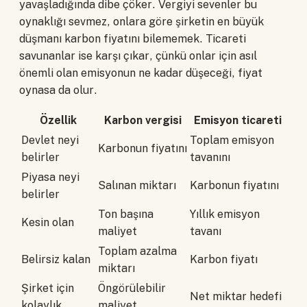
yavaşladığında dibe çöker. Vergiyi sevenler bu
oynaklığı sevmez, onlara göre şirketin en büyük
düşmanı karbon fiyatını bilememek. Ticareti
savunanlar ise karşı çıkar, çünkü onlar için asıl
önemli olan emisyonun ne kadar düşeceği, fiyat
oynasa da olur.
Özellik
Karbon vergisi
Emisyon ticareti
Devlet neyi
Toplam emisyon
Karbonun fiyatını
belirler
tavanını
Piyasa neyi
Salınan miktarı
Karbonun fiyatını
belirler
Ton başına
Yıllık emisyon
Kesin olan
maliyet
tavanı
Toplam azalma
Belirsiz kalan
Karbon fiyatı
miktarı
Şirket için
Öngörülebilir
Net miktar hedefi
kolaylık
maliyet