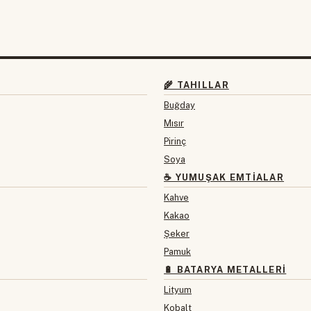
🌾 TAHILLAR
Buğday
Mısır
Pirinç
Soya
☕ YUMUŞAK EMTIALAR
Kahve
Kakao
Şeker
Pamuk
🔋 BATARYA METALLERI
Lityum
Kobalt