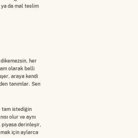
r ya da mal teslim
n dikemezsin, her
am olarak belli
düşer, araya kendi
ceden tanımlar. Sen
a tam istediğin
nısı olur ve aynı
n piyasa derinleşir,
lmak için aylarca