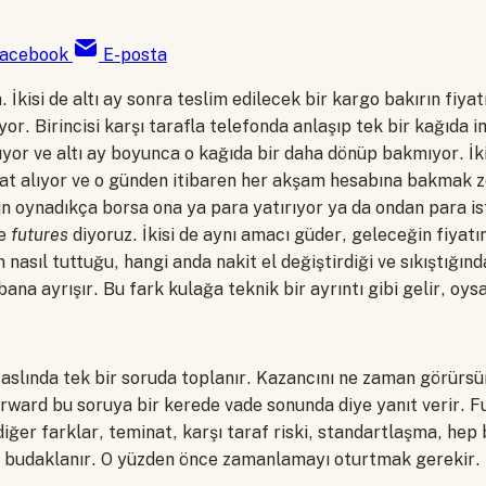
acebook
E-posta
. İkisi de altı ay sonra teslim edilecek bir kargo bakırın fiya
yor. Birincisi karşı tarafla telefonda anlaşıp tek bir kağıda i
zıyor ve altı ay boyunca o kağıda bir daha dönüp bakmıyor. İk
rat alıyor ve o günden itibaren her akşam hesabına bakmak z
n oynadıkça borsa ona ya para yatırıyor ya da ondan para ist
ne
futures
diyoruz. İkisi de aynı amacı güder, geleceğin fiyat
in nasıl tuttuğu, hangi anda nakit el değiştirdiği ve sıkıştığın
na ayrışır. Bu fark kulağa teknik bir ayrıntı gibi gelir, oysa 
gi aslında tek bir soruda toplanır. Kazancını ne zaman görürsü
rward bu soruya bir kerede vade sonunda diye yanıt verir. F
diğer farklar, teminat, karşı taraf riski, standartlaşma, h
p budaklanır. O yüzden önce zamanlamayı oturtmak gerekir.