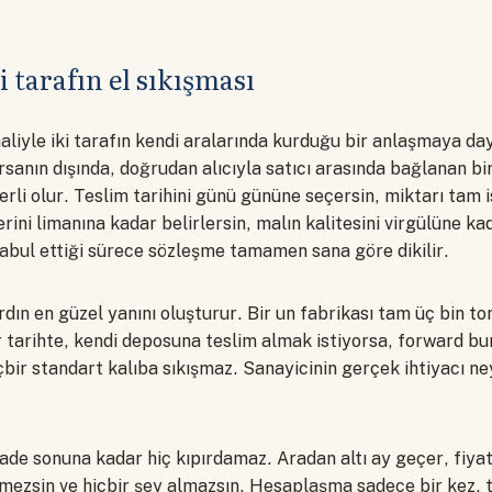
 tarafın el sıkışması
liyle iki tarafın kendi aralarında kurduğu bir anlaşmaya da
rsanın dışında, doğrudan alıcıyla satıcı arasında bağlanan bi
rli olur. Teslim tarihini günü gününe seçersin, miktarı tam 
erini limanına kadar belirlersin, malın kalitesini virgülüne ka
kabul ettiği sürece sözleşme tamamen sana göre dikilir.
dın en güzel yanını oluşturur. Bir un fabrikası tam üç bin ton 
ir tarihte, kendi deposuna teslim almak istiyorsa, forward b
çbir standart kalıba sıkışmaz. Sanayicinin gerçek ihtiyacı n
ade sonuna kadar hiç kıpırdamaz. Aradan altı ay geçer, fiyat
emezsin ve hiçbir şey almazsın. Hesaplaşma sadece bir kez,