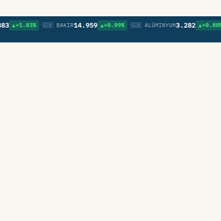
•
•
•
14.959
3.282
1.03%
🇬🇧 BAKIR
▲+0.09%
🇬🇧 ALÜMINYUM
▲+0.88%
🇬