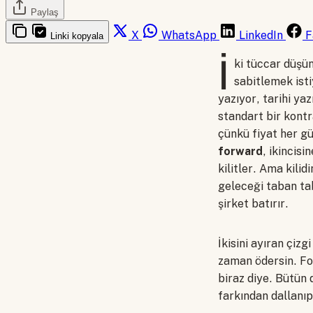
Paylaş
X
WhatsApp
LinkedIn
F
Linki kopyala
İ
ki tüccar düşün
sabitlemek isti
yazıyor, tarihi ya
standart bir kont
çünkü fiyat her gü
forward
, ikincisi
kilitler. Ama kilid
geleceği taban taba
şirket batırır.
İkisini ayıran çiz
zaman ödersin. Fo
biraz diye. Bütün 
farkından dallanı