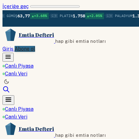
İçeriğe geç
•
•
63,77
1.758
1.383
MÜŞ
▲+3.68%
🇬🇧 PLATIN
▲+2.05%
🇬🇧 PALADYUM
▲+
Emtia Defteri
hap gibi emtia notları
Giriş
Abone ol
Canlı Piyasa
Canlı Veri
Canlı Piyasa
Canlı Veri
Emtia Defteri
hap gibi emtia notları