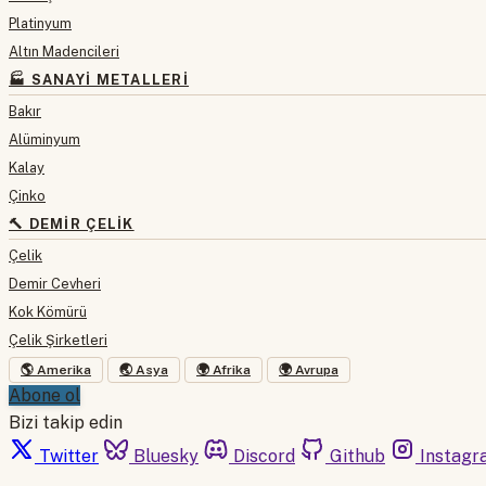
Platinyum
Altın Madencileri
🏭 SANAYI METALLERI
Bakır
Alüminyum
Kalay
Çinko
🔨 DEMIR ÇELIK
Çelik
Demir Cevheri
Kok Kömürü
Çelik Şirketleri
🌎 Amerika
🌏 Asya
🌍 Afrika
🌍 Avrupa
Abone ol
Bizi takip edin
Twitter
Bluesky
Discord
Github
Instagr