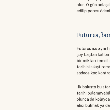
olur. O gün anlaşıl
edilip parası öden
Futures, bo
Futures ise aynı f
şey baştan kalıba 
bir miktarı temsil
tarihini sıkıştıra
sadece kaç kontrat
İlk bakışta bu sta
tarihi bulamayabil
olunca da kolayca a
alıcı bulmak ya da