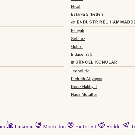
Nikel
Batarya Şirketleri
🌿 ENDÜSTRIYEL HAMMADD
Kauçuk
Selüloz
Gübre
Bitkisel Yağ
🌐 GÜNCEL KONULAR
Jeopolitik
Elektrik Altyapısı
Deniz Nakliyat
Nadir Metaller
am
Linkedin
Mastodon
Pinterest
Reddit
T