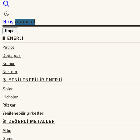
Giriş
Abone ol
Kapat
🛢 ENERJI
Petrol
Doğalgaz
Kömür
Nükleer
☀️ YENILENEBILIR ENERJI
Solar
Hidrojen
Rüzgar
Yenilenebilir Şirketleri
🥇 DEĞERLI METALLER
Altın
Gümüş