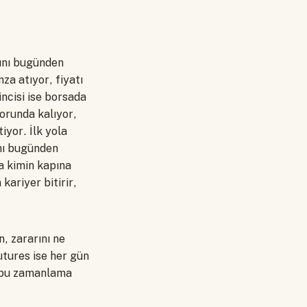
tını bugünden
mza atıyor, fiyatı
incisi ise borsada
orunda kalıyor,
iyor. İlk yola
ını bugünden
da kimin kapına
kariyer bitirir,
n, zararını ne
utures ise her gün
ep bu zamanlama