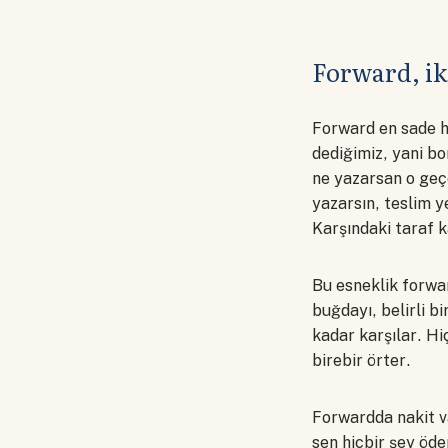
Forward, iki
Forward en sade ha
dediğimiz, yani bo
ne yazarsan o geçe
yazarsın, teslim y
Karşındaki taraf 
Bu esneklik forwar
buğdayı, belirli b
kadar karşılar. Hi
birebir örter.
Forwardda nakit v
sen hiçbir şey öd