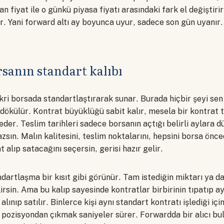
an fiyat ile o günkü piyasa fiyatı arasındaki fark el değiştiri
ir. Yani forward altı ay boyunca uyur, sadece son gün uyanır.
rsanın standart kalıbı
ikri borsada standartlaştırarak sunar. Burada hiçbir şeyi se
dökülür. Kontrat büyüklüğü sabit kalır, mesela bir kontrat t
 eder. Teslim tarihleri sadece borsanın açtığı belirli aylara 
mazsın. Malın kalitesini, teslim noktalarını, hepsini borsa ön
 alıp satacağını seçersin, gerisi hazır gelir.
ndartlaşma bir kısıt gibi görünür. Tam istediğin miktarı ya d
irsin. Ama bu kalıp sayesinde kontratlar birbirinin tıpatıp ay
lınıp satılır. Binlerce kişi aynı standart kontratı işlediği içi
 pozisyondan çıkmak saniyeler sürer. Forwardda bir alıcı bu