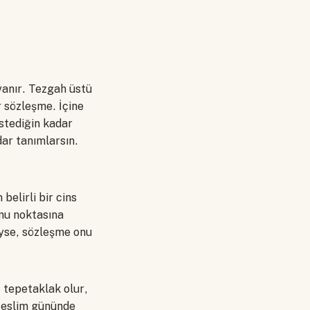
yanır. Tezgah üstü
r sözleşme. İçine
istediğin kadar
dar tanımlarsın.
belirli bir cins
unu noktasına
eyse, sözleşme onu
 tepetaklak olur,
 teslim gününde