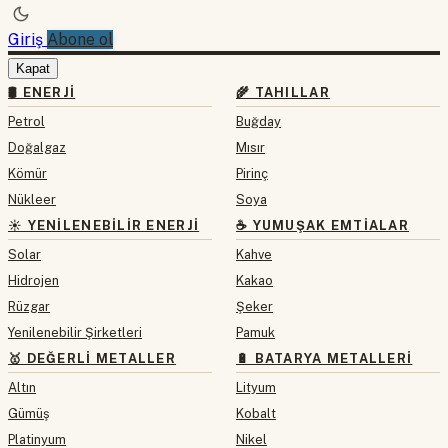
Giriş
Abone ol
Kapat
🛢 ENERJI
🌾 TAHILLAR
Petrol
Buğday
Doğalgaz
Mısır
Kömür
Pirinç
Nükleer
Soya
☀️ YENILENEBILIR ENERJI
☕ YUMUŞAK EMTIALAR
Solar
Kahve
Hidrojen
Kakao
Rüzgar
Şeker
Yenilenebilir Şirketleri
Pamuk
🥇 DEĞERLI METALLER
🔋 BATARYA METALLERI
Altın
Lityum
Gümüş
Kobalt
Platinyum
Nikel