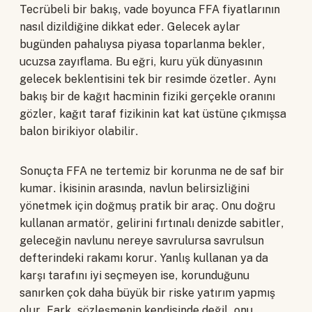
Tecrübeli bir bakış, vade boyunca FFA fiyatlarının
nasıl dizildiğine dikkat eder. Gelecek aylar
bugünden pahalıysa piyasa toparlanma bekler,
ucuzsa zayıflama. Bu eğri, kuru yük dünyasının
gelecek beklentisini tek bir resimde özetler. Aynı
bakış bir de kağıt hacminin fiziki gerçekle oranını
gözler, kağıt taraf fizikinin kat kat üstüne çıkmışsa
balon birikiyor olabilir.
Sonuçta FFA ne tertemiz bir korunma ne de saf bir
kumar. İkisinin arasında, navlun belirsizliğini
yönetmek için doğmuş pratik bir araç. Onu doğru
kullanan armatör, gelirini fırtınalı denizde sabitler,
geleceğin navlunu nereye savrulursa savrulsun
defterindeki rakamı korur. Yanlış kullanan ya da
karşı tarafını iyi seçmeyen ise, korunduğunu
sanırken çok daha büyük bir riske yatırım yapmış
olur. Fark, sözleşmenin kendisinde değil, onu