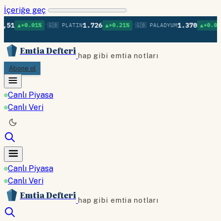
İçeriğe geç
•
•
•
1.726
1.370
0.01%
🇬🇧 PLATIN
▲+0.21%
🇬🇧 PALADYUM
▲+0.09%
🇬🇧 
Emtia Defteri
hap gibi emtia notları
Abone ol
Canlı Piyasa
Canlı Veri
Canlı Piyasa
Canlı Veri
Emtia Defteri
hap gibi emtia notları