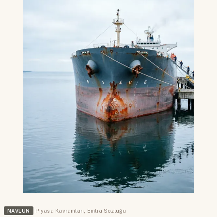
NAVLUN
Piyasa Kavramları
,
Emtia Sözlüğü