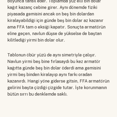
boyunca tahsil eder. Toplamda yüz elli bin dolar
kağıt kazanç cebine girer. Aynı dönemde fiziki
piyasada gemisini ancak on beş bin dolardan
kiralayabildiği için günde beş bin dolar az kazanır
ama FFA tam o eksiği kapatır. Sonuçta armatörün
eline geçen, navlun düşse de yükselse de baştan
kilitlediği yirmi bin dolar olur.
Tablonun öbür yüzü de aynı simetriyle çalışır.
Navlun yirmi beş bine fırlasaydı bu kez armatör
kağıtta günde beş bin dolar öderdi ama gemisini
yirmi beş binden kiralayıp aynı farkı oradan
kazanırdı. Hangi yöne giderse gitsin, FFA armatörün
gelirini başta çizdiği çizgide tutar. İşte korunmanın
bütün sırrı bu denklemde saklı.