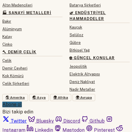
Altın Madencileri
Batarya Şirketleri
🏭 SANAYI METALLERI
🌿 ENDÜSTRIYEL
HAMMADDELER
Bakır
Kauçuk
Alüminyum
Selüloz
Kalay
Gübre
Çinko
Bitkisel Yağ
🔨 DEMIR ÇELIK
🌐 GÜNCEL KONULAR
Çelik
Jeopolitik
Demir Cevheri
Elektrik Altyapısı
Kok Kömürü
Deniz Nakliyat
Çelik Şirketleri
Nadir Metaller
🌎 Amerika
🌏 Asya
🌍 Afrika
🌍 Avrupa
Abone ol
Bizi takip edin
Twitter
Bluesky
Discord
Github
Instagram
Linkedin
Mastodon
Pinterest