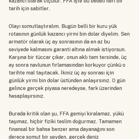
kazancı olarak ölçülür. FFA işte bu bedeli ileri bir
tarih için sabitler.
Olayı somutlaştıralım. Bugün belli bir kuru yük
rotasının günlük kazancı yirmi bin dolar diyelim. Sen
armatör olarak üç ay sonrasının da en az bu
seviyede kalmasını garanti altına almak istiyorsun.
Karşına bir tüccar çıkar, onun aklı tam tersinde, üç
ay sonra navlunun fırlamasından korkuyor çünkü o
tarihte mal taşıtacak. İkiniz üç ay sonrası için
günlük yirmi bin dolar üstünden anlaşırsınız. O gün
gelince gerçek piyasa neredeyse, fark üzerinden
hesaplaşırsınız.
Burada kritik olan şu, FFA gemiyi kiralamaz, yükü
taşımaz, hiçbir fiziki teslim doğurmaz. Tamamen
finansal bir bahse benzer ama dayanağını son
derece somut bir şeyden, gerçek deniz