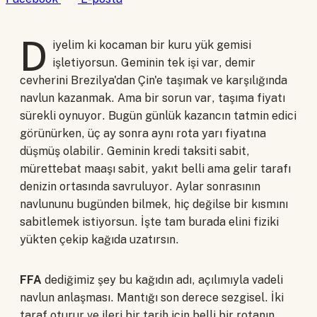
D
iyelim ki kocaman bir kuru yük gemisi
işletiyorsun. Geminin tek işi var, demir
cevherini Brezilya'dan Çin'e taşımak ve karşılığında
navlun kazanmak. Ama bir sorun var, taşıma fiyatı
sürekli oynuyor. Bugün günlük kazancın tatmin edici
görünürken, üç ay sonra aynı rota yarı fiyatına
düşmüş olabilir. Geminin kredi taksiti sabit,
mürettebat maaşı sabit, yakıt belli ama gelir tarafı
denizin ortasında savruluyor. Aylar sonrasının
navlununu bugünden bilmek, hiç değilse bir kısmını
sabitlemek istiyorsun. İşte tam burada elini fiziki
yükten çekip kağıda uzatırsın.
FFA
dediğimiz şey bu kağıdın adı, açılımıyla vadeli
navlun anlaşması. Mantığı son derece sezgisel. İki
taraf oturur ve ileri bir tarih için belli bir rotanın