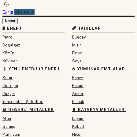
Giriş
Abone ol
Kapat
🛢 ENERJI
🌾 TAHILLAR
Petrol
Buğday
Doğalgaz
Mısır
Kömür
Pirinç
Nükleer
Soya
☀️ YENILENEBILIR ENERJI
☕ YUMUŞAK EMTIALAR
Solar
Kahve
Hidrojen
Kakao
Rüzgar
Şeker
Yenilenebilir Şirketleri
Pamuk
🥇 DEĞERLI METALLER
🔋 BATARYA METALLERI
Altın
Lityum
Gümüş
Kobalt
Platinyum
Nikel