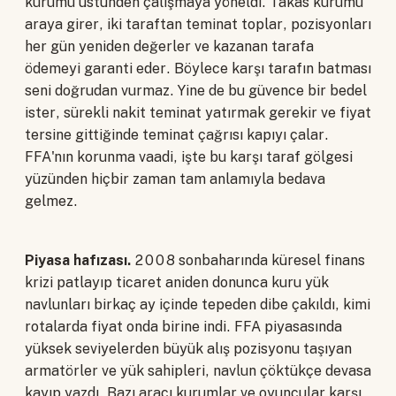
kurumu üstünden çalışmaya yöneldi. Takas kurumu
araya girer, iki taraftan teminat toplar, pozisyonları
her gün yeniden değerler ve kazanan tarafa
ödemeyi garanti eder. Böylece karşı tarafın batması
seni doğrudan vurmaz. Yine de bu güvence bir bedel
ister, sürekli nakit teminat yatırmak gerekir ve fiyat
tersine gittiğinde teminat çağrısı kapıyı çalar.
FFA'nın korunma vaadi, işte bu karşı taraf gölgesi
yüzünden hiçbir zaman tam anlamıyla bedava
gelmez.
Piyasa hafızası.
2008 sonbaharında küresel finans
krizi patlayıp ticaret aniden donunca kuru yük
navlunları birkaç ay içinde tepeden dibe çakıldı, kimi
rotalarda fiyat onda birine indi. FFA piyasasında
yüksek seviyelerden büyük alış pozisyonu taşıyan
armatörler ve yük sahipleri, navlun çöktükçe devasa
kayıp yazdı. Bazı aracı kurumlar ve oyuncular karşı