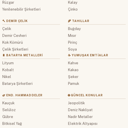
Rüzgar
Kalay
Yenilenebilir Şirketleri
Çinko
🔨 DEMIR ÇELIK
🌾 TAHILLAR
Çelik
Buğday
Demir Cevheri
Mısır
Kok Kömürü
Pirinç
Çelik Şirketleri
Soya
🔋 BATARYA METALLERI
☕ YUMUŞAK EMTIALAR
Lityum
Kahve
Kobalt
Kakao
Nikel
Şeker
Batarya Şirketleri
Pamuk
🌿 END. HAMMADDELER
🌐 GÜNCEL KONULAR
Kauçuk
Jeopolitik
Selüloz
Deniz Nakliyat
Gübre
Nadir Metaller
Bitkisel Yağ
Elektrik Altyapısı