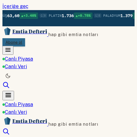
İçeriğe geç
•
•
63,60
1.736
1.379
ÜŞ
▲+3.40%
🇬🇧 PLATIN
▲+0.78%
🇬🇧 PALADYUM
▲+0
Emtia Defteri
hap gibi emtia notları
Abone ol
Canlı Piyasa
Canlı Veri
Canlı Piyasa
Canlı Veri
Emtia Defteri
hap gibi emtia notları