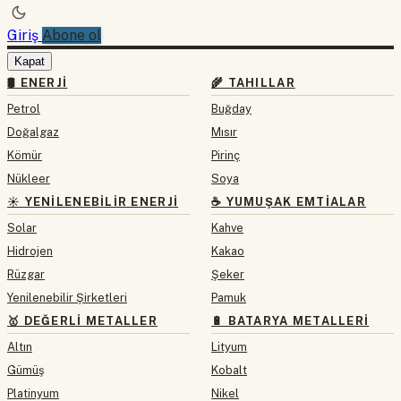
Giriş
Abone ol
Kapat
🛢 ENERJI
🌾 TAHILLAR
Petrol
Buğday
Doğalgaz
Mısır
Kömür
Pirinç
Nükleer
Soya
☀️ YENILENEBILIR ENERJI
☕ YUMUŞAK EMTIALAR
Solar
Kahve
Hidrojen
Kakao
Rüzgar
Şeker
Yenilenebilir Şirketleri
Pamuk
🥇 DEĞERLI METALLER
🔋 BATARYA METALLERI
Altın
Lityum
Gümüş
Kobalt
Platinyum
Nikel