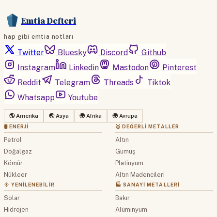
Emtia Defteri
hap gibi emtia notları
Twitter
Bluesky
Discord
Github
Instagram
Linkedin
Mastodon
Pinterest
Reddit
Telegram
Threads
Tiktok
Whatsapp
Youtube
🌎 Amerika
🌏 Asya
🌍 Afrika
🌍 Avrupa
🛢 ENERJI
🥇 DEĞERLI METALLER
Petrol
Altın
Doğalgaz
Gümüş
Kömür
Platinyum
Nükleer
Altın Madencileri
☀️ YENILENEBILIR
🏭 SANAYI METALLERI
Solar
Bakır
Hidrojen
Alüminyum