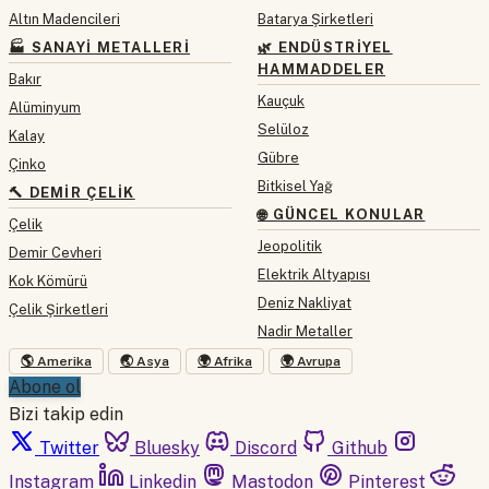
Altın Madencileri
Batarya Şirketleri
🏭 SANAYI METALLERI
🌿 ENDÜSTRIYEL
HAMMADDELER
Bakır
Kauçuk
Alüminyum
Selüloz
Kalay
Gübre
Çinko
Bitkisel Yağ
🔨 DEMIR ÇELIK
🌐 GÜNCEL KONULAR
Çelik
Jeopolitik
Demir Cevheri
Elektrik Altyapısı
Kok Kömürü
Deniz Nakliyat
Çelik Şirketleri
Nadir Metaller
🌎 Amerika
🌏 Asya
🌍 Afrika
🌍 Avrupa
Abone ol
Bizi takip edin
Twitter
Bluesky
Discord
Github
Instagram
Linkedin
Mastodon
Pinterest