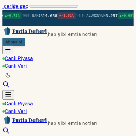
İçeriğe geç
•
•
•
14.658
3.257
🇬🇧 BAKIR
▼-1.92%
🇬🇧 ALÜMINYUM
▲+0.09%
🇬🇧 NIKE
Emtia Defteri
hap gibi emtia notları
Abone ol
Canlı Piyasa
Canlı Veri
Canlı Piyasa
Canlı Veri
Emtia Defteri
hap gibi emtia notları