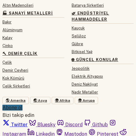
Altın Madencileri
Batarya Şirketleri
🏭 SANAYI METALLERI
🌿 ENDÜSTRIYEL
HAMMADDELER
Bakır
Kauçuk
Alüminyum
Selüloz
Kalay
Gübre
Çinko
Bitkisel Yağ
🔨 DEMIR ÇELIK
🌐 GÜNCEL KONULAR
Çelik
Jeopolitik
Demir Cevheri
Elektrik Altyapısı
Kok Kömürü
Deniz Nakliyat
Çelik Şirketleri
Nadir Metaller
🌎 Amerika
🌏 Asya
🌍 Afrika
🌍 Avrupa
Abone ol
Bizi takip edin
Twitter
Bluesky
Discord
Github
Instagram
Linkedin
Mastodon
Pinterest