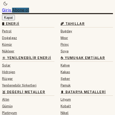
Giriş
Abone ol
Kapat
🛢 ENERJI
🌾 TAHILLAR
Petrol
Buğday
Doğalgaz
Mısır
Kömür
Pirinç
Nükleer
Soya
☀️ YENILENEBILIR ENERJI
☕ YUMUŞAK EMTIALAR
Solar
Kahve
Hidrojen
Kakao
Rüzgar
Şeker
Yenilenebilir Şirketleri
Pamuk
🥇 DEĞERLI METALLER
🔋 BATARYA METALLERI
Altın
Lityum
Gümüş
Kobalt
Platinyum
Nikel