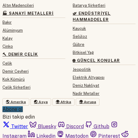
Altın Madencileri
Batarya Şirketleri
🏭 SANAYI METALLERI
🌿 ENDÜSTRIYEL
HAMMADDELER
Bakır
Kauçuk
Alüminyum
Selüloz
Kalay
Gübre
Çinko
Bitkisel Yağ
🔨 DEMIR ÇELIK
🌐 GÜNCEL KONULAR
Çelik
Jeopolitik
Demir Cevheri
Elektrik Altyapısı
Kok Kömürü
Deniz Nakliyat
Çelik Şirketleri
Nadir Metaller
🌎 Amerika
🌏 Asya
🌍 Afrika
🌍 Avrupa
Abone ol
Bizi takip edin
Twitter
Bluesky
Discord
Github
Instagram
Linkedin
Mastodon
Pinterest