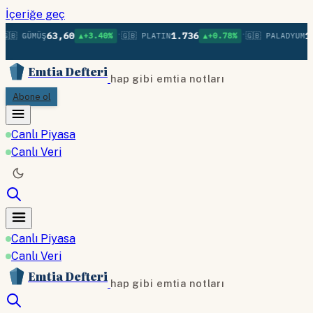
İçeriğe geç
•
•
63,60
1.736
1.
🇧 GÜMÜŞ
▲+3.40%
🇬🇧 PLATIN
▲+0.78%
🇬🇧 PALADYUM
Emtia Defteri
hap gibi emtia notları
Abone ol
Canlı Piyasa
Canlı Veri
Canlı Piyasa
Canlı Veri
Emtia Defteri
hap gibi emtia notları