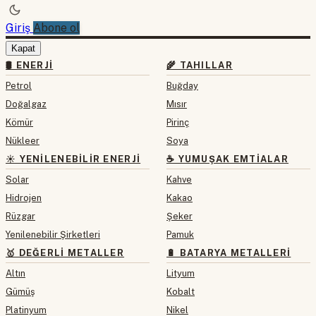
Giriş
Abone ol
Kapat
🛢 ENERJI
🌾 TAHILLAR
Petrol
Buğday
Doğalgaz
Mısır
Kömür
Pirinç
Nükleer
Soya
☀️ YENILENEBILIR ENERJI
☕ YUMUŞAK EMTIALAR
Solar
Kahve
Hidrojen
Kakao
Rüzgar
Şeker
Yenilenebilir Şirketleri
Pamuk
🥇 DEĞERLI METALLER
🔋 BATARYA METALLERI
Altın
Lityum
Gümüş
Kobalt
Platinyum
Nikel