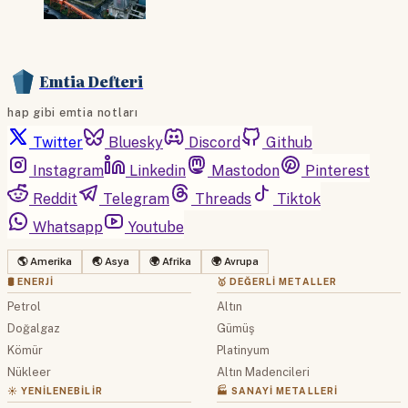
Emtia Defteri
hap gibi emtia notları
Twitter
Bluesky
Discord
Github
Instagram
Linkedin
Mastodon
Pinterest
Reddit
Telegram
Threads
Tiktok
Whatsapp
Youtube
🌎 Amerika
🌏 Asya
🌍 Afrika
🌍 Avrupa
🛢 ENERJI
🥇 DEĞERLI METALLER
Petrol
Altın
Doğalgaz
Gümüş
Kömür
Platinyum
Nükleer
Altın Madencileri
☀️ YENILENEBILIR
🏭 SANAYI METALLERI