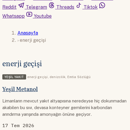
Reddit
Telegram
Threads
Tiktok
Whatsapp
Youtube
Anasayfa
›
enerji geçişi
enerji geçişi
YEŞIL YAKIT
enerji geçişi
,
denizcilik
,
Emtia Sözlüğü
Yeşil Metanol
Limanların mevcut yakıt altyapısına neredeyse hiç dokunmadan
akabilen bu sıvı, devasa konteyner gemilerini karbondan
arındırma yarışında amonyağın önüne geçiyor.
17 Tem 2026