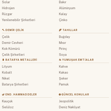
Solar
Bakır
Hidrojen
Alüminyum
Rüzgar
Kalay
Yenilenebilir Şirketleri
Çinko
🔨 DEMIR ÇELIK
🌾 TAHILLAR
Çelik
Buğday
Demir Cevheri
Mısır
Kok Kömürü
Pirinç
Çelik Şirketleri
Soya
🔋 BATARYA METALLERI
☕ YUMUŞAK EMTIALAR
Lityum
Kahve
Kobalt
Kakao
Nikel
Şeker
Batarya Şirketleri
Pamuk
🌿 END. HAMMADDELER
🌐 GÜNCEL KONULAR
Kauçuk
Jeopolitik
Selüloz
Deniz Nakliyat