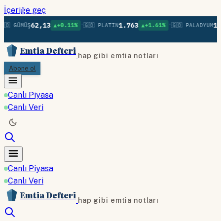
İçeriğe geç
•
•
62,13
1.763
1.
🇧 GÜMÜŞ
▲+0.11%
🇬🇧 PLATIN
▲+1.61%
🇬🇧 PALADYUM
Emtia Defteri
hap gibi emtia notları
Abone ol
Canlı Piyasa
Canlı Veri
Canlı Piyasa
Canlı Veri
Emtia Defteri
hap gibi emtia notları