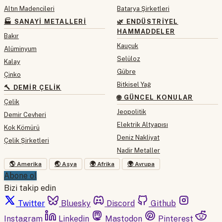
Altın Madencileri
Batarya Şirketleri
🏭 SANAYI METALLERI
🌿 ENDÜSTRIYEL
HAMMADDELER
Bakır
Kauçuk
Alüminyum
Selüloz
Kalay
Gübre
Çinko
Bitkisel Yağ
🔨 DEMIR ÇELIK
🌐 GÜNCEL KONULAR
Çelik
Jeopolitik
Demir Cevheri
Elektrik Altyapısı
Kok Kömürü
Deniz Nakliyat
Çelik Şirketleri
Nadir Metaller
🌎 Amerika
🌏 Asya
🌍 Afrika
🌍 Avrupa
Abone ol
Bizi takip edin
Twitter
Bluesky
Discord
Github
Instagram
Linkedin
Mastodon
Pinterest