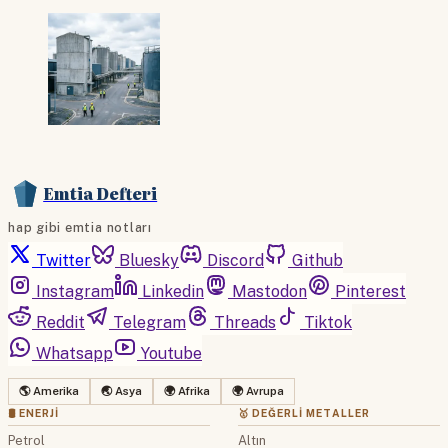
Emtia Defteri
hap gibi emtia notları
Twitter
Bluesky
Discord
Github
Instagram
Linkedin
Mastodon
Pinterest
Reddit
Telegram
Threads
Tiktok
Whatsapp
Youtube
🌎 Amerika
🌏 Asya
🌍 Afrika
🌍 Avrupa
🛢 ENERJI
🥇 DEĞERLI METALLER
Petrol
Altın