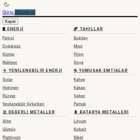
Giriş
Abone ol
Kapat
🛢 ENERJI
🌾 TAHILLAR
Petrol
Buğday
Doğalgaz
Mısır
Kömür
Pirinç
Nükleer
Soya
☀️ YENILENEBILIR ENERJI
☕ YUMUŞAK EMTIALAR
Solar
Kahve
Hidrojen
Kakao
Rüzgar
Şeker
Yenilenebilir Şirketleri
Pamuk
🥇 DEĞERLI METALLER
🔋 BATARYA METALLERI
Altın
Lityum
Gümüş
Kobalt
Platinyum
Nikel