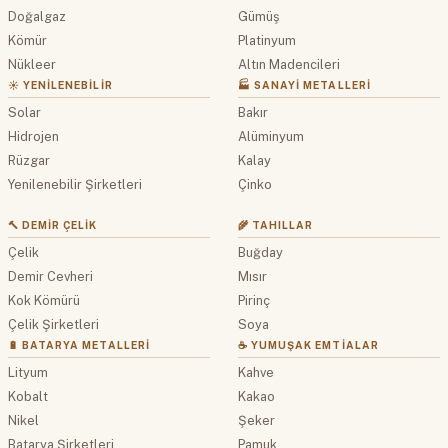
Doğalgaz
Gümüş
Kömür
Platinyum
Nükleer
Altın Madencileri
☀️ YENILENEBILIR
🏭 SANAYI METALLERI
Solar
Bakır
Hidrojen
Alüminyum
Rüzgar
Kalay
Yenilenebilir Şirketleri
Çinko
🔨 DEMIR ÇELIK
🌾 TAHILLAR
Çelik
Buğday
Demir Cevheri
Mısır
Kok Kömürü
Pirinç
Çelik Şirketleri
Soya
🔋 BATARYA METALLERI
☕ YUMUŞAK EMTIALAR
Lityum
Kahve
Kobalt
Kakao
Nikel
Şeker
Batarya Şirketleri
Pamuk