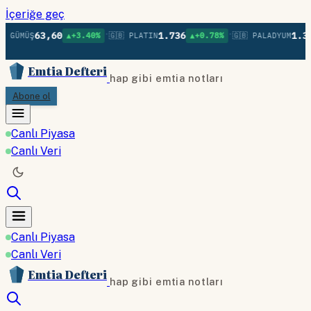
İçeriğe geç
•
•
63,60
1.736
1.37
 GÜMÜŞ
▲+3.40%
🇬🇧 PLATIN
▲+0.78%
🇬🇧 PALADYUM
Emtia Defteri
hap gibi emtia notları
Abone ol
Canlı Piyasa
Canlı Veri
Canlı Piyasa
Canlı Veri
Emtia Defteri
hap gibi emtia notları