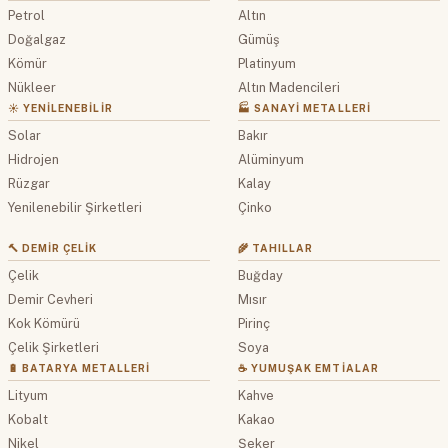
Petrol
Altın
Doğalgaz
Gümüş
Kömür
Platinyum
Nükleer
Altın Madencileri
☀️ YENILENEBILIR
🏭 SANAYI METALLERI
Solar
Bakır
Hidrojen
Alüminyum
Rüzgar
Kalay
Yenilenebilir Şirketleri
Çinko
🔨 DEMIR ÇELIK
🌾 TAHILLAR
Çelik
Buğday
Demir Cevheri
Mısır
Kok Kömürü
Pirinç
Çelik Şirketleri
Soya
🔋 BATARYA METALLERI
☕ YUMUŞAK EMTIALAR
Lityum
Kahve
Kobalt
Kakao
Nikel
Şeker