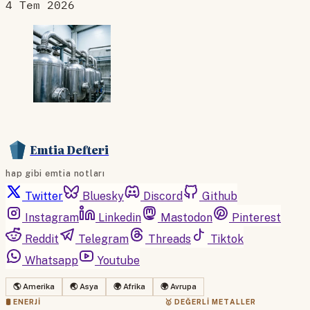
4 Tem 2026
Emtia Defteri
hap gibi emtia notları
Twitter
Bluesky
Discord
Github
Instagram
Linkedin
Mastodon
Pinterest
Reddit
Telegram
Threads
Tiktok
Whatsapp
Youtube
🌎 Amerika
🌏 Asya
🌍 Afrika
🌍 Avrupa
🛢 ENERJI
🥇 DEĞERLI METALLER