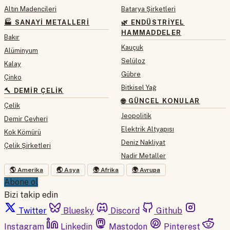
Altın Madencileri
Batarya Şirketleri
🏭 SANAYI METALLERI
🌿 ENDÜSTRIYEL
HAMMADDELER
Bakır
Kauçuk
Alüminyum
Selüloz
Kalay
Gübre
Çinko
Bitkisel Yağ
🔨 DEMIR ÇELIK
🌐 GÜNCEL KONULAR
Çelik
Jeopolitik
Demir Cevheri
Elektrik Altyapısı
Kok Kömürü
Deniz Nakliyat
Çelik Şirketleri
Nadir Metaller
🌎 Amerika
🌏 Asya
🌍 Afrika
🌍 Avrupa
Abone ol
Bizi takip edin
Twitter
Bluesky
Discord
Github
Instagram
Linkedin
Mastodon
Pinterest