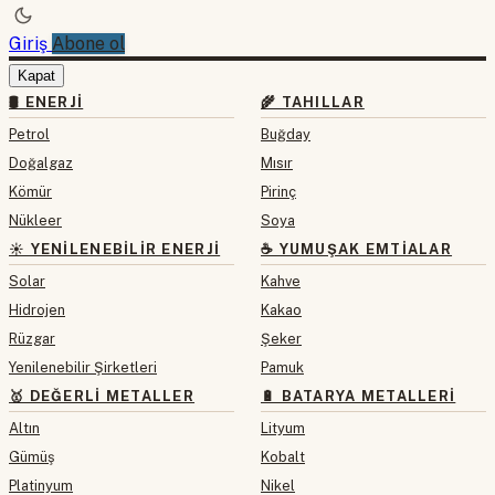
Giriş
Abone ol
Kapat
🛢 ENERJI
🌾 TAHILLAR
Petrol
Buğday
Doğalgaz
Mısır
Kömür
Pirinç
Nükleer
Soya
☀️ YENILENEBILIR ENERJI
☕ YUMUŞAK EMTIALAR
Solar
Kahve
Hidrojen
Kakao
Rüzgar
Şeker
Yenilenebilir Şirketleri
Pamuk
🥇 DEĞERLI METALLER
🔋 BATARYA METALLERI
Altın
Lityum
Gümüş
Kobalt
Platinyum
Nikel