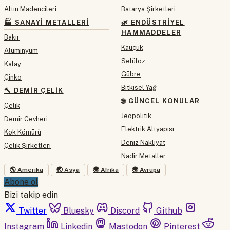
Altın Madencileri
Batarya Şirketleri
🏭 SANAYI METALLERI
🌿 ENDÜSTRIYEL
HAMMADDELER
Bakır
Kauçuk
Alüminyum
Selüloz
Kalay
Gübre
Çinko
Bitkisel Yağ
🔨 DEMIR ÇELIK
🌐 GÜNCEL KONULAR
Çelik
Jeopolitik
Demir Cevheri
Elektrik Altyapısı
Kok Kömürü
Deniz Nakliyat
Çelik Şirketleri
Nadir Metaller
🌎 Amerika
🌏 Asya
🌍 Afrika
🌍 Avrupa
Abone ol
Bizi takip edin
Twitter
Bluesky
Discord
Github
Instagram
Linkedin
Mastodon
Pinterest