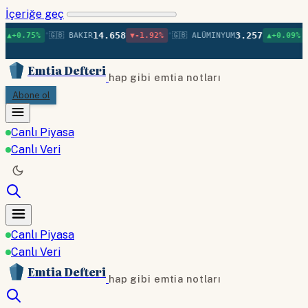
İçeriğe geç
•
•
•
14.658
3.257
🇬🇧 BAKIR
▼-1.92%
🇬🇧 ALÜMINYUM
▲+0.09%
🇬🇧 NIKE
Emtia Defteri
hap gibi emtia notları
Abone ol
Canlı Piyasa
Canlı Veri
Canlı Piyasa
Canlı Veri
Emtia Defteri
hap gibi emtia notları