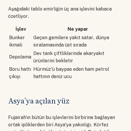
Aşağıdaki tablo emirliğin üç ana işlevini kabaca
özetliyor.
İşlev
Ne yapar
Bunker
Geçen gemilere yakıt satar, dünya
ikmali
sıralamasında üst sırada
Dev tank çiftliklerinde akaryakıt
Depolama
ürünlerini bekletir
Boru hattı
Hürmüz'ü baypas eden ham petrol
çıkışı
hattının deniz ucu
Asya'ya açılan yüz
Fujairah'ın bütün bu işlevlerini birbirine bağlayan
ortak ipliklerden biri Asya'ya yakınlığı. Körfez