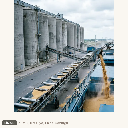
LIMAN
lojistik
,
Brezilya
,
Emtia Sözlüğü