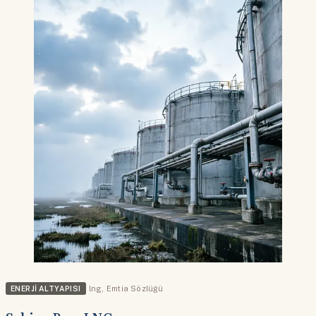
ENERJI ALTYAPISI
lng
,
Emtia Sözlüğü