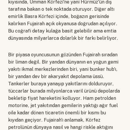
kıyısında, Umman Körfezi'ne yani Hürmüz'ün dış
tarafına bakan o tek noktada oturuyor. Diğer altı
emirlik Basra Körfezi içinde, boğazın gerisinde
kalırken Fujairah açık okyanusa doğrudan açılıyor.
Bu coğrafi detay kulağa basit gelebilir ama emtia
dünyasında milyarlarca dolarlık bir farkı belirliyor.
Bir piyasa oyuncusunun gözünden Fujairah sıradan
bir liman değil. Bir yandan dünyanın en yoğun gemi
yakıtı ikmal merkezlerinden biri, yani bunker hub'ı,
bir yandan dev bir akaryakıt depolama üssü.
Tankerler buraya yanaşıp yakıtlarını dolduruyor,
tüccarlar burada milyonlarca varil ürünü depolarda
bekletip fiyat hareketini kolluyor. Ham petrolden
motorine, jet yakıtından gemilerin yaktığı ağır fuel
oile kadar dönen ticaretin önemli bir kısmı bu
kıyıdan geçiyor. Fujairah'ı anlamak, Körfez
petrolünün dünyaya nasıl ve hangi riskle aktığını