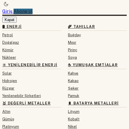
Giriş
Abone ol
Kapat
🛢 ENERJI
🌾 TAHILLAR
Petrol
Buğday
Doğalgaz
Mısır
Kömür
Pirinç
Nükleer
Soya
☀️ YENILENEBILIR ENERJI
☕ YUMUŞAK EMTIALAR
Solar
Kahve
Hidrojen
Kakao
Rüzgar
Şeker
Yenilenebilir Şirketleri
Pamuk
🥇 DEĞERLI METALLER
🔋 BATARYA METALLERI
Altın
Lityum
Gümüş
Kobalt
Platinyum
Nikel