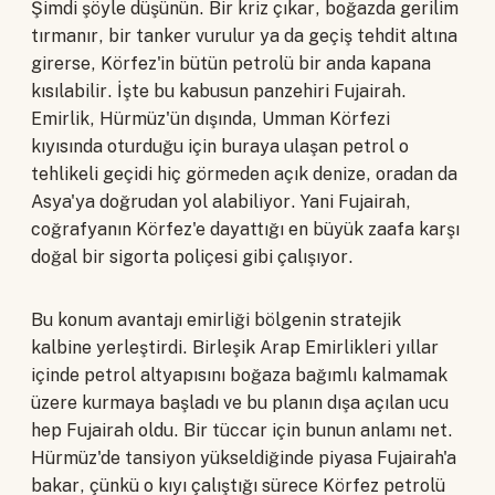
Şimdi şöyle düşünün. Bir kriz çıkar, boğazda gerilim
tırmanır, bir tanker vurulur ya da geçiş tehdit altına
girerse, Körfez'in bütün petrolü bir anda kapana
kısılabilir. İşte bu kabusun panzehiri Fujairah.
Emirlik, Hürmüz'ün dışında, Umman Körfezi
kıyısında oturduğu için buraya ulaşan petrol o
tehlikeli geçidi hiç görmeden açık denize, oradan da
Asya'ya doğrudan yol alabiliyor. Yani Fujairah,
coğrafyanın Körfez'e dayattığı en büyük zaafa karşı
doğal bir sigorta poliçesi gibi çalışıyor.
Bu konum avantajı emirliği bölgenin stratejik
kalbine yerleştirdi. Birleşik Arap Emirlikleri yıllar
içinde petrol altyapısını boğaza bağımlı kalmamak
üzere kurmaya başladı ve bu planın dışa açılan ucu
hep Fujairah oldu. Bir tüccar için bunun anlamı net.
Hürmüz'de tansiyon yükseldiğinde piyasa Fujairah'a
bakar, çünkü o kıyı çalıştığı sürece Körfez petrolü