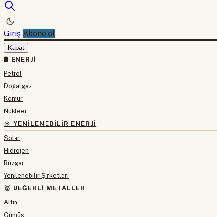
Giriş
Abone ol
Kapat
🛢 ENERJI
Petrol
Doğalgaz
Kömür
Nükleer
☀️ YENILENEBILIR ENERJI
Solar
Hidrojen
Rüzgar
Yenilenebilir Şirketleri
🥇 DEĞERLI METALLER
Altın
Gümüş