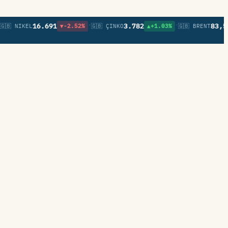
•
•
16.691
3.782
83,56
KEL
▼-2.52%
🇬🇧 ÇINKO
▲+1.03%
🇬🇧 BRENT
▲+1.3