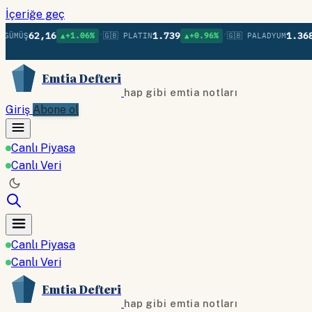
İçeriğe geç
•
•
62,16
1.739
1.368
▲+1.06%
🇬🇧 PLATIN
▲+0.96%
🇬🇧 PALADYUM
▼-0.0
Emtia Defteri
hap gibi emtia notları
Giriş
Abone ol
Canlı Piyasa
Canlı Veri
Canlı Piyasa
Canlı Veri
Emtia Defteri
hap gibi emtia notları