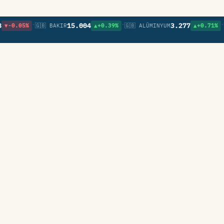
•
•
•
15.004
3.277
5%
🇬🇧 BAKIR
▲+0.39%
🇬🇧 ALÜMINYUM
▲+0.71%
🇬🇧 NI