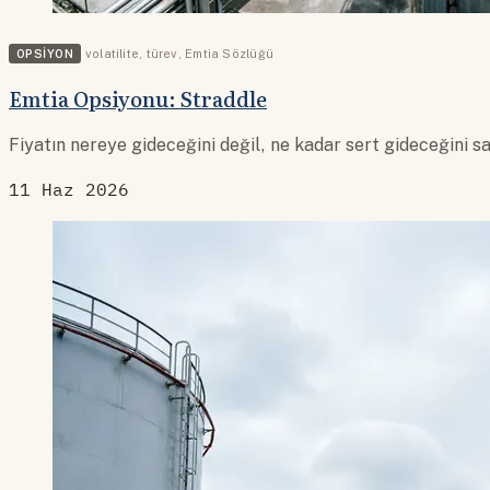
OPSIYON
volatilite
,
türev
,
Emtia Sözlüğü
Emtia Opsiyonu: Straddle
Fiyatın nereye gideceğini değil, ne kadar sert gideceğini s
11 Haz 2026