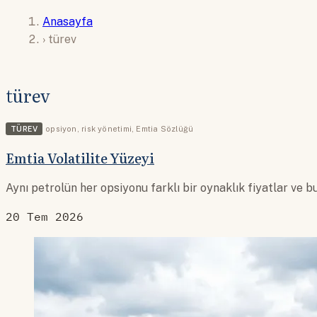
Anasayfa
›
türev
türev
TÜREV
opsiyon
,
risk yönetimi
,
Emtia Sözlüğü
Emtia Volatilite Yüzeyi
Aynı petrolün her opsiyonu farklı bir oynaklık fiyatlar ve b
20 Tem 2026