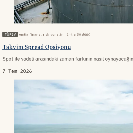
TÜREV
emtia-finansı
,
risk-yonetimi
,
Emtia Sözlüğü
Takvim Spread Opsiyonu
Spot ile vadeli arasındaki zaman farkının nasıl oynayacağın
7 Tem 2026