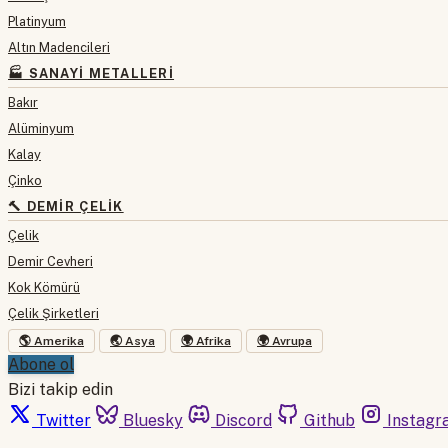
Platinyum
Altın Madencileri
🏭 SANAYI METALLERI
Bakır
Alüminyum
Kalay
Çinko
🔨 DEMIR ÇELIK
Çelik
Demir Cevheri
Kok Kömürü
Çelik Şirketleri
🌎 Amerika
🌏 Asya
🌍 Afrika
🌍 Avrupa
Abone ol
Bizi takip edin
Twitter
Bluesky
Discord
Github
Instagr