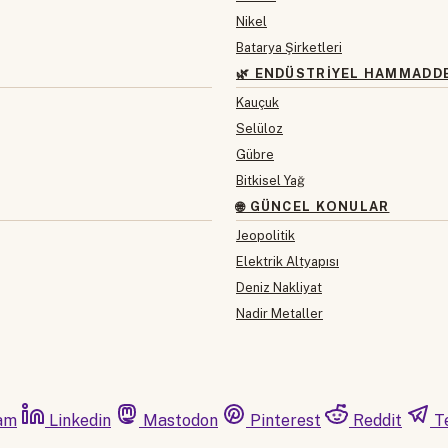
Nikel
Batarya Şirketleri
🌿 ENDÜSTRIYEL HAMMADD
Kauçuk
Selüloz
Gübre
Bitkisel Yağ
🌐 GÜNCEL KONULAR
Jeopolitik
Elektrik Altyapısı
Deniz Nakliyat
Nadir Metaller
am
Linkedin
Mastodon
Pinterest
Reddit
T