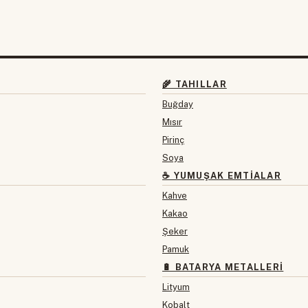
🌾 TAHILLAR
Buğday
Mısır
Pirinç
Soya
☕ YUMUŞAK EMTIALAR
Kahve
Kakao
Şeker
Pamuk
🔋 BATARYA METALLERI
Lityum
Kobalt