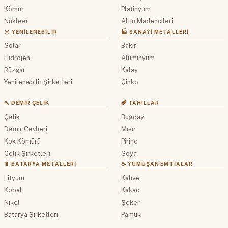
Kömür
Platinyum
Nükleer
Altın Madencileri
☀️ YENILENEBILIR
🏭 SANAYI METALLERI
Solar
Bakır
Hidrojen
Alüminyum
Rüzgar
Kalay
Yenilenebilir Şirketleri
Çinko
🔨 DEMIR ÇELIK
🌾 TAHILLAR
Çelik
Buğday
Demir Cevheri
Mısır
Kok Kömürü
Pirinç
Çelik Şirketleri
Soya
🔋 BATARYA METALLERI
☕ YUMUŞAK EMTIALAR
Lityum
Kahve
Kobalt
Kakao
Nikel
Şeker
Batarya Şirketleri
Pamuk