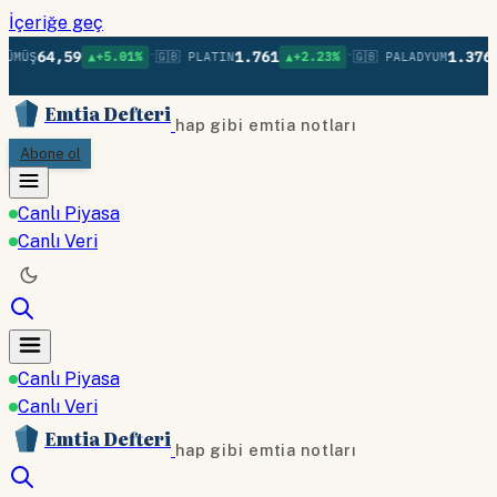
İçeriğe geç
•
•
64,59
1.761
1.376
ÜMÜŞ
▲+5.01%
🇬🇧 PLATIN
▲+2.23%
🇬🇧 PALADYUM
Emtia Defteri
hap gibi emtia notları
Abone ol
Canlı Piyasa
Canlı Veri
Canlı Piyasa
Canlı Veri
Emtia Defteri
hap gibi emtia notları