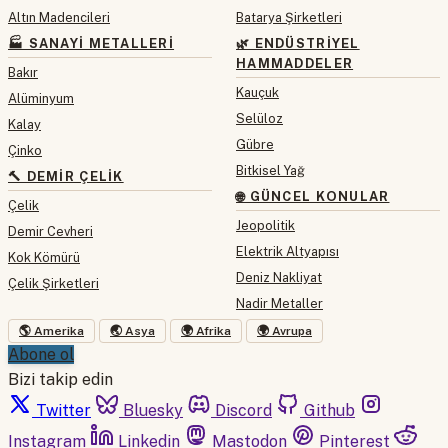
Altın Madencileri
Batarya Şirketleri
🏭 SANAYI METALLERI
🌿 ENDÜSTRIYEL
HAMMADDELER
Bakır
Kauçuk
Alüminyum
Selüloz
Kalay
Gübre
Çinko
Bitkisel Yağ
🔨 DEMIR ÇELIK
🌐 GÜNCEL KONULAR
Çelik
Jeopolitik
Demir Cevheri
Elektrik Altyapısı
Kok Kömürü
Deniz Nakliyat
Çelik Şirketleri
Nadir Metaller
🌎 Amerika
🌏 Asya
🌍 Afrika
🌍 Avrupa
Abone ol
Bizi takip edin
Twitter
Bluesky
Discord
Github
Instagram
Linkedin
Mastodon
Pinterest