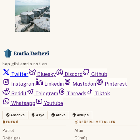
Emtia Defteri
hap gibi emtia notları
Twitter
Bluesky
Discord
Github
Instagram
Linkedin
Mastodon
Pinterest
Reddit
Telegram
Threads
Tiktok
Whatsapp
Youtube
🌎 Amerika
🌏 Asya
🌍 Afrika
🌍 Avrupa
🛢 ENERJI
🥇 DEĞERLI METALLER
Petrol
Altın
Doğalgaz
Gümüş