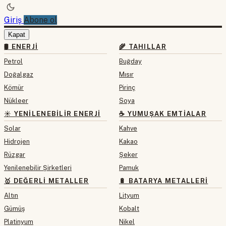
Giriş
Abone ol
Kapat
🛢 ENERJI
🌾 TAHILLAR
Petrol
Buğday
Doğalgaz
Mısır
Kömür
Pirinç
Nükleer
Soya
☀️ YENILENEBILIR ENERJI
☕ YUMUŞAK EMTIALAR
Solar
Kahve
Hidrojen
Kakao
Rüzgar
Şeker
Yenilenebilir Şirketleri
Pamuk
🥇 DEĞERLI METALLER
🔋 BATARYA METALLERI
Altın
Lityum
Gümüş
Kobalt
Platinyum
Nikel