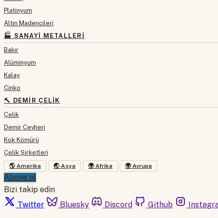
Platinyum
Altın Madencileri
🏭 SANAYI METALLERI
Bakır
Alüminyum
Kalay
Çinko
🔨 DEMIR ÇELIK
Çelik
Demir Cevheri
Kok Kömürü
Çelik Şirketleri
🌎 Amerika
🌏 Asya
🌍 Afrika
🌍 Avrupa
Abone ol
Bizi takip edin
Twitter
Bluesky
Discord
Github
Instagr