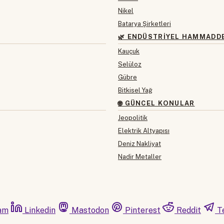
Nikel
Batarya Şirketleri
🌿 ENDÜSTRIYEL HAMMADD
Kauçuk
Selüloz
Gübre
Bitkisel Yağ
🌐 GÜNCEL KONULAR
Jeopolitik
Elektrik Altyapısı
Deniz Nakliyat
Nadir Metaller
am
Linkedin
Mastodon
Pinterest
Reddit
T