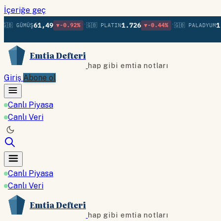
İçeriğe geç
•
•
61,49
1.726
1.37
 GÜMÜŞ
▼-0.92%
🇬🇧 PLATIN
▼-0.44%
🇬🇧 PALADYUM
Emtia Defteri
hap gibi emtia notları
Giriş
Abone ol
Canlı Piyasa
Canlı Veri
Canlı Piyasa
Canlı Veri
Emtia Defteri
hap gibi emtia notları