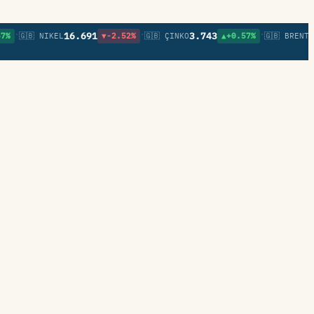
•
•
•
16.691
3.743
82,3
🇬🇧 NIKEL
▼-2.52%
🇬🇧 ÇINKO
▲+0.57%
🇬🇧 BRENT