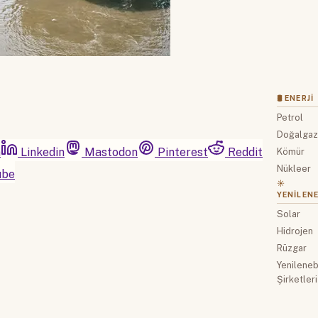
🛢 ENERJI
Petrol
Doğalga
m
Linkedin
Mastodon
Pinterest
Reddit
Kömür
Nükleer
ube
☀️
YENILENE
Solar
Hidrojen
Rüzgar
Yenilenebi
Şirketleri