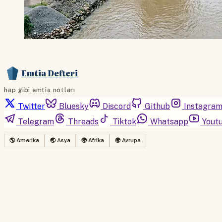
Emtia Defteri
hap gibi emtia notları
Twitter
Bluesky
Discord
Github
Instagra
Telegram
Threads
Tiktok
Whatsapp
Yout
🌎 Amerika
🌏 Asya
🌍 Afrika
🌍 Avrupa