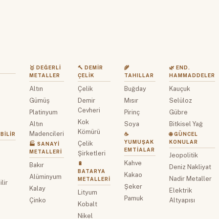
🥇 DEĞERLI
🔨 DEMIR
🌾
🌿 END.
METALLER
ÇELIK
TAHILLAR
HAMMADDELER
Altın
Çelik
Buğday
Kauçuk
z
Gümüş
Demir
Mısır
Selüloz
Cevheri
Platinyum
Pirinç
Gübre
Kok
Altın
Soya
Bitkisel Yağ
Kömürü
Madencileri
BILIR
☕
🌐 GÜNCEL
YUMUŞAK
KONULAR
Çelik
🏭 SANAYI
EMTIALAR
METALLERI
Şirketleri
Jeopolitik
Kahve
🔋
Bakır
Deniz Nakliyat
BATARYA
Kakao
Alüminyum
Nadir Metaller
METALLERI
lir
Şeker
Kalay
Elektrik
Lityum
Pamuk
Çinko
Altyapısı
Kobalt
Nikel