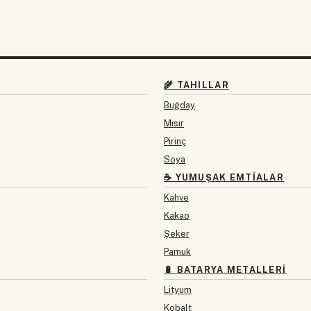
🌾 TAHILLAR
Buğday
Mısır
Pirinç
Soya
☕ YUMUŞAK EMTIALAR
Kahve
Kakao
Şeker
Pamuk
🔋 BATARYA METALLERI
Lityum
Kobalt