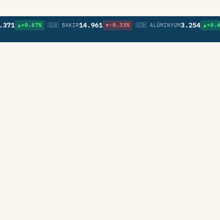
•
•
1
14.961
3.254
▲+0.67%
🇬🇧 BAKIR
▼-0.33%
🇬🇧 ALÜMINYUM
▲+0.67%