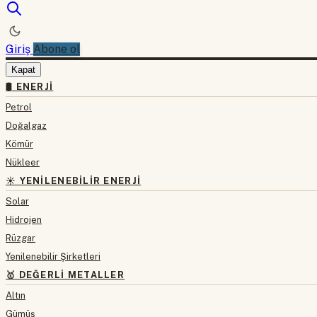
Giriş
Abone ol
Kapat
🛢 ENERJI
Petrol
Doğalgaz
Kömür
Nükleer
☀️ YENILENEBILIR ENERJI
Solar
Hidrojen
Rüzgar
Yenilenebilir Şirketleri
🥇 DEĞERLI METALLER
Altın
Gümüş