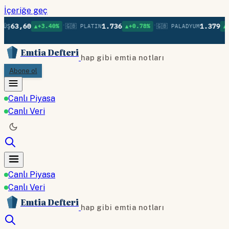
İçeriğe geç
•
•
63,60
1.736
1.379
ÜŞ
▲+3.40%
🇬🇧 PLATIN
▲+0.78%
🇬🇧 PALADYUM
▲+0
Emtia Defteri
hap gibi emtia notları
Abone ol
Canlı Piyasa
Canlı Veri
Canlı Piyasa
Canlı Veri
Emtia Defteri
hap gibi emtia notları