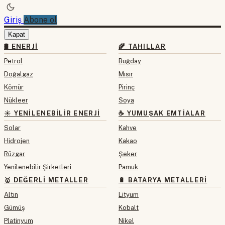
Giriş
Abone ol
Kapat
🛢 ENERJI
🌾 TAHILLAR
Petrol
Buğday
Doğalgaz
Mısır
Kömür
Pirinç
Nükleer
Soya
☀️ YENILENEBILIR ENERJI
☕ YUMUŞAK EMTIALAR
Solar
Kahve
Hidrojen
Kakao
Rüzgar
Şeker
Yenilenebilir Şirketleri
Pamuk
🥇 DEĞERLI METALLER
🔋 BATARYA METALLERI
Altın
Lityum
Gümüş
Kobalt
Platinyum
Nikel