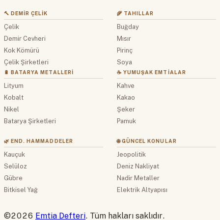
🔨 DEMIR ÇELIK
🌾 TAHILLAR
Çelik
Buğday
Demir Cevheri
Mısır
Kok Kömürü
Pirinç
Çelik Şirketleri
Soya
🔋 BATARYA METALLERI
☕ YUMUŞAK EMTIALAR
Lityum
Kahve
Kobalt
Kakao
Nikel
Şeker
Batarya Şirketleri
Pamuk
🌿 END. HAMMADDELER
🌐 GÜNCEL KONULAR
Kauçuk
Jeopolitik
Selüloz
Deniz Nakliyat
Gübre
Nadir Metaller
Bitkisel Yağ
Elektrik Altyapısı
©2026
Emtia Defteri
. Tüm hakları saklıdır.