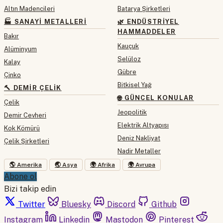
Altın Madencileri
Batarya Şirketleri
🏭 SANAYI METALLERI
🌿 ENDÜSTRIYEL
HAMMADDELER
Bakır
Kauçuk
Alüminyum
Selüloz
Kalay
Gübre
Çinko
Bitkisel Yağ
🔨 DEMIR ÇELIK
🌐 GÜNCEL KONULAR
Çelik
Jeopolitik
Demir Cevheri
Elektrik Altyapısı
Kok Kömürü
Deniz Nakliyat
Çelik Şirketleri
Nadir Metaller
🌎 Amerika
🌏 Asya
🌍 Afrika
🌍 Avrupa
Abone ol
Bizi takip edin
Twitter
Bluesky
Discord
Github
Instagram
Linkedin
Mastodon
Pinterest