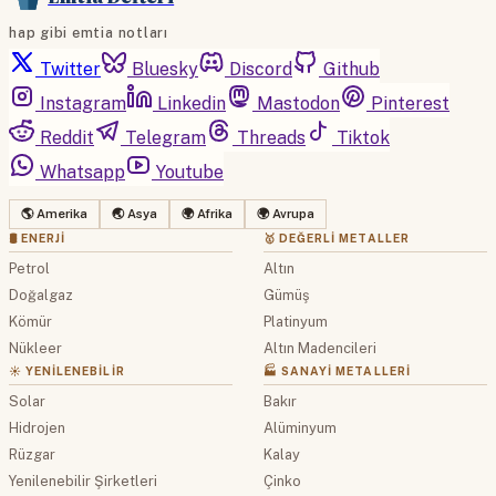
hap gibi emtia notları
Twitter
Bluesky
Discord
Github
Instagram
Linkedin
Mastodon
Pinterest
Reddit
Telegram
Threads
Tiktok
Whatsapp
Youtube
🌎 Amerika
🌏 Asya
🌍 Afrika
🌍 Avrupa
🛢 ENERJI
🥇 DEĞERLI METALLER
Petrol
Altın
Doğalgaz
Gümüş
Kömür
Platinyum
Nükleer
Altın Madencileri
☀️ YENILENEBILIR
🏭 SANAYI METALLERI
Solar
Bakır
Hidrojen
Alüminyum
Rüzgar
Kalay
Yenilenebilir Şirketleri
Çinko