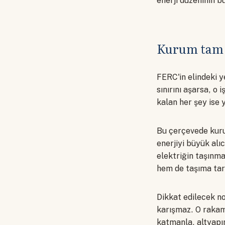
enerji düzeninin b
Kurum tam o
FERC'in elindeki 
sınırını aşarsa, o
kalan her şey ise y
Bu çerçevede kurum
enerjiyi büyük alıc
elektriğin taşınma
hem de taşıma tari
Dikkat edilecek n
karışmaz. O rakam
katmanla, altyapın