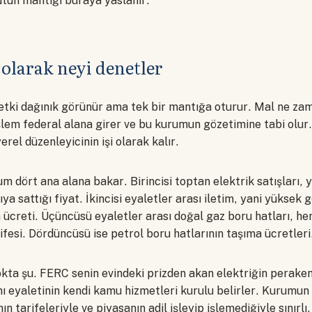
ütün mantığı buraya yaslanır.
larak neyi denetler
yetki dağınık görünür ama tek bir mantığa oturur. Mal ne zam
 işlem federal alana girer ve bu kurumun gözetimine tabi olur.
erel düzenleyicinin işi olarak kalır.
 dört ana alana bakar. Birincisi toptan elektrik satışları, y
ıya sattığı fiyat. İkincisi eyaletler arası iletim, yani yüksek 
 ücreti. Üçüncüsü eyaletler arası doğal gaz boru hatları, hem
fesi. Dördüncüsü ise petrol boru hatlarının taşıma ücretleri
okta şu. FERC senin evindeki prizden akan elektriğin peraken
ı eyaletinin kendi kamu hizmetleri kurulu belirler. Kurumun 
ın tarifeleriyle ve piyasanın adil işleyip işlemediğiyle sınırl