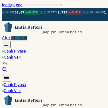
İçeriğe geç
•
•
62,07
1.735
1.367
ÜMÜŞ
▲+0.02%
🇬🇧 PLATIN
▼-0.01%
🇬🇧 PALADYUM
▲
Emtia Defteri
hap gibi emtia notları
Giriş
Abone ol
Canlı Piyasa
Canlı Veri
Canlı Piyasa
Canlı Veri
Emtia Defteri
hap gibi emtia notları