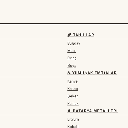
🌾 TAHILLAR
Buğday
Mısır
Pirinç
Soya
☕ YUMUŞAK EMTIALAR
Kahve
Kakao
Şeker
Pamuk
🔋 BATARYA METALLERI
Lityum
Kobalt