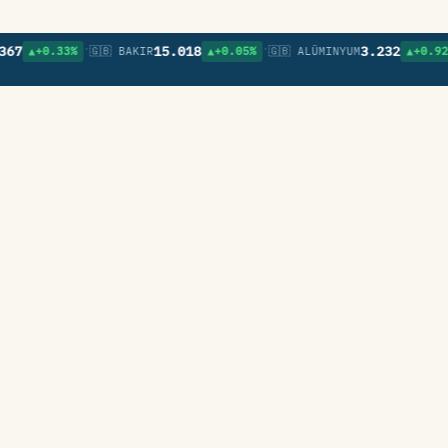
•
•
•
15.018
3.232
+0.33%
🇬🇧 BAKIR
▲+0.05%
🇬🇧 ALÜMINYUM
▲+0.92%
🇬