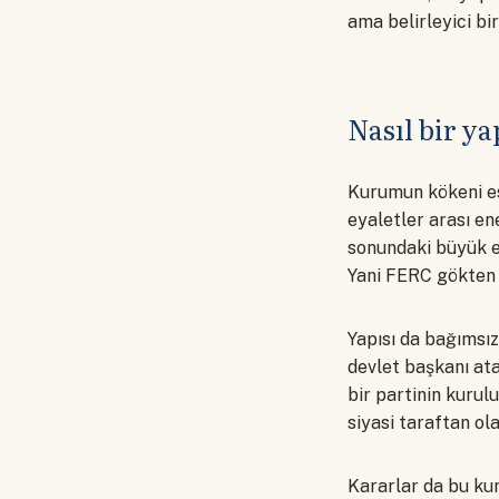
ama belirleyici bi
Nasıl bir ya
Kurumun kökeni esk
eyaletler arası en
sonundaki büyük en
Yani FERC gökten 
Yapısı da bağımsız
devlet başkanı ata
bir partinin kurul
siyasi taraftan o
Kararlar da bu kur