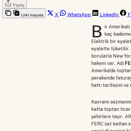
Paylaş
X
WhatsApp
LinkedIn
F
Linki kopyala
B
ir Amerikalı
kaç kademed
Elektrik bir eyale
eyalette tüketilir
borularla New York
hakem var. Adı
FE
Amerika'da toptan 
perakende faturayı
hattı tarifesini ve
Kavramı sezmenin e
katta toptan ticare
şehirlere taşır. Al
FERC üst kattan so