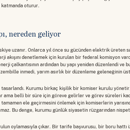
r katmanda oturur.
pı, nereden geliyor
iye uzanır. Onlarca yıl önce su gücünden elektrik üreten sa
erji akışını denetlemek için kurulan bir federal komisyon var
erji çalkantısının ardından bu yapı yeniden düzenlendi ve bu
zembille inmedi, yarım asırlık bir düzenleme geleneğinin üs
 tasarlandı. Kurumu birkaç kişilik bir komiser kurulu yönetir
r ama belli bir süre için göreve gelirler ve görev süreleri ka
u tamamen ele geçirmesini önlemek için komiserlerin yarısınd
lamaz. Bu denge, kurumu günlük siyasetin rüzgarından nispet
ulun oylamasıyla çıkar. Bir tarife başvurusu, bir boru hattı i