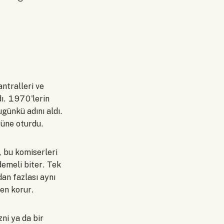
ntralleri ve
dı. 1970'lerin
günkü adını aldı.
tüne oturdu.
, bu komiserleri
demeli biter. Tek
an fazlası aynı
en korur.
zni ya da bir