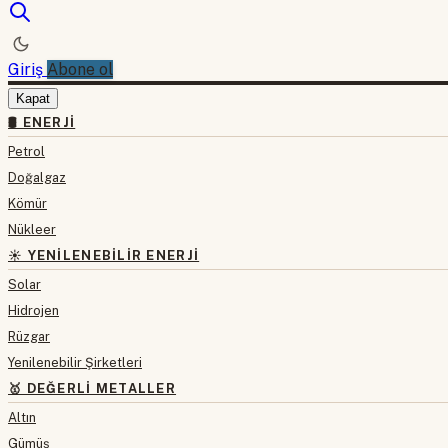
Giriş
Abone ol
Kapat
🛢 ENERJI
Petrol
Doğalgaz
Kömür
Nükleer
☀️ YENILENEBILIR ENERJI
Solar
Hidrojen
Rüzgar
Yenilenebilir Şirketleri
🥇 DEĞERLI METALLER
Altın
Gümüş