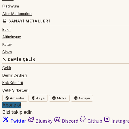
Platinyum
Altın Madencileri
🏭 SANAYI METALLERI
Bakır
Alüminyum
Kalay
Çinko
🔨 DEMIR ÇELIK
Çelik
Demir Cevheri
Kok Kömürü
Çelik Şirketleri
🌎 Amerika
🌏 Asya
🌍 Afrika
🌍 Avrupa
Abone ol
Bizi takip edin
Twitter
Bluesky
Discord
Github
Instagr