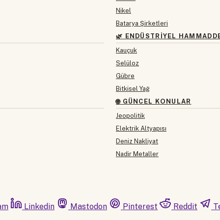
Nikel
Batarya Şirketleri
🌿 ENDÜSTRIYEL HAMMADD
Kauçuk
Selüloz
Gübre
Bitkisel Yağ
🌐 GÜNCEL KONULAR
Jeopolitik
Elektrik Altyapısı
Deniz Nakliyat
Nadir Metaller
am
Linkedin
Mastodon
Pinterest
Reddit
T