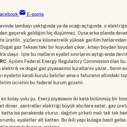
acebook
E-posta
 evinde lambayı yaktığında ya da ocağı açtığında, o elektriği
en geçerek geldiğini hiç düşünmez. Oysa arka planda devasa
tte üretilir, yüzlerce kilometrelik yüksek gerilim hatlarından
. Doğal gaz Teksas'taki bir kuyudan çıkar, kıtayı boydan bo
'a ulaşır. İşte bu malların eyalet sınırlarını aştığı anda devr
RC
. Açılımı Federal Energy Regulatory Commission olan bu
elektrik ve doğal gaz piyasasının kurallarını yazar. Senin e
 eyaletin kendi kurulu belirler ama o faturanın altındaki top
 iletim ücretini bu federal kurum gözetir.
n kolay yolu şu. Enerji piyasasını iki kata bölünmüş bir bina
t döner, santraller elektriği büyük alıcılara satar, gaz üreti
t katta ise perakende oturur, dağıtım şirketi malı tek tek han
rumlu, eyaletler alt kattan. Bu ikili yapı kulağa basit gels