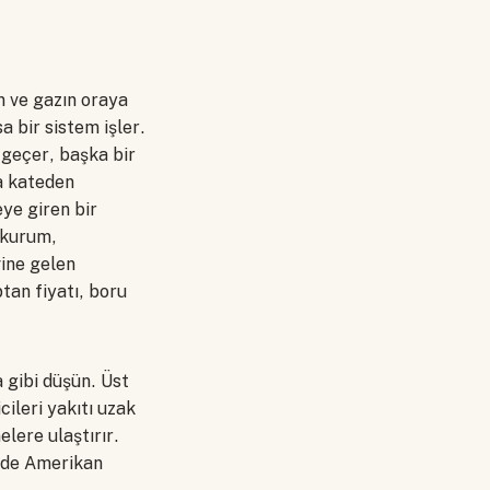
n ve gazın oraya
 bir sistem işler.
 geçer, başka bir
ya kateden
eye giren bir
 kurum,
vine gelen
tan fiyatı, boru
 gibi düşün. Üst
cileri yakıtı uzak
elere ulaştırır.
e de Amerikan