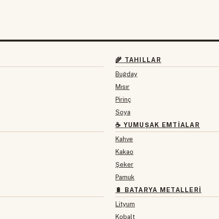
🌾 TAHILLAR
Buğday
Mısır
Pirinç
Soya
☕ YUMUŞAK EMTIALAR
Kahve
Kakao
Şeker
Pamuk
🔋 BATARYA METALLERI
Lityum
Kobalt