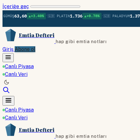
İçeriğe geç
•
•
63,60
1.736
1.379
Ş
▲+3.40%
🇬🇧 PLATIN
▲+0.78%
🇬🇧 PALADYUM
▲+0
Emtia Defteri
hap gibi emtia notları
Giriş
Abone ol
Canlı Piyasa
Canlı Veri
Canlı Piyasa
Canlı Veri
Emtia Defteri
hap gibi emtia notları