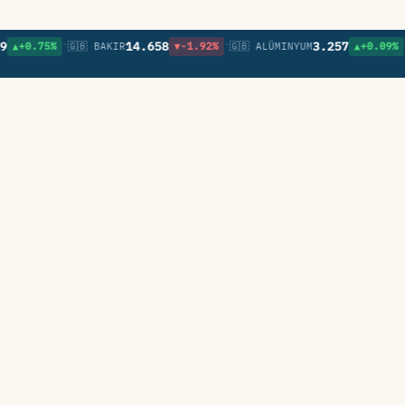
•
•
•
14.658
3.257
.75%
🇬🇧 BAKIR
▼-1.92%
🇬🇧 ALÜMINYUM
▲+0.09%
🇬🇧 