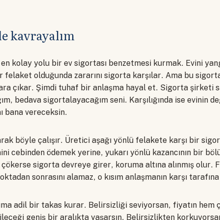
le kavrayalım
 en kolay yolu bir ev sigortası benzetmesi kurmak. Evini yan
ir felaket olduğunda zararını sigorta karşılar. Ama bu sigorta
ara çıkar. Şimdi tuhaf bir anlaşma hayal et. Sigorta şirketi s
m, bedava sigortalayacağım seni. Karşılığında ise evinin de
ını bana vereceksin.
rak böyle çalışır. Üretici aşağı yönlü felakete karşı bir sigo
mini cebinden ödemek yerine, yukarı yönlü kazancının bir bö
t çökerse sigorta devreye girer, koruma altına alınmış olur. 
noktadan sonrasını alamaz, o kısım anlaşmanın karşı tarafına
ma adil bir takas kurar. Belirsizliği seviyorsan, fiyatın hem
eceği geniş bir aralıkta yaşarsın. Belirsizlikten korkuyorsan