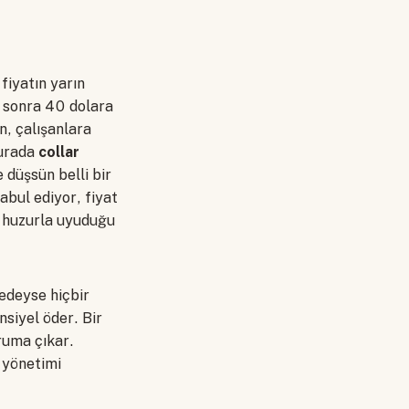
fiyatın yarın
y sonra 40 dolara
n, çalışanlara
burada
collar
 düşsün belli bir
abul ediyor, fiyat
in huzurla uyuduğu
redeyse hiçbir
siyel öder. Bir
ruma çıkar.
k yönetimi