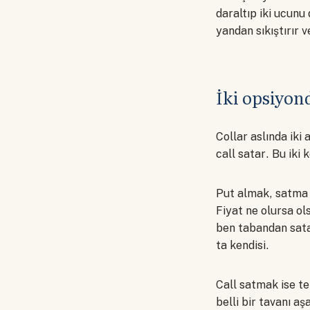
daraltıp iki ucunu
yandan sıkıştırır v
İki opsiyon
Collar aslında iki 
call satar. Bu iki
Put almak, satma h
Fiyat ne olursa ols
ben tabandan sata
ta kendisi.
Call satmak ise ter
belli bir tavanı aş