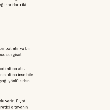
ği koridoru iki
ir put alır ve bir
ece sezgisel.
i altına alır.
ın altına inse bile
ağı yönlü zırhın
kı verir. Fiyat
retici o tavanın