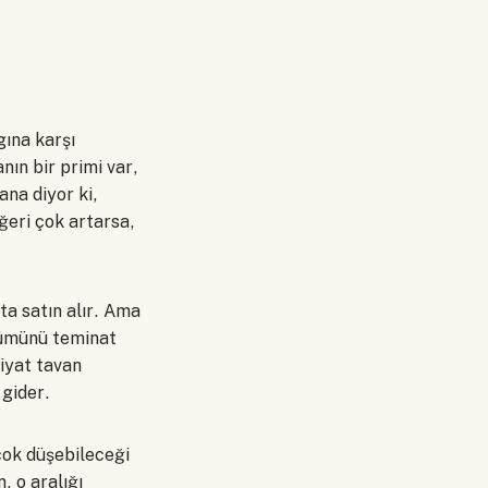
gına karşı
nın bir primi var,
ana diyor ki,
ğeri çok artarsa,
rta satın alır. Ama
lümünü teminat
Fiyat tavan
 gider.
 çok düşebileceği
, o aralığı