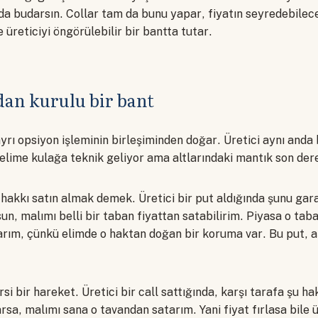
 da budarsın. Collar tam da bunu yapar, fiyatın seyredebilece
e üreticiyi öngörülebilir bir bantta tutar.
dan kurulu bir bant
ayrı opsiyon işleminin birleşiminden doğar. Üretici aynı anda b
 kelime kulağa teknik geliyor ama altlarındaki mantık son der
akkı satın almak demek. Üretici bir put aldığında şunu garant
un, malımı belli bir taban fiyattan satabilirim. Piyasa o taban
rım, çünkü elimde o haktan doğan bir koruma var. Bu put, aş
si bir hareket. Üretici bir call sattığında, karşı tarafa şu hak
arsa, malımı sana o tavandan satarım. Yani fiyat fırlasa bile ü