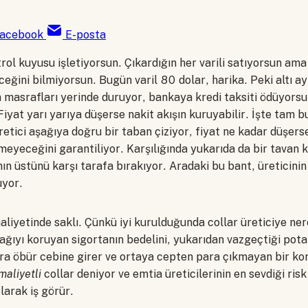
acebook
E-posta
trol kuyusu işletiyorsun. Çıkardığın her varili satıyorsun ama 
eğini bilmiyorsun. Bugün varil 80 dolar, harika. Peki altı a
masrafları yerinde duruyor, bankaya kredi taksiti ödüyorsu
iyat yarı yarıya düşerse nakit akışın kuruyabilir. İşte tam 
retici aşağıya doğru bir taban çiziyor, fiyat ne kadar düşerse
nmeyeceğini garantiliyor. Karşılığında yukarıda da bir tavan k
anın üstünü karşı tarafa bırakıyor. Aradaki bu bant, üreticin
uyor.
aliyetinde saklı. Çünkü iyi kurulduğunda collar üreticiye ne
ğıyı koruyan sigortanın bedelini, yukarıdan vazgeçtiği potan
ra öbür cebine girer ve ortaya cepten para çıkmayan bir ko
 maliyetli
collar deniyor ve emtia üreticilerinin en sevdiği ris
larak iş görür.