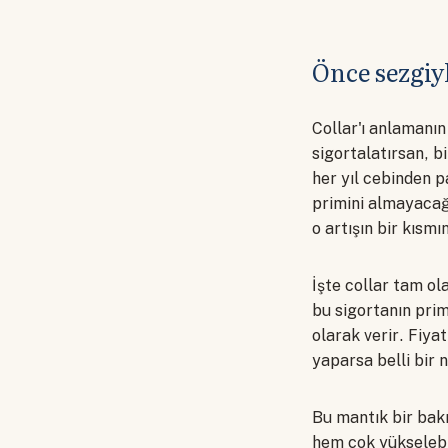
Önce sezgiy
Collar'ı anlamanın
sigortalatırsan, b
her yıl cebinden p
primini almayacağı
o artışın bir kısm
İşte collar tam ola
bu sigortanın pri
olarak verir. Fiya
yaparsa belli bir 
Bu mantık bir bakı
hem çok yükselebil