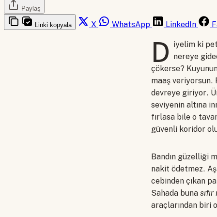
Paylaş
X
WhatsApp
LinkedIn
F
Linki kopyala
D
iyelim ki pe
nereye gidec
çökerse? Kuyunun 
maaş veriyorsun. F
devreye giriyor. Ü
seviyenin altına i
fırlasa bile o tav
güvenli koridor ol
Bandın güzelliği m
nakit ödetmez. Aşa
cebinden çıkan pa
Sahada buna
sıfır
araçlarından biri o