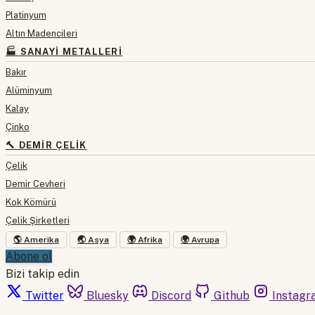
Platinyum
Altın Madencileri
🏭 SANAYI METALLERI
Bakır
Alüminyum
Kalay
Çinko
🔨 DEMIR ÇELIK
Çelik
Demir Cevheri
Kok Kömürü
Çelik Şirketleri
🌎 Amerika
🌏 Asya
🌍 Afrika
🌍 Avrupa
Abone ol
Bizi takip edin
Twitter
Bluesky
Discord
Github
Instagr