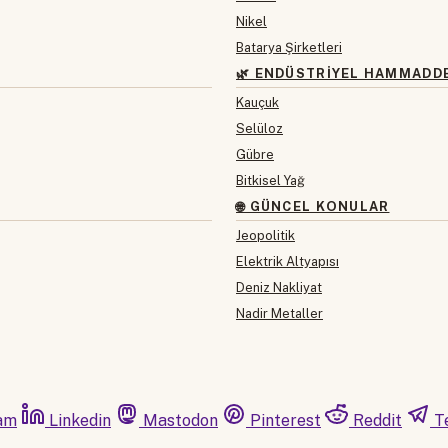
Nikel
Batarya Şirketleri
🌿 ENDÜSTRIYEL HAMMADD
Kauçuk
Selüloz
Gübre
Bitkisel Yağ
🌐 GÜNCEL KONULAR
Jeopolitik
Elektrik Altyapısı
Deniz Nakliyat
Nadir Metaller
am
Linkedin
Mastodon
Pinterest
Reddit
T