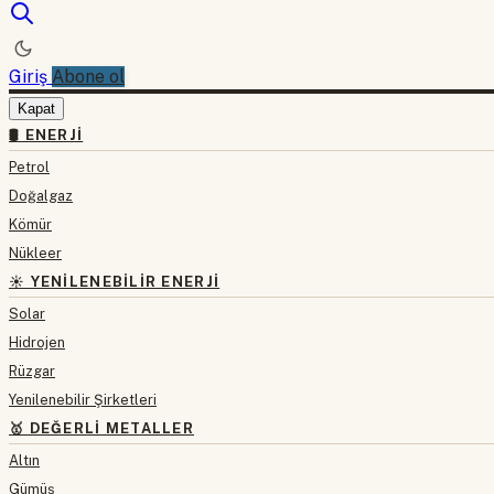
Giriş
Abone ol
Kapat
🛢 ENERJI
Petrol
Doğalgaz
Kömür
Nükleer
☀️ YENILENEBILIR ENERJI
Solar
Hidrojen
Rüzgar
Yenilenebilir Şirketleri
🥇 DEĞERLI METALLER
Altın
Gümüş