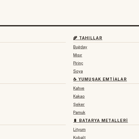
🌾 TAHILLAR
Buğday
Mısır
Pirinç
Soya
☕ YUMUŞAK EMTIALAR
Kahve
Kakao
Şeker
Pamuk
🔋 BATARYA METALLERI
Lityum
Kobalt