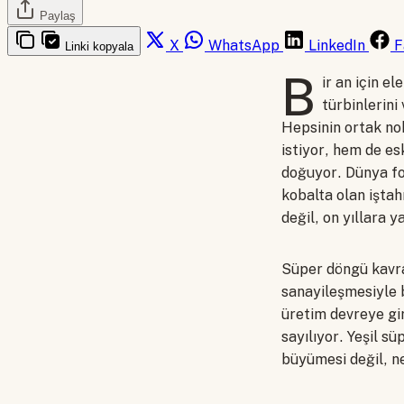
Paylaş
X
WhatsApp
LinkedIn
F
Linki kopyala
B
ir an için el
türbinlerini
Hepsinin ortak nok
istiyor, hem de es
doğuyor. Dünya fos
kobalta olan iştahı
değil, on yıllara 
Süper döngü kavram
sanayileşmesiyle b
üretim devreye gir
sayılıyor. Yeşil sü
büyümesi değil, ne