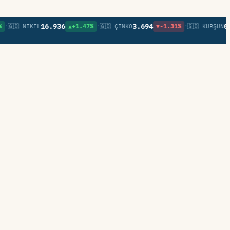
•
•
16.936
3.694
0,85
🇧 NIKEL
▲+1.47%
🇬🇧 ÇINKO
▼-1.31%
🇬🇧 KURŞUN