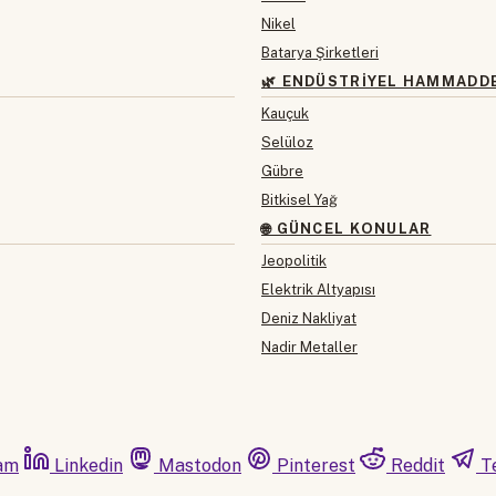
Nikel
Batarya Şirketleri
🌿 ENDÜSTRIYEL HAMMADD
Kauçuk
Selüloz
Gübre
Bitkisel Yağ
🌐 GÜNCEL KONULAR
Jeopolitik
Elektrik Altyapısı
Deniz Nakliyat
Nadir Metaller
am
Linkedin
Mastodon
Pinterest
Reddit
T