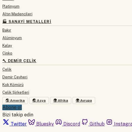
Platinyum
Altın Madencileri
🏭 SANAYI METALLERI
Bakır
Alüminyum
Kalay
Çinko
🔨 DEMIR ÇELIK
Çelik
Demir Cevheri
Kok Kömürü
Çelik Şirketleri
🌎 Amerika
🌏 Asya
🌍 Afrika
🌍 Avrupa
Abone ol
Bizi takip edin
Twitter
Bluesky
Discord
Github
Instagr