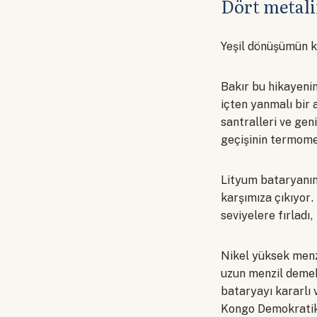
Dört metali
Yeşil dönüşümün ka
Bakır bu hikayenin
içten yanmalı bir 
santralleri ve ge
geçişinin termome
Lityum bataryanın 
karşımıza çıkıyor.
seviyelere fırladı
Nikel yüksek menz
uzun menzil demek,
bataryayı kararlı 
Kongo Demokratik 