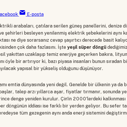
acebook
E-posta
ektrikli arabaları, çatılara serilen güneş panellerini, denize d
 ve şehirleri besleyen yenilenmiş elektrik şebekelerini aynı 
tası ne diye sorarsanız cevap şaşırtıcı derecede basit kalıy
kisinden çok daha fazlasını. İşte
yeşil süper döngü
dediğimi
il yakıttan uzaklaşıp temiz enerjiye geçerken bakıra, lityu
nı öyle bir artırıyor ki, bazı piyasa insanları bunun sıradan b
yayılacak yapısal bir yükseliş olduğunu düşünüyor.
ı emtia dünyasında yeni değil. Genelde bir ülkenin ya da bi
aşlar, talep arzı yıllarca aşar, fiyatlar tırmanır, sonunda y
ince denge yeniden kurulur. Çin'in 2000'lerdeki kalkınması 
per döngünün iddiası ise farklı bir yerden geliyor. Bu sefer ta
redeyse tüm gezegenin aynı anda enerji sistemini değiştirme