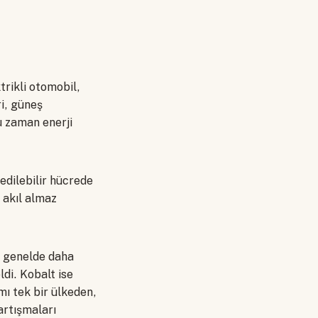
trikli otomobil,
ri, güneş
u zaman enerji
edilebilir hücrede
 akıl almaz
l genelde daha
di. Kobalt ise
mı tek bir ülkeden,
artışmaları