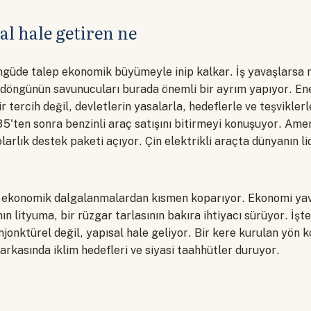
al hale getiren ne
ngüde talep ekonomik büyümeyle inip kalkar. İş yavaşlarsa 
 döngünün savunucuları burada önemli bir ayrım yapıyor. Ene
 tercih değil, devletlerin yasalarla, hedeflerle ve teşviklerle
5'ten sonra benzinli araç satışını bitirmeyi konuşuyor. Ame
larlık destek paketi açıyor. Çin elektrikli araçta dünyanın 
i ekonomik dalgalanmalardan kısmen koparıyor. Ekonomi yava
ın lityuma, bir rüzgar tarlasının bakıra ihtiyacı sürüyor. İşt
njonktürel değil, yapısal hale geliyor. Bir kere kurulan yön 
rkasında iklim hedefleri ve siyasi taahhütler duruyor.