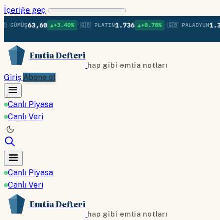
İçeriğe geç
•
•
63,60
1.736
1.379
ÜMÜŞ
▲+3.40%
🇬🇧 PLATIN
▲+0.78%
🇬🇧 PALADYUM
▲
Emtia Defteri
hap gibi emtia notları
Giriş
Abone ol
Canlı Piyasa
Canlı Veri
Canlı Piyasa
Canlı Veri
Emtia Defteri
hap gibi emtia notları