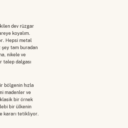
ikilen dev rüzgar
kareye koyalım.
or. Hepsi metal
z şey tam buradan
ma, nikele ve
ir talep dalgası
r bölgenin hızla
eni madenler ve
klasik bir örnek
lebi bir ülkenin
 kararı tetikliyor.