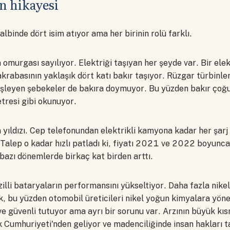
n hikayesi
lbinde dört isim atıyor ama her birinin rolü farklı.
 omurgası sayılıyor. Elektriği taşıyan her şeyde var. Bir elek
akrabasının yaklaşık dört katı bakır taşıyor. Rüzgar türbinle
nişleyen şebekeler de bakıra doymuyor. Bu yüzden bakır çoğ
tresi gibi okunuyor.
yıldızı. Cep telefonundan elektrikli kamyona kadar her şarj 
 Talep o kadar hızlı patladı ki, fiyatı 2021 ve 2022 boyunca
, bazı dönemlerde birkaç kat birden arttı.
illi bataryaların performansını yükseltiyor. Daha fazla nike
 bu yüzden otomobil üreticileri nikel yoğun kimyalara yönel
ve güvenli tutuyor ama ayrı bir sorunu var. Arzının büyük kıs
Cumhuriyeti'nden geliyor ve madenciliğinde insan hakları t