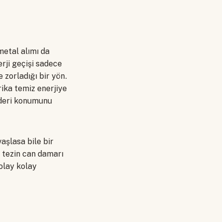
metal alımı da
rji geçişi sadece
 zorladığı bir yön.
rika temiz enerjiye
lideri konumunu
şlasa bile bir
e tezin can damarı
kolay kolay