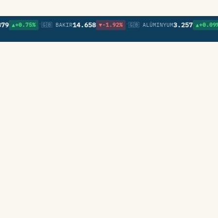
•
•
•
14.658
3.257
+0.75%
🇬🇧 BAKIR
▼-1.92%
🇬🇧 ALÜMINYUM
▲+0.09%
🇬