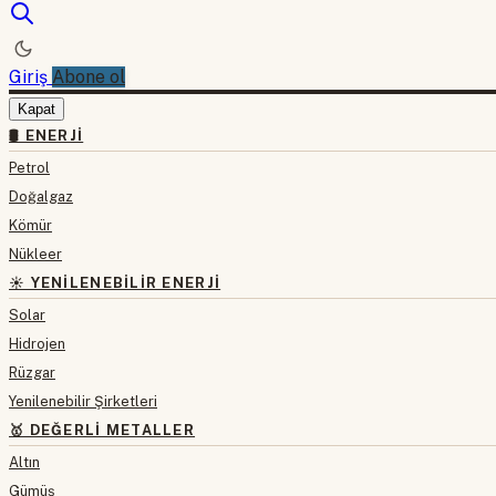
Giriş
Abone ol
Kapat
🛢 ENERJI
Petrol
Doğalgaz
Kömür
Nükleer
☀️ YENILENEBILIR ENERJI
Solar
Hidrojen
Rüzgar
Yenilenebilir Şirketleri
🥇 DEĞERLI METALLER
Altın
Gümüş