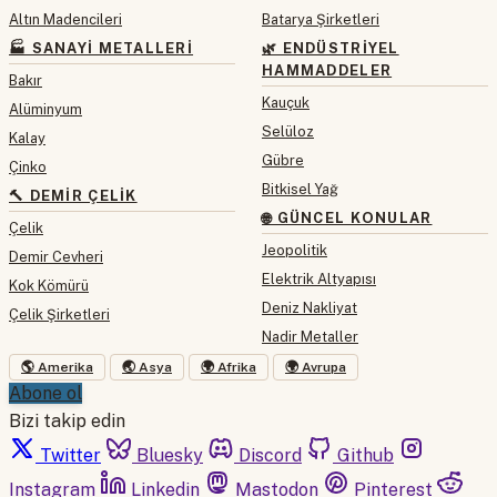
Altın Madencileri
Batarya Şirketleri
🏭 SANAYI METALLERI
🌿 ENDÜSTRIYEL
HAMMADDELER
Bakır
Kauçuk
Alüminyum
Selüloz
Kalay
Gübre
Çinko
Bitkisel Yağ
🔨 DEMIR ÇELIK
🌐 GÜNCEL KONULAR
Çelik
Jeopolitik
Demir Cevheri
Elektrik Altyapısı
Kok Kömürü
Deniz Nakliyat
Çelik Şirketleri
Nadir Metaller
🌎 Amerika
🌏 Asya
🌍 Afrika
🌍 Avrupa
Abone ol
Bizi takip edin
Twitter
Bluesky
Discord
Github
Instagram
Linkedin
Mastodon
Pinterest