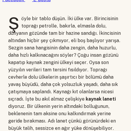
Ş
öyle bir tablo düşün. İki ülke var. Birincisinin
toprağı petrolle, bakırla, elmasla dolu,
dünyanın gözünde tam bir hazine sandığı. İkincisinin
altından hiçbir şey çıkmıyor, eli boş başlıyor yarışa.
Sezgin sana hangisinin daha zengin, daha huzurlu,
daha hızlı kalkınacağını söyler? Çoğu insan gözünü
kapatıp kaynak zengini ülkeyi seçer. Oysa son
yüzyılın verileri tam tersini fısıldıyor. Toprağı
cevherle dolu ülkelerin şaşırtıcı bir bölümü daha
yavaş büyüdü, daha çok yolsuzluk yaşadı, daha sık
çatışmaya saplandı. Kaynağı kıt olanlarsa nicesi
sıçradı. İşte bu akıl almaz çelişkiye
kaynak laneti
diyoruz. Bir ülkenin yerin altındaki bolluğunun,
beklenenin tam aksine onu kalkındırmak yerine
geride bırakması. Adı lanet çünkü görünürdeki en
büyük talih, sessizce en ağır yüke dönüşebiliyor.