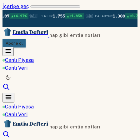
İçeriğe geç
•
•
•
1.755
1.380
17%
🇬🇧 PLATIN
▲+1.85%
🇬🇧 PALADYUM
▲+0.76%
🇬🇧 BA
Emtia Defteri
hap gibi emtia notları
Abone ol
Canlı Piyasa
Canlı Veri
Canlı Piyasa
Canlı Veri
Emtia Defteri
hap gibi emtia notları