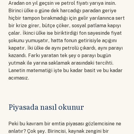
Aradan on yıl geçsin ve petrol fiyatı yarıya insin.
Birinci ülke o güne dek harcadığı paradan geriye
hiçbir tampon bırakmadığı için gelir yarılanınca sert
bir krize girer, bütçe çöker, sosyal patlama kapıyı
çalar. İkinci ülke ise biriktirdiği fon sayesinde fiyat
şokunu yumuşatır, hatta fonun getirisiyle açığını
kapatır. İki ülke de aynı petrolü çıkardı, aynı parayı
kazandı. Farkı yaratan tek şey o parayı bugün
yutmak ile yarına saklamak arasındaki tercihti.
Lanetin matematiği işte bu kadar basit ve bu kadar
acımasız.
Piyasada nasıl okunur
Peki bu kavram bir emtia piyasası gözlemcisine ne
anlatır? Çok şey. Birincisi, kaynak zengini bir