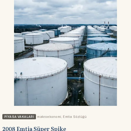
PIYASA VAKALARI
makroekonomi
,
Emtia Sözlüğü
2008 Emtia Süper Spike