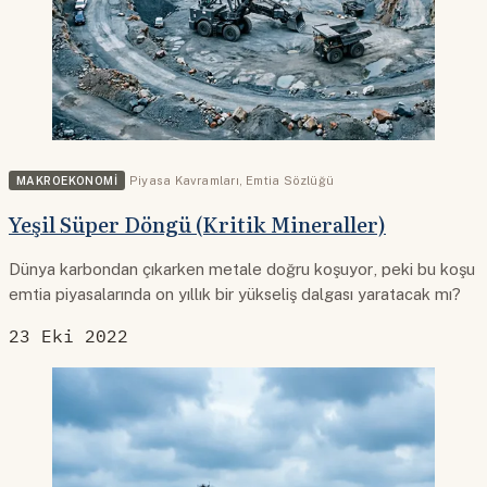
MAKROEKONOMI
Piyasa Kavramları
,
Emtia Sözlüğü
Yeşil Süper Döngü (Kritik Mineraller)
Dünya karbondan çıkarken metale doğru koşuyor, peki bu koşu
emtia piyasalarında on yıllık bir yükseliş dalgası yaratacak mı?
23 Eki 2022