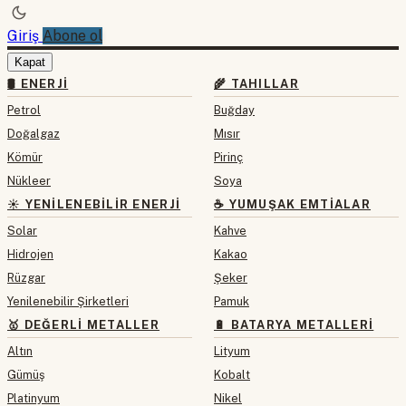
Giriş
Abone ol
Kapat
🛢 ENERJI
🌾 TAHILLAR
Petrol
Buğday
Doğalgaz
Mısır
Kömür
Pirinç
Nükleer
Soya
☀️ YENILENEBILIR ENERJI
☕ YUMUŞAK EMTIALAR
Solar
Kahve
Hidrojen
Kakao
Rüzgar
Şeker
Yenilenebilir Şirketleri
Pamuk
🥇 DEĞERLI METALLER
🔋 BATARYA METALLERI
Altın
Lityum
Gümüş
Kobalt
Platinyum
Nikel