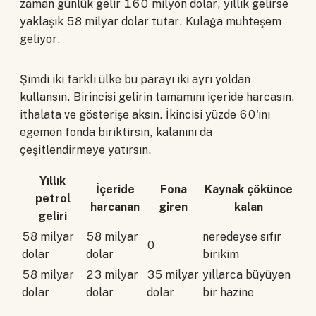
zaman günlük gelir 160 milyon dolar, yıllık gelirse
yaklaşık 58 milyar dolar tutar. Kulağa muhteşem
geliyor.
Şimdi iki farklı ülke bu parayı iki ayrı yoldan
kullansın. Birincisi gelirin tamamını içeride harcasın,
ithalata ve gösterişe aksın. İkincisi yüzde 60'ını
egemen fonda biriktirsin, kalanını da
çeşitlendirmeye yatırsın.
Yıllık
İçeride
Fona
Kaynak çökünce
petrol
harcanan
giren
kalan
geliri
58 milyar
58 milyar
neredeyse sıfır
0
dolar
dolar
birikim
58 milyar
23 milyar
35 milyar
yıllarca büyüyen
dolar
dolar
dolar
bir hazine