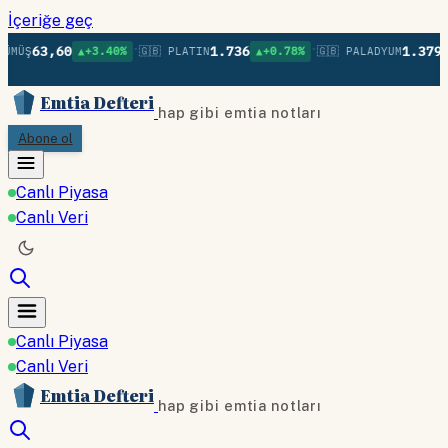
İçeriğe geç
•
•
63,60
1.736
1.379
MÜŞ
▲+3.40%
🇬🇧 PLATIN
▲+0.78%
🇬🇧 PALADYUM
▲+
Emtia Defteri
hap gibi emtia notları
Abone ol
Canlı Piyasa
Canlı Veri
Canlı Piyasa
Canlı Veri
Emtia Defteri
hap gibi emtia notları