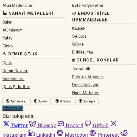
Altın Madencileri
Batarya Şirketleri
🏭 SANAYI METALLERI
🌿 ENDÜSTRIYEL
HAMMADDELER
Bakır
Kauçuk
Alüminyum
Selüloz
Kalay
Gübre
Çinko
Bitkisel Yağ
🔨 DEMIR ÇELIK
🌐 GÜNCEL KONULAR
Çelik
Jeopolitik
Demir Cevheri
Elektrik Altyapısı
Kok Kömürü
Deniz Nakliyat
Çelik Şirketleri
Nadir Metaller
🌎 Amerika
🌏 Asya
🌍 Afrika
🌍 Avrupa
Abone ol
Bizi takip edin
Twitter
Bluesky
Discord
Github
Instagram
Linkedin
Mastodon
Pinterest