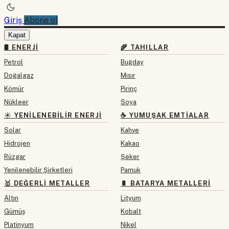
Giriş
Abone ol
Kapat
🛢 ENERJI
🌾 TAHILLAR
Petrol
Buğday
Doğalgaz
Mısır
Kömür
Pirinç
Nükleer
Soya
☀️ YENILENEBILIR ENERJI
☕ YUMUŞAK EMTIALAR
Solar
Kahve
Hidrojen
Kakao
Rüzgar
Şeker
Yenilenebilir Şirketleri
Pamuk
🥇 DEĞERLI METALLER
🔋 BATARYA METALLERI
Altın
Lityum
Gümüş
Kobalt
Platinyum
Nikel