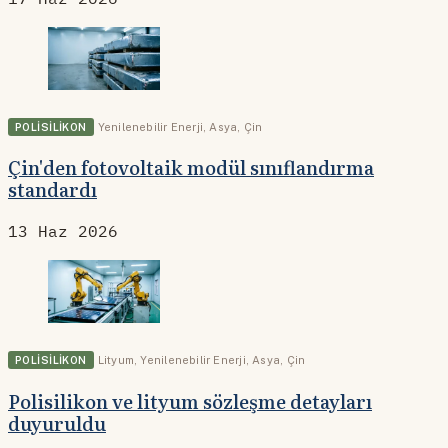
POLISILIKON
Yenilenebilir Enerji
,
Asya
,
Çin
Çin'den fotovoltaik modül sınıflandırma
standardı
13 Haz 2026
POLISILIKON
Lityum
,
Yenilenebilir Enerji
,
Asya
,
Çin
Polisilikon ve lityum sözleşme detayları
duyuruldu