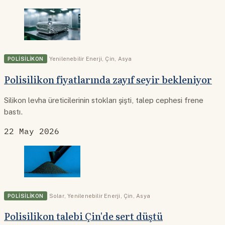
POLISILIKON
Yenilenebilir Enerji
,
Çin
,
Asya
Polisilikon fiyatlarında zayıf seyir bekleniyor
Silikon levha üreticilerinin stokları şişti, talep cephesi frene
bastı.
22 May 2026
POLISILIKON
Solar
,
Yenilenebilir Enerji
,
Çin
,
Asya
Polisilikon talebi Çin'de sert düştü