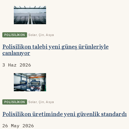
POLISILIKON
Solar
,
Çin
,
Asya
Polisilikon talebi yeni güneş ürünleriyle
canlanıyor
3 Haz 2026
POLISILIKON
Solar
,
Çin
,
Asya
Polisilikon üretiminde yeni güvenlik standardı
26 May 2026