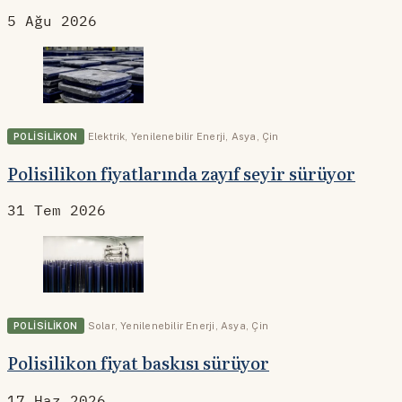
5 Ağu 2026
POLISILIKON
Elektrik
,
Yenilenebilir Enerji
,
Asya
,
Çin
Polisilikon fiyatlarında zayıf seyir sürüyor
31 Tem 2026
POLISILIKON
Solar
,
Yenilenebilir Enerji
,
Asya
,
Çin
Polisilikon fiyat baskısı sürüyor
17 Haz 2026