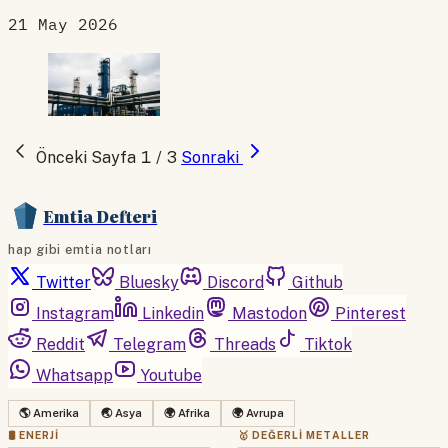
21 May 2026
Önceki
Sayfa 1 / 3
Sonraki
Emtia Defteri
hap gibi emtia notları
Twitter
Bluesky
Discord
Github
Instagram
Linkedin
Mastodon
Pinterest
Reddit
Telegram
Threads
Tiktok
Whatsapp
Youtube
🌎 Amerika
🌏 Asya
🌍 Afrika
🌍 Avrupa
🛢 ENERJI
🥇 DEĞERLI METALLER