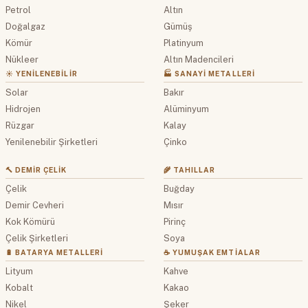
Petrol
Altın
Doğalgaz
Gümüş
Kömür
Platinyum
Nükleer
Altın Madencileri
☀️ YENILENEBILIR
🏭 SANAYI METALLERI
Solar
Bakır
Hidrojen
Alüminyum
Rüzgar
Kalay
Yenilenebilir Şirketleri
Çinko
🔨 DEMIR ÇELIK
🌾 TAHILLAR
Çelik
Buğday
Demir Cevheri
Mısır
Kok Kömürü
Pirinç
Çelik Şirketleri
Soya
🔋 BATARYA METALLERI
☕ YUMUŞAK EMTIALAR
Lityum
Kahve
Kobalt
Kakao
Nikel
Şeker