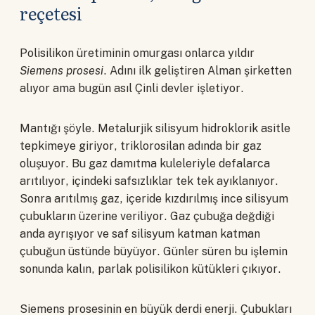
reçetesi
Polisilikon üretiminin omurgası onlarca yıldır
Siemens prosesi
. Adını ilk geliştiren Alman şirketten
alıyor ama bugün asıl Çinli devler işletiyor.
Mantığı şöyle. Metalurjik silisyum hidroklorik asitle
tepkimeye giriyor, triklorosilan adında bir gaz
oluşuyor. Bu gaz damıtma kuleleriyle defalarca
arıtılıyor, içindeki safsızlıklar tek tek ayıklanıyor.
Sonra arıtılmış gaz, içeride kızdırılmış ince silisyum
çubukların üzerine veriliyor. Gaz çubuğa değdiği
anda ayrışıyor ve saf silisyum katman katman
çubuğun üstünde büyüyor. Günler süren bu işlemin
sonunda kalın, parlak polisilikon kütükleri çıkıyor.
Siemens prosesinin en büyük derdi enerji. Çubukları