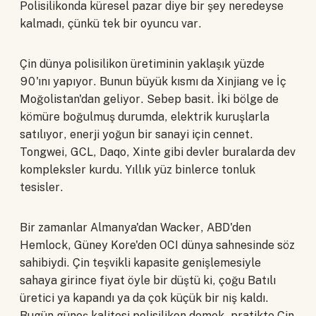
Polisilikonda küresel pazar diye bir şey neredeyse
kalmadı, çünkü tek bir oyuncu var.
Çin dünya polisilikon üretiminin yaklaşık yüzde
90'ını yapıyor. Bunun büyük kısmı da Xinjiang ve İç
Moğolistan'dan geliyor. Sebep basit. İki bölge de
kömüre boğulmuş durumda, elektrik kuruşlarla
satılıyor, enerji yoğun bir sanayi için cennet.
Tongwei, GCL, Daqo, Xinte gibi devler buralarda dev
kompleksler kurdu. Yıllık yüz binlerce tonluk
tesisler.
Bir zamanlar Almanya'dan Wacker, ABD'den
Hemlock, Güney Kore'den OCI dünya sahnesinde söz
sahibiydi. Çin teşvikli kapasite genişlemesiyle
sahaya girince fiyat öyle bir düştü ki, çoğu Batılı
üretici ya kapandı ya da çok küçük bir niş kaldı.
Bugün güneş kalitesi polisilikon demek, pratikte Çin