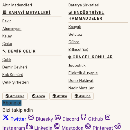
Altın Madencileri
Batarya Şirketleri
🏭 SANAYI METALLERI
🌿 ENDÜSTRIYEL
HAMMADDELER
Bakır
Kauçuk
Alüminyum
Selüloz
Kalay
Gübre
Çinko
Bitkisel Yağ
🔨 DEMIR ÇELIK
🌐 GÜNCEL KONULAR
Çelik
Jeopolitik
Demir Cevheri
Elektrik Altyapısı
Kok Kömürü
Deniz Nakliyat
Çelik Şirketleri
Nadir Metaller
🌎 Amerika
🌏 Asya
🌍 Afrika
🌍 Avrupa
Abone ol
Bizi takip edin
Twitter
Bluesky
Discord
Github
Instagram
Linkedin
Mastodon
Pinterest