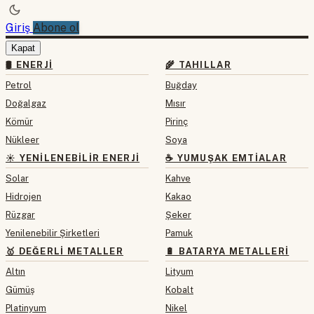
Giriş
Abone ol
Kapat
🛢 ENERJI
🌾 TAHILLAR
Petrol
Buğday
Doğalgaz
Mısır
Kömür
Pirinç
Nükleer
Soya
☀️ YENILENEBILIR ENERJI
☕ YUMUŞAK EMTIALAR
Solar
Kahve
Hidrojen
Kakao
Rüzgar
Şeker
Yenilenebilir Şirketleri
Pamuk
🥇 DEĞERLI METALLER
🔋 BATARYA METALLERI
Altın
Lityum
Gümüş
Kobalt
Platinyum
Nikel