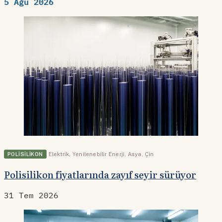
5 Ağu 2026
POLISILIKON
Elektrik
,
Yenilenebilir Enerji
,
Asya
,
Çin
Polisilikon fiyatlarında zayıf seyir sürüyor
31 Tem 2026