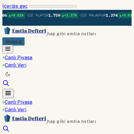
İçeriğe geç
•
•
•
1.759
1.374
01%
🇬🇧 PLATIN
▲+1.37%
🇬🇧 PALADYUM
▲+0.83%
🇬🇧 BA
Emtia Defteri
hap gibi emtia notları
Abone ol
Canlı Piyasa
Canlı Veri
Canlı Piyasa
Canlı Veri
Emtia Defteri
hap gibi emtia notları