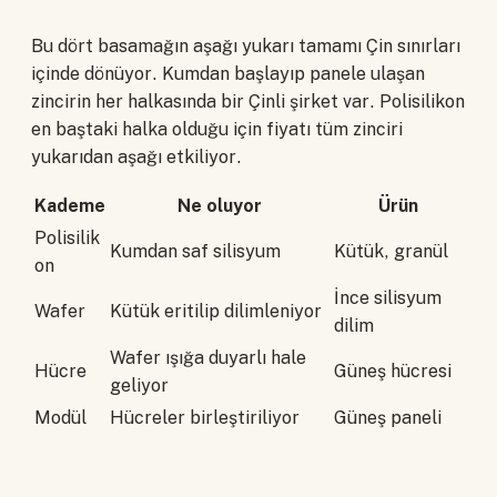
Bu dört basamağın aşağı yukarı tamamı Çin sınırları
içinde dönüyor. Kumdan başlayıp panele ulaşan
zincirin her halkasında bir Çinli şirket var. Polisilikon
en baştaki halka olduğu için fiyatı tüm zinciri
yukarıdan aşağı etkiliyor.
Kademe
Ne oluyor
Ürün
Polisilik
Kumdan saf silisyum
Kütük, granül
on
İnce silisyum
Wafer
Kütük eritilip dilimleniyor
dilim
Wafer ışığa duyarlı hale
Hücre
Güneş hücresi
geliyor
Modül
Hücreler birleştiriliyor
Güneş paneli