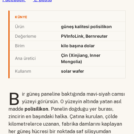
KÜNYE
Ürün
güneş kalitesi polisilikon
Değerleme
PVInfoLink, Bernreuter
Birim
kilo başına dolar
Çin (Xinjiang, Inner
Ana üretici
Mongolia)
Kullanım
solar wafer
B
ir güneş paneline baktığında mavi-siyah camsı
yüzeyi görürsün. O yüzeyin altında yatan asıl
madde
polisilikon
. Panelin doğduğu yer burası,
zincirin en başındaki halka. Çatına kurulan, çölde
kilometrelerce uzanan, fabrika damlarını kaplayan
her güneş hücresi bir noktada saf silisyumdan