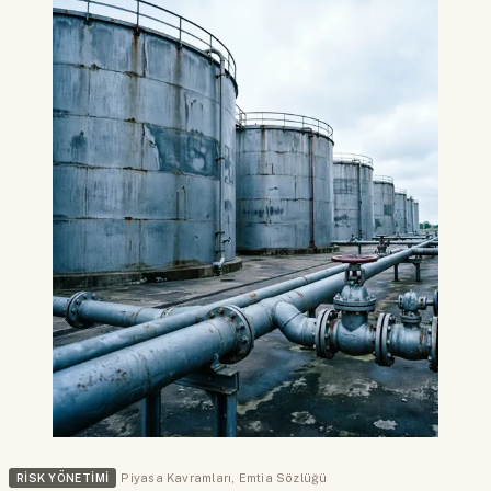
RISK YÖNETIMI
Piyasa Kavramları
,
Emtia Sözlüğü