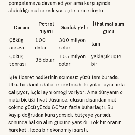
pompalamaya devam ediyor ama karşılığında
alabildiği mal neredeyse üçte birine düştü.
Petrol
İthal mal alım
Durum
Günlük gelir
fiyatı
gücü
Çöküş
100
300 milyon
tam
öncesi
dolar
dolar
Çöküş
105 milyon
yaklaşık üçte
35 dolar
sonrası
dolar
bir
İşte ticaret hadlerinin acımasız yüzü tam burada.
Ülke bir damla daha az üretmedi, kuyuları aynı hızla
çalışıyor, işçisi aynı emeği veriyor. Ama dünyanın o
mala biçtiği fiyat düşünce, ulusun dışarıdan mal
çekme gücü yüzde 60'tan fazla buharlaştı. Bu
kayıp doğrudan kura yansıdı, bütçeye yansıdı,
sonunda halkın alım gücüne yansıdı. Tek bir oranın
hareketi, koca bir ekonomiyi sarstı.