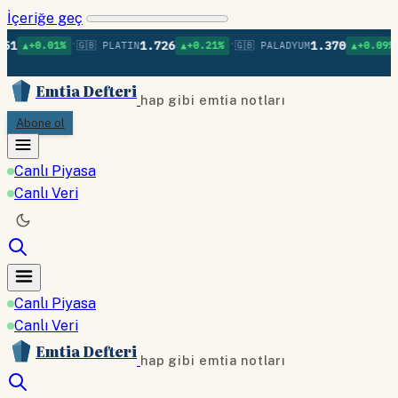
İçeriğe geç
•
•
•
1.726
1.370
01%
🇬🇧 PLATIN
▲+0.21%
🇬🇧 PALADYUM
▲+0.09%
🇬🇧 BA
Emtia Defteri
hap gibi emtia notları
Abone ol
Canlı Piyasa
Canlı Veri
Canlı Piyasa
Canlı Veri
Emtia Defteri
hap gibi emtia notları