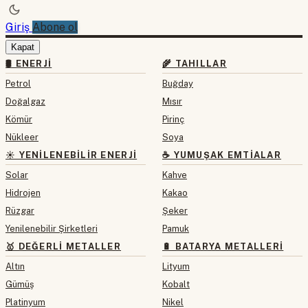
Giriş
Abone ol
Kapat
🛢 ENERJI
🌾 TAHILLAR
Petrol
Buğday
Doğalgaz
Mısır
Kömür
Pirinç
Nükleer
Soya
☀️ YENILENEBILIR ENERJI
☕ YUMUŞAK EMTIALAR
Solar
Kahve
Hidrojen
Kakao
Rüzgar
Şeker
Yenilenebilir Şirketleri
Pamuk
🥇 DEĞERLI METALLER
🔋 BATARYA METALLERI
Altın
Lityum
Gümüş
Kobalt
Platinyum
Nikel