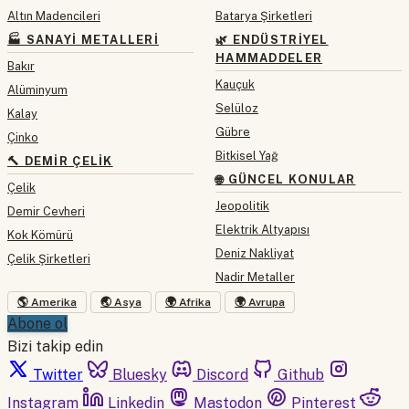
Altın Madencileri
Batarya Şirketleri
🏭 SANAYI METALLERI
🌿 ENDÜSTRIYEL
HAMMADDELER
Bakır
Kauçuk
Alüminyum
Selüloz
Kalay
Gübre
Çinko
Bitkisel Yağ
🔨 DEMIR ÇELIK
🌐 GÜNCEL KONULAR
Çelik
Jeopolitik
Demir Cevheri
Elektrik Altyapısı
Kok Kömürü
Deniz Nakliyat
Çelik Şirketleri
Nadir Metaller
🌎 Amerika
🌏 Asya
🌍 Afrika
🌍 Avrupa
Abone ol
Bizi takip edin
Twitter
Bluesky
Discord
Github
Instagram
Linkedin
Mastodon
Pinterest