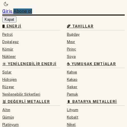
Giriş
Abone ol
Kapat
🛢 ENERJI
🌾 TAHILLAR
Petrol
Buğday
Doğalgaz
Mısır
Kömür
Pirinç
Nükleer
Soya
☀️ YENILENEBILIR ENERJI
☕ YUMUŞAK EMTIALAR
Solar
Kahve
Hidrojen
Kakao
Rüzgar
Şeker
Yenilenebilir Şirketleri
Pamuk
🥇 DEĞERLI METALLER
🔋 BATARYA METALLERI
Altın
Lityum
Gümüş
Kobalt
Platinyum
Nikel