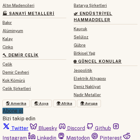
Altın Madencileri
Batarya Şirketleri
🏭 SANAYI METALLERI
🌿 ENDÜSTRIYEL
HAMMADDELER
Bakır
Kauçuk
Alüminyum
Selüloz
Kalay
Gübre
Çinko
Bitkisel Yağ
🔨 DEMIR ÇELIK
🌐 GÜNCEL KONULAR
Çelik
Jeopolitik
Demir Cevheri
Elektrik Altyapısı
Kok Kömürü
Deniz Nakliyat
Çelik Şirketleri
Nadir Metaller
🌎 Amerika
🌏 Asya
🌍 Afrika
🌍 Avrupa
Abone ol
Bizi takip edin
Twitter
Bluesky
Discord
Github
Instagram
Linkedin
Mastodon
Pinterest