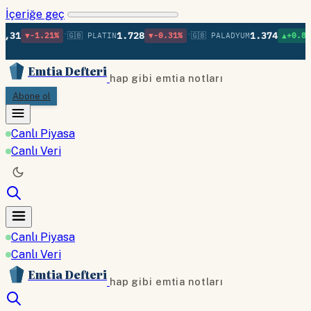
İçeriğe geç
•
•
•
1.728
1.374
21%
🇬🇧 PLATIN
▼-0.31%
🇬🇧 PALADYUM
▲+0.86%
🇬🇧 BA
Emtia Defteri
hap gibi emtia notları
Abone ol
Canlı Piyasa
Canlı Veri
Canlı Piyasa
Canlı Veri
Emtia Defteri
hap gibi emtia notları