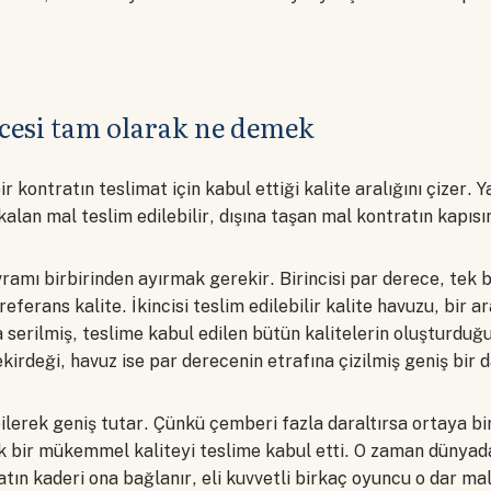
cesi tam olarak ne demek
r kontratın teslimat için kabul ettiği kalite aralığını çizer. Ya
 kalan mal teslim edilebilir, dışına taşan mal kontratın kapıs
vramı birbirinden ayırmak gerekir. Birincisi par derece, tek b
eferans kalite. İkincisi teslim edilebilir kalite havuzu, bir ar
 serilmiş, teslime kabul edilen bütün kalitelerin oluşturdu
irdeği, havuz ise par derecenin etrafına çizilmiş geniş bir d
lerek geniş tutar. Çünkü çemberi fazla daraltırsa ortaya bir
k bir mükemmel kaliteyi teslime kabul etti. O zaman dünyada
tın kaderi ona bağlanır, eli kuvvetli birkaç oyuncu o dar mal