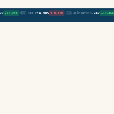
•
•
•
14.985
3.247
2.21%
🇬🇧 BAKIR
▼-0.17%
🇬🇧 ALÜMINYUM
▲+0.46%
🇬🇧