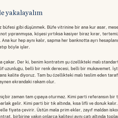
le yakalayalım
z büfesi gibi düşünmek. Büfe vitrinine bir ana kur asar, mese
ot yıpranmışsa, köşesi yırtıksa kasiyer biraz kırar, tertemi
r. Ana kur hep aynı kalır, sapma her banknotta ayrı hesaplanı
atıp böyle işler.
a çakar. Der ki, benim kontratım şu özellikteki malı standar
lif uzunluğu, belli bir renk derecesi, belli bir mukavemet. İş
ans kalite diyoruz. Tam bu özellikteki malı teslim eden taraf
 aynen ekrandaki rakam olur.
içbir zaman tam çıpaya oturmaz. Kimi parti referansın bir t
parlak gelir. Kimi parti bir tık altında, kısa lifli ve donuk kalı
elle fiyata çevirir. Üstün mala prim ekler, zayıf maldan isko
ntrat, birbirine yakın onlarca kaliteyi aynı çatı altında topla