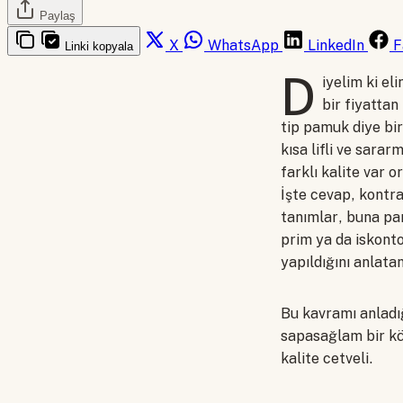
Paylaş
X
WhatsApp
LinkedIn
F
Linki kopyala
D
iyelim ki el
bir fiyatta
tip pamuk diye bir
kısa lifli ve sarar
farklı kalite var o
İşte cevap, kontra
tanımlar, buna par
prim ya da iskonto
yapıldığını anlat
Bu kavramı anladı
sapasağlam bir kö
kalite cetveli.