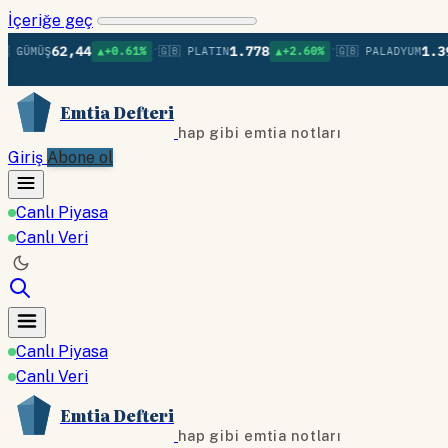
İçeriğe geç
•
•
62,44
1.778
1.392
MÜŞ
▲+0.61%
🇬🇧 PLATIN
▲+2.60%
🇬🇧 PALADYUM
▲+
Emtia Defteri
hap gibi emtia notları
Giriş
Abone ol
Canlı Piyasa
Canlı Veri
Canlı Piyasa
Canlı Veri
Emtia Defteri
hap gibi emtia notları