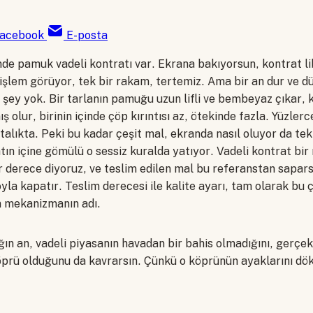
acebook
E-posta
inde pamuk vadeli kontratı var. Ekrana bakıyorsun, kontrat li
n işlem görüyor, tek bir rakam, tertemiz. Ama bir an dur ve 
 şey yok. Bir tarlanın pamuğu uzun lifli ve bembeyaz çıkar, 
mış olur, birinin içinde çöp kırıntısı az, ötekinde fazla. Yüzler
rtalıkta. Peki bu kadar çeşit mal, ekranda nasıl oluyor da tek 
tın içine gömülü o sessiz kuralda yatıyor. Vadeli kontrat bir
 derece diyoruz, ve teslim edilen mal bu referanstan sapars
yla kapatır. Teslim derecesi ile kalite ayarı, tam olarak bu ç
an mekanizmanın adı.
ğın an, vadeli piyasanın havadan bir bahis olmadığını, gerçe
prü olduğunu da kavrarsın. Çünkü o köprünün ayaklarını dö