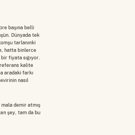
bre başına belli
düşün. Dünyada tek
komşu tarlanınki
ce, hatta binlerce
bir fiyata sığıyor.
 referans kalite
a aradaki farkı
evirinin nasıl
k mala demir atmış
ken şey, tam da bu