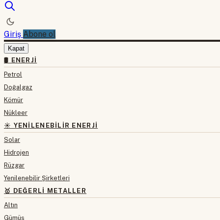
Giriş
Abone ol
Kapat
🛢 ENERJI
Petrol
Doğalgaz
Kömür
Nükleer
☀️ YENILENEBILIR ENERJI
Solar
Hidrojen
Rüzgar
Yenilenebilir Şirketleri
🥇 DEĞERLI METALLER
Altın
Gümüş