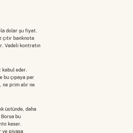
la dolar şu fiyat.
z çıtır banknota
r. Vadeli kontratın
t kabul eder.
te bu çıpaya par
, ne prim alır ne
ık üstünde, daha
r. Borsa bu
nto keser.
r ve piyasa