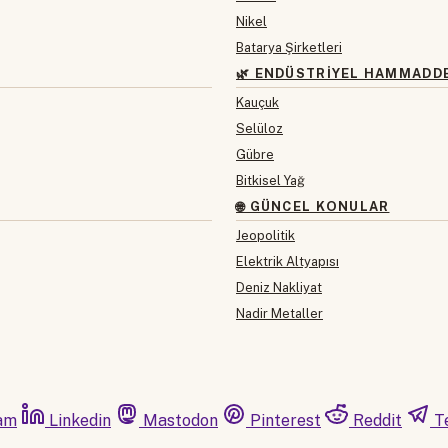
Nikel
Batarya Şirketleri
🌿 ENDÜSTRIYEL HAMMADD
Kauçuk
Selüloz
Gübre
Bitkisel Yağ
🌐 GÜNCEL KONULAR
Jeopolitik
Elektrik Altyapısı
Deniz Nakliyat
Nadir Metaller
am
Linkedin
Mastodon
Pinterest
Reddit
T