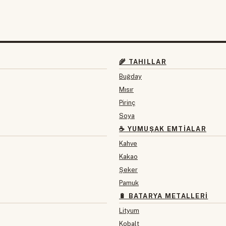
🌾 TAHILLAR
Buğday
Mısır
Pirinç
Soya
☕ YUMUŞAK EMTIALAR
Kahve
Kakao
Şeker
Pamuk
🔋 BATARYA METALLERI
Lityum
Kobalt