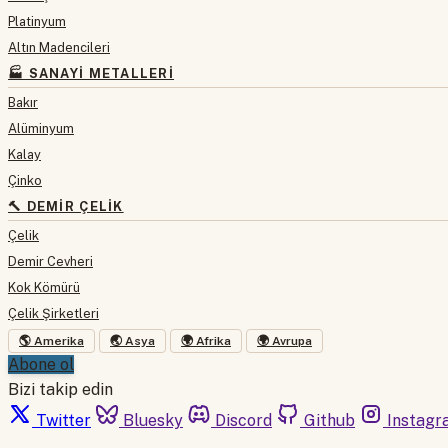
Platinyum
Altın Madencileri
🏭 SANAYI METALLERI
Bakır
Alüminyum
Kalay
Çinko
🔨 DEMIR ÇELIK
Çelik
Demir Cevheri
Kok Kömürü
Çelik Şirketleri
🌎 Amerika
🌏 Asya
🌍 Afrika
🌍 Avrupa
Abone ol
Bizi takip edin
Twitter
Bluesky
Discord
Github
Instagr